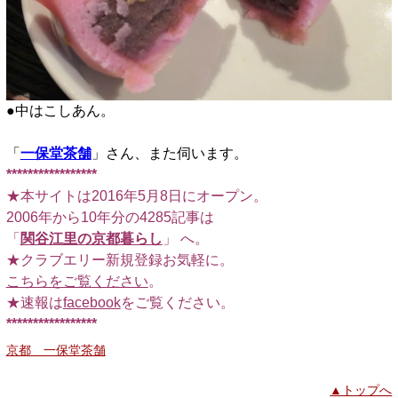
●中はこしあん。
「
一保堂茶舗
」さん、また伺います。
*****************
★本サイトは2016年5月8日にオープン。
2006年から10年分の4285記事は
「
関谷江里の京都暮らし
」 へ。
★クラブエリー新規登録お気軽に。
こちらをご覧ください
。
★速報は
facebook
をご覧ください。
*****************
京都 一保堂茶舗
▲トップへ