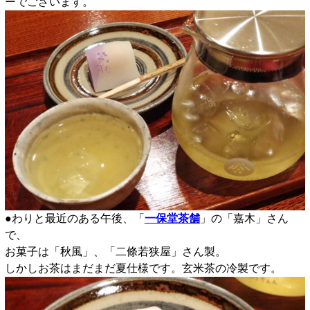
ーでございます。
●わりと最近のある午後、「
一保堂茶舗
」の「嘉木」さん
で、
お菓子は「秋風」、「二條若狭屋」さん製。
しかしお茶はまだまだ夏仕様です。玄米茶の冷製です。