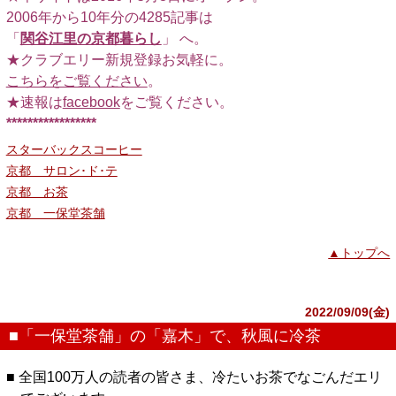
2006年から10年分の4285記事は
「
関谷江里の京都暮らし
」 へ。
★クラブエリー新規登録お気軽に。
こちらをご覧ください
。
★速報は
facebook
をご覧ください。
*****************
スターバックスコーヒー
京都 サロン･ド･テ
京都 お茶
京都 一保堂茶舗
▲トップへ
2022/09/09(金)
■「一保堂茶舗」の「嘉木」で、秋風に冷茶
■ 全国100万人の読者の皆さま、冷たいお茶でなごんだエリ