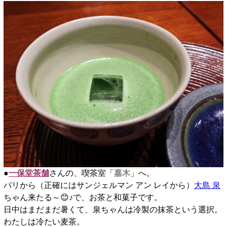
●
一保堂茶舗
さんの、喫茶室「
嘉木
」へ。
パリから（正確にはサンジェルマン アン レイから）
大島 泉
ちゃん来たる～😊♪で、お茶と和菓子です。
日中はまだまだ暑くて、泉ちゃんは冷製の抹茶という選択。
わたしは冷たい麦茶。