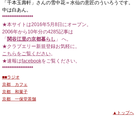
「千本玉壽軒」さんの雪中花＝水仙の意匠のういろうです。
中は白あん。
*****************
★本サイトは2016年5月8日にオープン。
2006年から10年分の4285記事は
「
関谷江里の京都暮らし
」 へ。
★クラブエリー新規登録お気軽に。
こちらをご覧ください
。
★速報は
facebook
をご覧ください。
*****************
■■ラジオ
京都 カフェ
京都 和菓子
京都 一保堂茶舗
▲トップへ