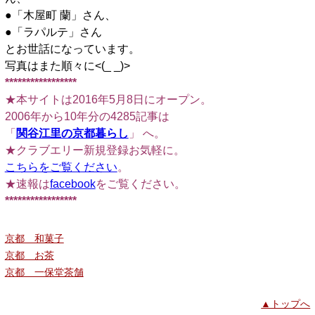
●「木屋町 蘭」さん、
●「ラパルテ」さん
とお世話になっています。
写真はまた順々に<(_ _)>
*****************
★本サイトは2016年5月8日にオープン。
2006年から10年分の4285記事は
「
関谷江里の京都暮らし
」 へ。
★クラブエリー新規登録お気軽に。
こちらをご覧ください
。
★速報は
facebook
をご覧ください。
*****************
京都 和菓子
京都 お茶
京都 一保堂茶舗
▲トップへ