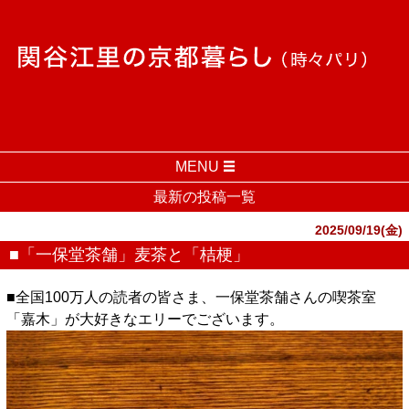
MENU
最新の投稿一覧
2025/09/19(金)
■「一保堂茶舗」麦茶と「桔梗」
■全国100万人の読者の皆さま、一保堂茶舗さんの喫茶室
「嘉木」が大好きなエリーでございます。