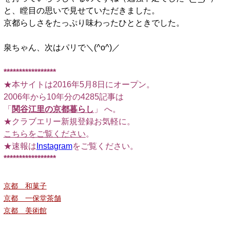
と、瞠目の思いで見せていただきました。
京都らしさをたっぷり味わったひとときでした。
泉ちゃん、次はパリで＼(^o^)／
*****************
★本サイトは2016年5月8日にオープン。
2006年から10年分の4285記事は
「
関谷江里の京都暮らし
」 へ。
★クラブエリー新規登録お気軽に。
こちらをご覧ください
。
★速報は
Instagram
をご覧ください。
*****************
京都 和菓子
京都 一保堂茶舗
京都 美術館