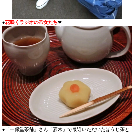
●
花咲くラジオの乙女たち
❤
●「一保堂茶舗」さん「嘉木」で最近いただいたほうじ茶と