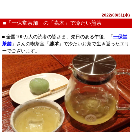
2022/08/31(水)
■「一保堂茶舗」の「嘉木」で冷たい煎茶
■ 全国100万人の読者の皆さま、先日のある午後、「
一保堂
茶舗
」さんの喫茶室「
嘉木
」で冷たいお茶で生き返ったエリ
ーでございます。