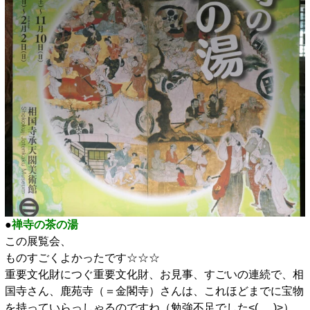
●
禅寺の茶の湯
この展覧会、
ものすごくよかったです☆☆☆
重要文化財につぐ重要文化財、お見事、すごいの連続で、相
国寺さん、鹿苑寺（＝金閣寺）さんは、これほどまでに宝物
を持っていらっしゃるのですね（勉強不足でした<(_ _)>）