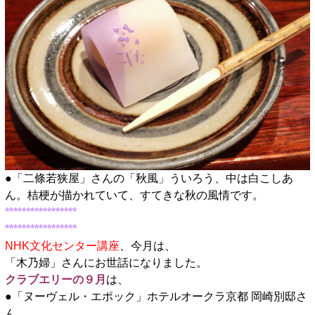
●「二條若狭屋」さんの「秋風」ういろう、中は白こしあ
ん。桔梗が描かれていて、すてきな秋の風情です。
*****************
*****************
NHK文化センター講座
、今月は、
「木乃婦」さんにお世話になりました。
クラブエリーの９月
は、
●「ヌーヴェル・エポック」ホテルオークラ京都 岡崎別邸さ
ん、