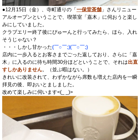
●12月15日（金）、寺町通りの「
一保堂茶舗
」さんリニュー
アルオープンということで、喫茶室「嘉木」に伺おうと楽し
みにしていました。
クラブエリー終了後にぴゅーんと行ってみたら、ほら、入れ
そうじゃない？
・・・しかし甘かった
(￣○￣;)(￣○￣;)
店内に一歩入るとお客さまでごった返しており、さらに「嘉
木」に入るのに待ち時間30分ほどということで、それは
出直
すしかありません
。（並ぶ暇はない。）
きれいに改装されて、わずかながら席数も増えた店内を一瞬
拝見の後、即おいとましました。
改めて楽しみに伺います<(_ _)>