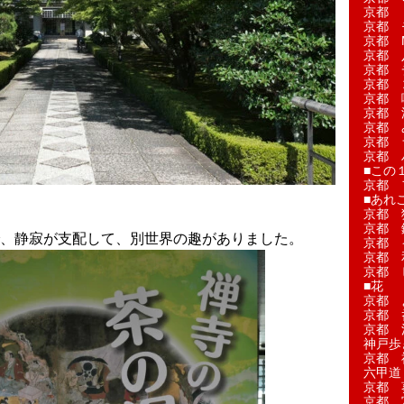
京都 
京都 
京都 M
京都 
京都 
京都 
京都 
京都 
京都 
京都 
京都 
■この
京都 
■あれこ
京都 
京都 
、静寂が支配して、別世界の趣がありました。
京都 
京都 
京都 
■花
京都 
京都 
京都 
神戸歩
京都 
六甲道
京都 
京都 