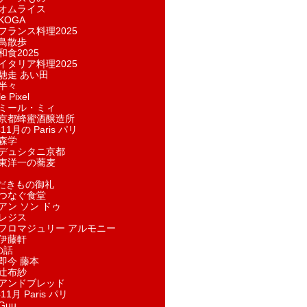
オムライス
KOGA
フランス料理2025
鳥散歩
和食2025
イタリア料理2025
馳走 あい田
半々
e Pixel
ミール・ミィ
京都蜂蜜酒醸造所
11月の Paris パリ
森学
デュシタニ京都
東洋一の蕎麦
ただきもの御礼
つなぐ食堂
アン ソン ドゥ
レジス
フロマジュリー アルモニー
伊藤軒
の話
即今 藤本
辻布紗
アンドブレッド
11月 Paris パリ
Guu