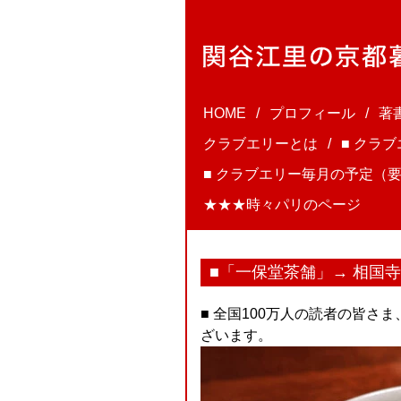
HOME
プロフィール
著
クラブエリーとは
■ クラ
■ クラブエリー毎月の予定（要
★★★時々パリのページ
■「一保堂茶舗」→ 相国寺
■ 全国100万人の読者の皆
ざいます。