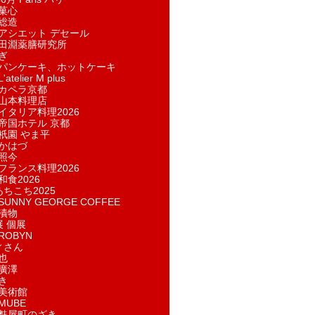
菓​心
総造
アシエット デセール
田淵薬膳研究所
ぎ
パンケーキ、ホットケーキ
telier M plus
カペラ京都
山本料理店
イタリア料理2026
帝国ホテル 京都
祇園 やま平
かはづ
照今
フランス料理2026
和食2026
あちこち2025
UNNY GEORGE COFFEE
漬物
展 個展
ROBYN
ィさん
也
廣澤
き
美術館
MUBE
麩屋町のざき