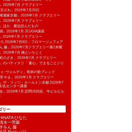
」2026年7月 クラブエリー
 宮ざわ」2026年7月20日
港酒家京都」2026年7月 クラブエリー
」2026年7月 クラブエリー
帆」ほか、最近読んだもの
」2026年7月 JEUGIA講座
u」2026年7月 クラブエリー
のろ 2026年7月9日：フロマージュフェア
ん 藤」2026年7月クラブエリー第2木曜
」2026年7月 桃といちじく
町のざき」2026年7月 クラブエリー
」のパティスリ「 菓​心」でまるごとシリ
フェ･ヴェルディ」乾杯の歌ブレンド
理 やま」2026年7月 クラブエリー
」ザ・リッツ・カールトン京都 2026年7
K文化センター講座
ゑ」2026年7月 訪問26回目、牛ピルピル
た
ゴリー
INATA ひなた
清水一芳園
ぎをん 藤
6月 Paris パリ