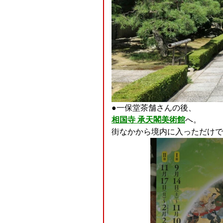
●一保堂茶舗さんの後、
相国寺 承天閣美術館
へ。
街なかから境内に入っただけで