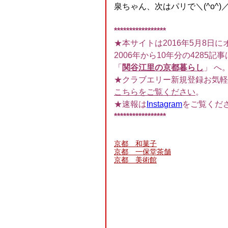
泉ちゃん、次はパリで＼(^o^)
*****************
★本サイトは2016年5月8日に
2006年から10年分の4285記事
「
関谷江里の京都暮らし
」 へ
★クラブエリー新規登録お気軽
こちらをご覧ください
。
★速報は
Instagram
をご覧くだ
*****************
京都 和菓子
京都 一保堂茶舗
京都 美術館