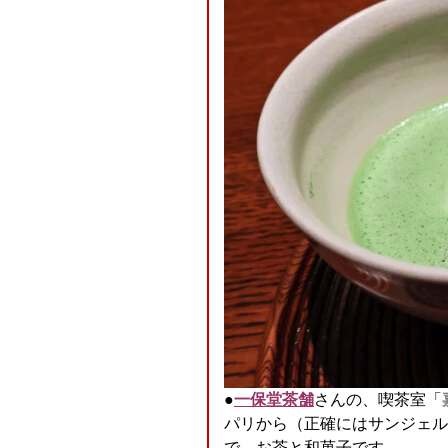
●
一保堂茶舗
さんの、喫茶室「
パリから（正確にはサンジェル
で、お茶と和菓子です。