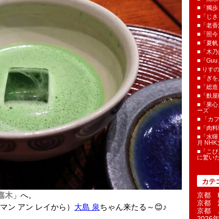
■「獨歩
■「じき
■「老香
■「照今
■「夏
■「木乃婦
■「Gu
■ りす
■「ぎを
■「総造
■「麩屋
■「果心
ーズ
■ 「カ
■「肉料
■「水暉
月 NH
■「こぴ
に驚い
カテ
嘉木
」へ。
京都 H
京都 
マン アン レイから）
大島 泉
ちゃん来たる～😊♪
京都 
2026年