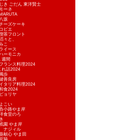
じき ごだん 東洋賢士
モーネ
ARUTA
八坂
チーズケーキ
コピエ
喫茶フロント
滔々と、
みこ
ライース
ハーモニカ
１週間
フランス料理2024
れ話2024
獨歩
鍵善良房
イタリア料理2024
和食2024
ピョリヤ
よこい
呑小路やま岸
洋食堂のろ
き
祇園 やま岸
 ナジィル
葵献心 やま田
宮脇