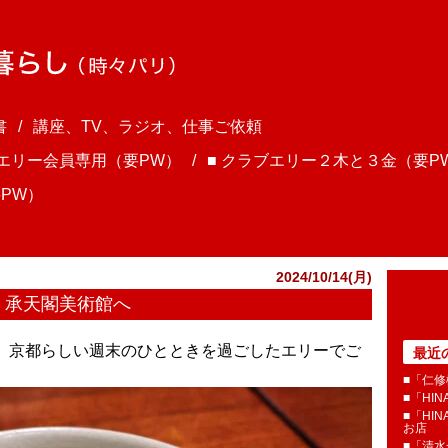
書
講座、TV、ラジオ、仕事ご依頼
ブエリー会員専用（要PW）
■ クラブエリー２木と３金（要P
PW）
2024/10/14(月)
 承天閣美術館へ
さま、京都らしい週末のひとときを過ごしたエリーでご
最近
■「仁修
■「HI
■「HI
お店
■「清