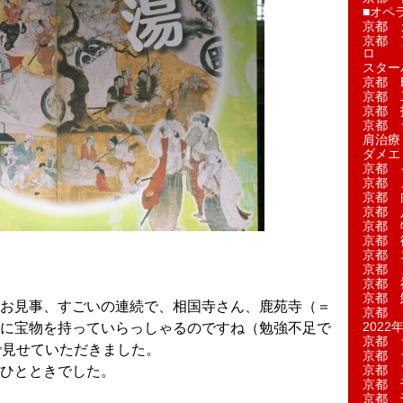
■オペ
京都 
京都 
ロ
スター
京都 Ea
京都 
京都 
京都 
肩治療
ダメエ
京都 
京都 
京都 
京都 
京都 
京都 
京都 
京都 
京都 
京都 
お見事、すごいの連続で、相国寺さん、鹿苑寺（＝
京都 
2022年
に宝物を持っていらっしゃるのですね（勉強不足で
京都 
いで見せていただきました。
京都 
京都 
ひとときでした。
京都 
京都 