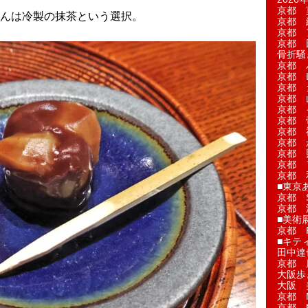
京都 
んは冷製の抹茶という選択。
京都 
京都 
京都 
骨折騒
京都 
京都 L'a
京都 
京都 
京都 
京都 
京都 
京都 
京都 
京都 
京都 
■東京
京都 S
京都 
■美術
京都 
■キテ
田中達
京都 
大阪歩
大阪 
京都 
京都 