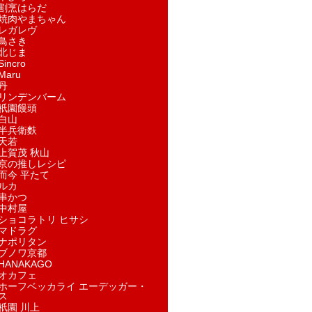
割烹はらだ
焼肉やまちゃん
レガレヴ
鳥さき
北じま
incro
aru
丹
リンデンバーム
祇園饅頭
白山
半兵衛麩
天若
上賀茂 秋山
京の推しレシピ
而今 平たて
ルカ
串かつ
中村屋
ショコラトリ ヒサシ
マドラグ
ナポリタン
ブノワ京都
ANAKAGO
オカフェ
ホーフベッカライ エーデッガー・
ス
祇園 川上