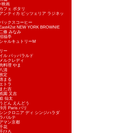
ラ映画
カフェ ポタリ
アンティカ ピッツェリア ラジネッ
バックスコーヒー
st42st NEW YORK BROWNIE
二條 みなみ
招福亭
シャルキュトリーM
リー
イル パッパラルド
メルクレディ
肉料理 やま
八清
牧定
徳まる
エトラ
また吉
祇園 又吉
鮨 仙太
うどん えんどう
9月 Paris パリ
シンクロニア ディ シンジハラダ
ラパルテ
アマン京都
千花
千ひろ