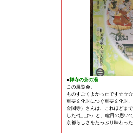
●
禅寺の茶の湯
この展覧会、
ものすごくよかったです☆☆☆
重要文化財につぐ重要文化財、
金閣寺）さんは、これほどまで
した<(_ _)>）と、瞠目の思
京都らしさをたっぷり味わった