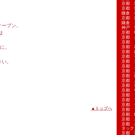
京都 
／
京都 
鎌倉 
京都 
鎌倉 
オープン。
神戸 S
京都 M
は
京都 
。
京都 
京都 
に。
京都 
京都 
京都 
さい。
京都 
京都 
京都 
京都 
京都 
京都 
京都 
京都 
京都 
▲トップへ
京都 
京都 H
京都 
京都 
タック
京都 