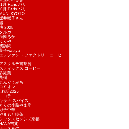
1月 Paris パリ
6月 Paris パリ
UNI KYOTO
坂井咲子さん
器
 2025
タルカ
祇園ろか
ふくや
初訪問
子wabiya
エレファント ファクトリー コーヒ
アスタルテ書茶房
スティックス コーヒー
多羅葉
萬樹
じんぐうみち
コミオン
れ話2025
ニコラ
キラナ スパイス
とりの小路やま岸
ガチ中華
やまもと喫茶
シックスセンシズ京都
HANA吉兆
チーズもの