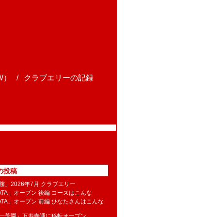
W）
クラブエリーの記録
の投稿
樓」2026年7月 クラブエリー
NATA」オープン 後編 コースはこんな
NATA」オープン 前編 ひなたさんはこんな
水一芳園」万寿寺通に移転オープン