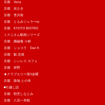
京都 Vena
京都 岩さき
京都 杢兵衛
京都 ともみジェラーto
京都 KYOTO BISTRO
ミクニさん動画シリーズ
京都 圓融菴 小林
京都 ショコラ Dari K
京都 鮨 忠保
京都 シンレス カフェ
京都 研野
★クラブエリー第3金曜
京都 路地 との本
■引越し話
京都 割烹しなとみ
京都 八百一本館