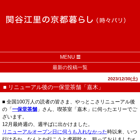
MENU
最新の投稿一覧
2023/12/30(土)
■ リニューアル後の一保堂茶舗「嘉木」
■ 全国100万人の読者の皆さま、やっとこさリニューアル後
の「
一保堂茶舗
」さん、喫茶室「嘉木」に伺ったエリーでご
ざいます。
12月最終週の、週半ばに出かけました。
リニューアルオープン日に伺うも入れなかった
時以来、いつ
行けるか、なんとか行こうと虎視眈々、狙っておりました<