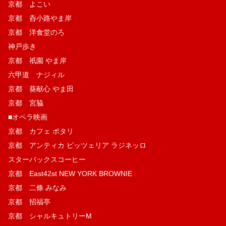
京都 よこい
京都 呑小路やま岸
京都 洋食堂のろ
神戸歩き
京都 祇園 やま岸
六甲道 ナジィル
京都 葵献心 やま田
京都 宮脇
■オペラ映画
京都 カフェ ポタリ
京都 アンティカ ピッツェリア ラジネッロ
スターバックスコーヒー
京都 East42st NEW YORK BROWNIE
京都 二條 みなみ
京都 招福亭
京都 シャルキュトリーM