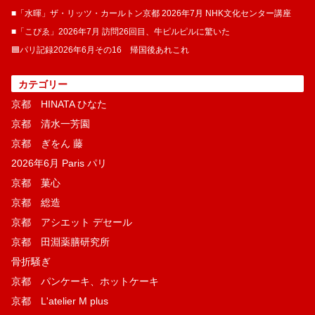
■「水暉」ザ・リッツ・カールトン京都 2026年7月 NHK文化センター講座
■「こぴゑ」2026年7月 訪問26回目、牛ピルピルに驚いた
🟦パリ記録2026年6月その16 帰国後あれこれ
カテゴリー
京都 HINATA ひなた
京都 清水一芳園
京都 ぎをん 藤
2026年6月 Paris パリ
京都 菓​心
京都 総造
京都 アシエット デセール
京都 田淵薬膳研究所
骨折騒ぎ
京都 パンケーキ、ホットケーキ
京都 L'atelier M plus