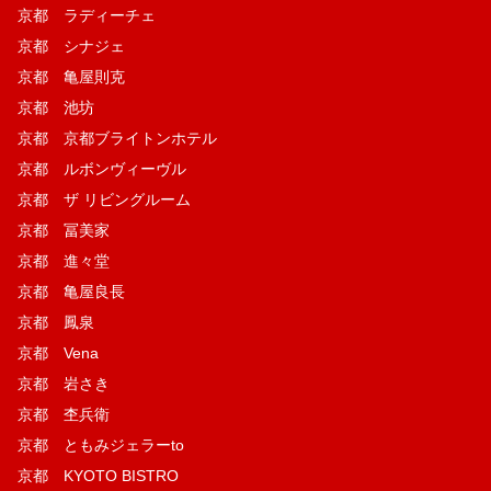
京都 ラディーチェ
京都 シナジェ
京都 亀屋則克
京都 池坊
京都 京都ブライトンホテル
京都 ルボンヴィーヴル
京都 ザ リビングルーム
京都 冨美家
京都 進々堂
京都 亀屋良長
京都 鳳泉
京都 Vena
京都 岩さき
京都 杢兵衛
京都 ともみジェラーto
京都 KYOTO BISTRO