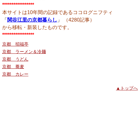
*****************
本サイトは10年間の記録であるココログニフティ
「
関谷江里の京都暮らし
」
（4280記事）
から移転・新装したものです。
*****************
京都 招福亭
京都 ラーメン＆冷麺
京都 うどん
京都 蕎麦
京都 カレー
▲トップへ