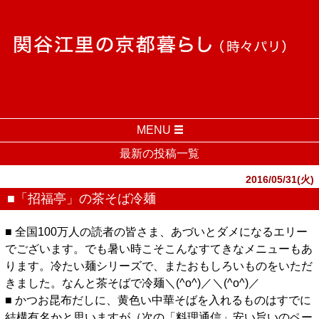
MENU
最新の投稿一覧
2016/05/31(火)
■「招福亭」の茶そば冷麺
■ 全国100万人の読者の皆さま、あづいとダメになるエリー
でございます。でも暑い時こそこんなすてきなメニューもあ
ります。冷たい麺シリーズで、またおもしろいものをいただ
きました。なんと茶そばで冷麺＼(^o^)／＼(^o^)／
■ かつお昆布だしに、黄色い中華そばを入れるものはすでに
結構有名かと思いますが（次の「料理通信」安い旨いのペー