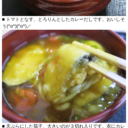
■ トマトとなす、とろりんとしたカレーだしです。おいしそ
う(^o^)(^o^)／
■ 天ぷらにした茄子、大きいのが３切れ入りです。衣にカレ