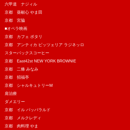
六甲道 ナジィル
京都 葵献心 やま田
京都 宮脇
■オペラ映画
京都 カフェ ポタリ
京都 アンティカ ピッツェリア ラジネッロ
スターバックスコーヒー
京都 East42st NEW YORK BROWNIE
京都 二條 みなみ
京都 招福亭
京都 シャルキュトリーM
肩治療
ダメエリー
京都 イル パッパラルド
京都 メルクレディ
京都 肉料理 やま