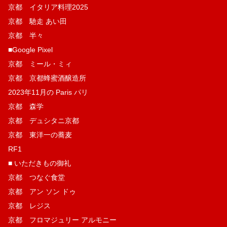
京都 イタリア料理2025
京都 馳走 あい田
京都 半々
■Google Pixel
京都 ミール・ミィ
京都 京都蜂蜜酒醸造所
2023年11月の Paris パリ
京都 森学
京都 デュシタニ京都
京都 東洋一の蕎麦
RF1
■ いただきもの御礼
京都 つなぐ食堂
京都 アン ソン ドゥ
京都 レジス
京都 フロマジュリー アルモニー