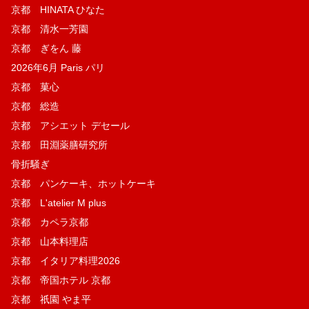
京都 HINATA ひなた
京都 清水一芳園
京都 ぎをん 藤
2026年6月 Paris パリ
京都 菓​心
京都 総造
京都 アシエット デセール
京都 田淵薬膳研究所
骨折騒ぎ
京都 パンケーキ、ホットケーキ
京都 L'atelier M plus
京都 カペラ京都
京都 山本料理店
京都 イタリア料理2026
京都 帝国ホテル 京都
京都 祇園 やま平