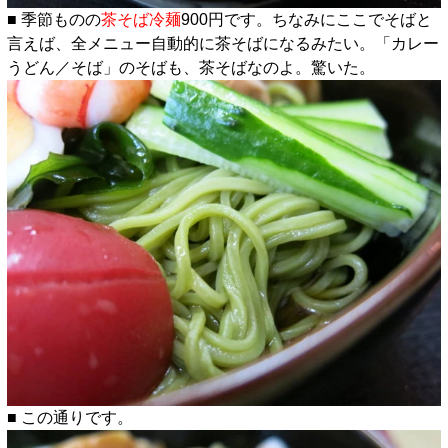
■ 季節ものの
茶そば冷麺
900円です。ちなみにここでそばと
言えば、全メニュー自動的に茶そばになるみたい。「カレー
うどん／そば」のそばも、茶そばなのよ。驚いた。
■ この通りです。