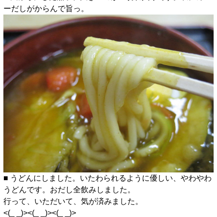
ーだしがからんで旨っ。
■ うどんにしました。いたわられるように優しい、やわやわ
うどんです。おだし全飲みしました。
行って、いただいて、気が済みました。
<(_ _)><(_ _)><(_ _)>