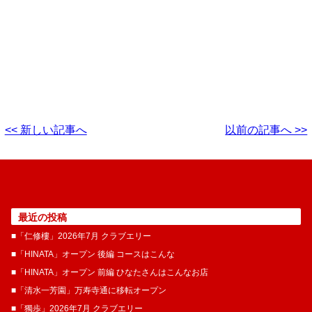
<< 新しい記事へ
以前の記事へ >>
最近の投稿
■「仁修樓」2026年7月 クラブエリー
■「HINATA」オープン 後編 コースはこんな
■「HINATA」オープン 前編 ひなたさんはこんなお店
■「清水一芳園」万寿寺通に移転オープン
■「獨歩」2026年7月 クラブエリー