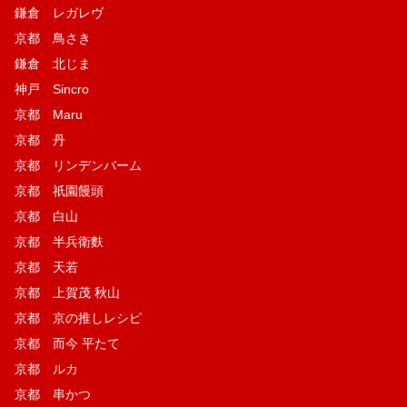
鎌倉 レガレヴ
京都 鳥さき
鎌倉 北じま
神戸 Sincro
京都 Maru
京都 丹
京都 リンデンバーム
京都 祇園饅頭
京都 白山
京都 半兵衛麩
京都 天若
京都 上賀茂 秋山
京都 京の推しレシピ
京都 而今 平たて
京都 ルカ
京都 串かつ