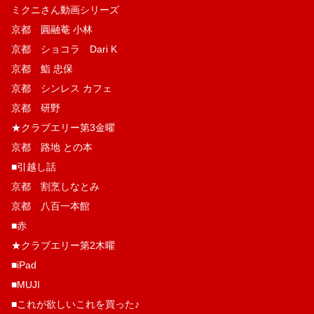
ミクニさん動画シリーズ
京都 圓融菴 小林
京都 ショコラ Dari K
京都 鮨 忠保
京都 シンレス カフェ
京都 研野
★クラブエリー第3金曜
京都 路地 との本
■引越し話
京都 割烹しなとみ
京都 八百一本館
■赤
★クラブエリー第2木曜
■iPad
■MUJI
■これが欲しいこれを買った♪