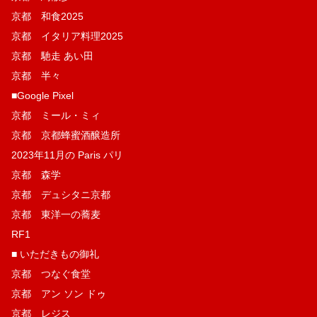
京都 和食2025
京都 イタリア料理2025
京都 馳走 あい田
京都 半々
■Google Pixel
京都 ミール・ミィ
京都 京都蜂蜜酒醸造所
2023年11月の Paris パリ
京都 森学
京都 デュシタニ京都
京都 東洋一の蕎麦
RF1
■ いただきもの御礼
京都 つなぐ食堂
京都 アン ソン ドゥ
京都 レジス