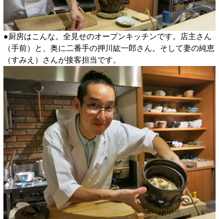
●厨房はこんな。全見せのオープンキッチンです。店主さん
（手前）と、奥に二番手の押川紘一郎さん。そして妻の純恵
（すみえ）さんが接客担当です。