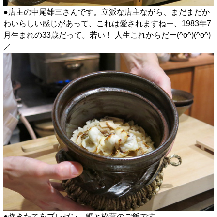
●店主の中尾雄三さんです。立派な店主ながら、まだまだか
わいらしい感じがあって、これは愛されますねー、1983年7
月生まれの33歳だって。若い！ 人生これからだー(^o^)(^o^)
／
●炊きたてをプレゼン、鯛と松茸のご飯です。