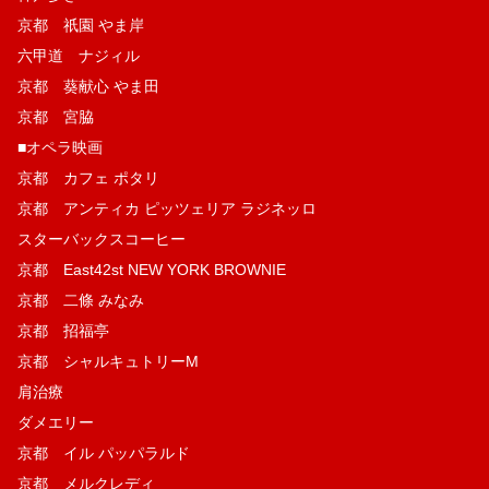
京都 祇園 やま岸
六甲道 ナジィル
京都 葵献心 やま田
京都 宮脇
■オペラ映画
京都 カフェ ポタリ
京都 アンティカ ピッツェリア ラジネッロ
スターバックスコーヒー
京都 East42st NEW YORK BROWNIE
京都 二條 みなみ
京都 招福亭
京都 シャルキュトリーM
肩治療
ダメエリー
京都 イル パッパラルド
京都 メルクレディ