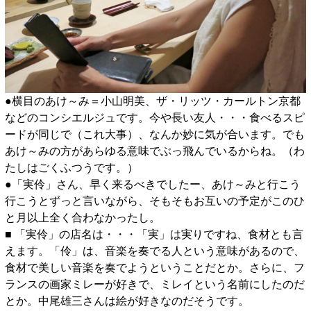
●横目のあけ～み＝小山明美、ザ・リッツ・カールトン京都
などのコンシエルジュです。今や長い友人・・・食べるスピ
ードが同じで（これ大事）、なんか妙に気が合います。でも
あけ～みの方があらゆる意味でぶっ飛んでいるからね。（わ
たしはごくふつうです。）
●「実伶」さん、早く来るべきでしたー、あけ～みと行こう
行こうとずっと言いながら、そもそもお互いの予定がこのひ
と月以上全く合わなかったし。
■ 「実伶」の店名は・・・「実」は実りですね、食材とも言
えます。「伶」は、音楽を奏でる人という意味があるので、
食材で美しい音楽を奏でようということだとか。さらに、フ
ランスの画家ミレーが好きで、ミレイという名前にしたのだ
とか。中尾雄三さんは絵が好きなのだそうです。