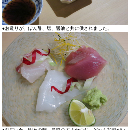
●お造りが、ぽん酢、塩、醤油と共に供されました。
●剣先いか、明石の鯛、鳥取のすまかつお。どれも加減がい