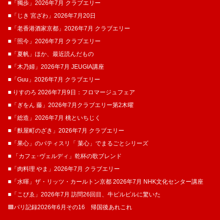
■「獨歩」2026年7月 クラブエリー
■「じき 宮ざわ」2026年7月20日
■「老香港酒家京都」2026年7月 クラブエリー
■「照今」2026年7月 クラブエリー
■「夏帆」ほか、最近読んだもの
■「木乃婦」2026年7月 JEUGIA講座
■「Guu」2026年7月 クラブエリー
■ りすのろ 2026年7月9日：フロマージュフェア
■「ぎをん 藤」2026年7月クラブエリー第2木曜
■「総造」2026年7月 桃といちじく
■「麩屋町のざき」2026年7月 クラブエリー
■「果心」のパティスリ「 菓​心」でまるごとシリーズ
■ 「カフェ･ヴェルディ」乾杯の歌ブレンド
■「肉料理 やま」2026年7月 クラブエリー
■「水暉」ザ・リッツ・カールトン京都 2026年7月 NHK文化センター講座
■「こぴゑ」2026年7月 訪問26回目、牛ピルピルに驚いた
🟦パリ記録2026年6月その16 帰国後あれこれ