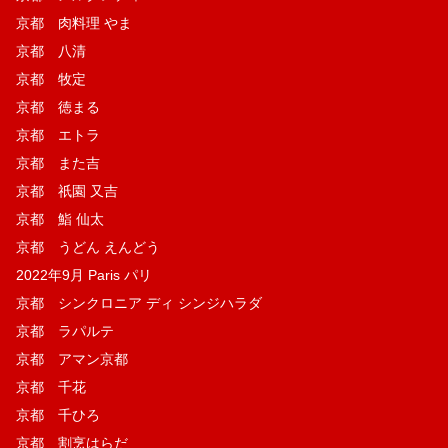
京都 肉料理 やま
京都 八清
京都 牧定
京都 徳まる
京都 エトラ
京都 また吉
京都 祇園 又吉
京都 鮨 仙太
京都 うどん えんどう
2022年9月 Paris パリ
京都 シンクロニア ディ シンジハラダ
京都 ラパルテ
京都 アマン京都
京都 千花
京都 千ひろ
京都 割烹はらだ