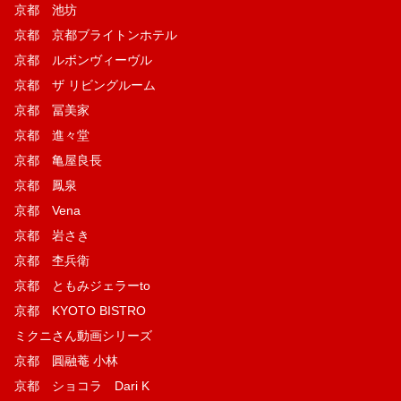
京都 池坊
京都 京都ブライトンホテル
京都 ルボンヴィーヴル
京都 ザ リビングルーム
京都 冨美家
京都 進々堂
京都 亀屋良長
京都 鳳泉
京都 Vena
京都 岩さき
京都 杢兵衛
京都 ともみジェラーto
京都 KYOTO BISTRO
ミクニさん動画シリーズ
京都 圓融菴 小林
京都 ショコラ Dari K