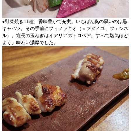
●野菜焼き11種、香味豊かで充実。いちばん奥の黒いのは黒
キャベツ。その手前にフィノッキオ（＝フヌイユ、フェンネ
ル）。縦長の玉ねぎはイアリアのトロペア。すべて塩気ほど
よく、味わい濃厚でした。