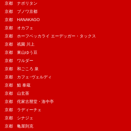
京都 ナポリタン
京都 ブノワ京都
京都 HANAKAGO
京都 オカフェ
京都 ホーフベッカライ エーデッガー・タックス
京都 祇園 川上
京都 東山ゆう豆
京都 ワルダー
京都 和ごころ 泉
京都 カフェ･ヴェルディ
京都 鮨 泰蔵
京都 山玄茶
京都 侘家古暦堂・洛中亭
京都 ラディーチェ
京都 シナジェ
京都 亀屋則克