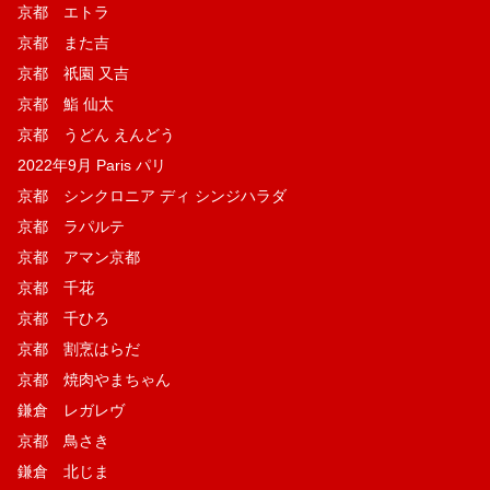
京都 エトラ
京都 また吉
京都 祇園 又吉
京都 鮨 仙太
京都 うどん えんどう
2022年9月 Paris パリ
京都 シンクロニア ディ シンジハラダ
京都 ラパルテ
京都 アマン京都
京都 千花
京都 千ひろ
京都 割烹はらだ
京都 焼肉やまちゃん
鎌倉 レガレヴ
京都 鳥さき
鎌倉 北じま