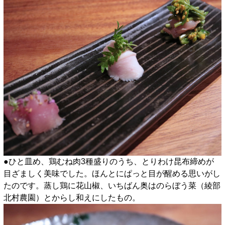
●ひと皿め、鶏むね肉3種盛りのうち、とりわけ昆布締めが
目ざましく美味でした。ほんとにぱっと目が醒める思いがし
たのです。蒸し鶏に花山椒、いちばん奥はのらぼう菜（綾部
北村農園）とからし和えにしたもの。