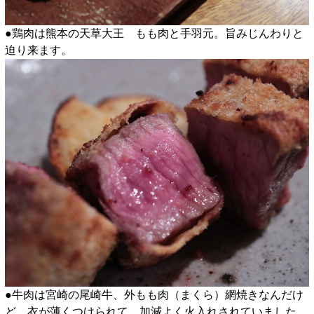
●鶏肉は熊本の天草大王 もも肉と手羽元。旨みじんわりと
迫り来ます。
●牛肉は宮崎の尾崎牛、外もも肉（まくら）網焼きなんだけ
ど、衣が薄くつけられて、加減よく火入れされていました。