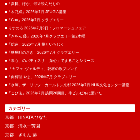
■「夏帆」ほか、最近読んだもの
■「木乃婦」2026年7月 JEUGIA講座
■「Guu」2026年7月 クラブエリー
■ りすのろ 2026年7月9日：フロマージュフェア
■「ぎをん 藤」2026年7月クラブエリー第2木曜
■「総造」2026年7月 桃といちじく
■「麩屋町のざき」2026年7月 クラブエリー
■「果心」のパティスリ「 菓​心」でまるごとシリーズ
■ 「カフェ･ヴェルディ」乾杯の歌ブレンド
■「肉料理 やま」2026年7月 クラブエリー
■「水暉」ザ・リッツ・カールトン京都 2026年7月 NHK文化センター講座
■「こぴゑ」2026年7月 訪問26回目、牛ピルピルに驚いた
カテゴリー
京都 HINATA ひなた
京都 清水一芳園
京都 ぎをん 藤