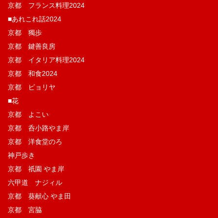
京都 フランス料理2024
■あれこれ話2024
京都 獨歩
京都 鍵善良房
京都 イタリア料理2024
京都 和食2024
京都 ピョリヤ
■花
京都 よこい
京都 呑小路やま岸
京都 洋食堂のろ
神戸歩き
京都 祇園 やま岸
六甲道 ナジィル
京都 葵献心 やま田
京都 宮脇