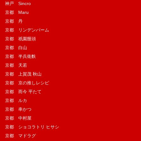
神戸 Sincro
京都 Maru
京都 丹
京都 リンデンバーム
京都 祇園饅頭
京都 白山
京都 半兵衛麩
京都 天若
京都 上賀茂 秋山
京都 京の推しレシピ
京都 而今 平たて
京都 ルカ
京都 串かつ
京都 中村屋
京都 ショコラトリ ヒサシ
京都 マドラグ