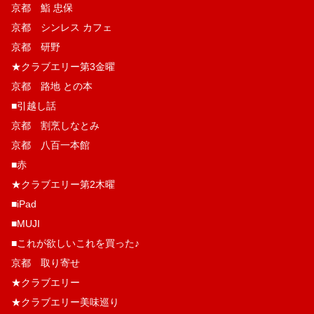
京都 鮨 忠保
京都 シンレス カフェ
京都 研野
★クラブエリー第3金曜
京都 路地 との本
■引越し話
京都 割烹しなとみ
京都 八百一本館
■赤
★クラブエリー第2木曜
■iPad
■MUJI
■これが欲しいこれを買った♪
京都 取り寄せ
★クラブエリー
★クラブエリー美味巡り