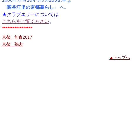
2006年から10年分の4285記事は
「
関谷江里の京都暮らし
」 へ。
★クラブエリーについては
こちらをご覧ください
。
*****************
京都 和食2017
京都 鶏肉
▲トップへ