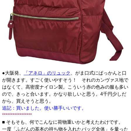
●大阪発、
「アネロ」のリュック
、がま口式にぱっかんと口
が開きます。すごく使いやすそう！ それのカンヴァス地で
はなくて、高密度ナイロン製。こういう赤の色みの服も多い
ので、きっと合います。かなり欲しいと思う。4千円少しだ
から、買えそうと思う。
追記：買いました。使い勝手いいです。
*****************
■ そもそも、何でこんなに荷物重いかと考えたわけです。
一度「ふだんの基本の持ち物を入れたバッグ全体」を量った