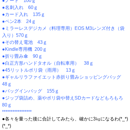
●ノート 100ｇ
●名刺入れ 60ｇ
●カード入れ 135ｇ
●ペン2本 24ｇ
●ミラーレスデジカメ（料理専用）EOS M3レンズ付き（袋
入り）570ｇ
●その替え電池 43ｇ
●Kindle専用機 200ｇ
●折り畳み傘 90ｇ
●白正方形ハンドタオル（自転車用） 38ｇ
●45リットルポリ袋（雨用） 13ｇ
●ギャルリラファイエット赤折り畳みショッピングバッグ
48ｇ
●バッグインバッグ 155ｇ
●ジップ袋詰め、薬やポリ袋や替えSDカードなどもろもろ
80ｇ
*****************
●各々を量った後に合計してみたら、確かに3㎏になるわ(*_*)
(*_*)