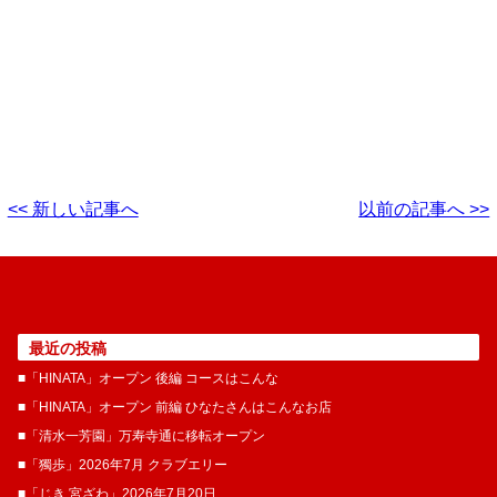
<< 新しい記事へ
以前の記事へ >>
最近の投稿
■「HINATA」オープン 後編 コースはこんな
■「HINATA」オープン 前編 ひなたさんはこんなお店
■「清水一芳園」万寿寺通に移転オープン
■「獨歩」2026年7月 クラブエリー
■「じき 宮ざわ」2026年7月20日