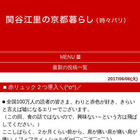
MENU
最新の投稿一覧
2017/06/06(火)
■ 赤リュック２つ導入＼(^o^)／
■ 全国100万人の読者の皆さま、わりと赤色が好き、きらい
と言えば嘘になるエリーでございます。
（この回、食の話ではないので、興味ない～という方は飛ば
してください。）
ここしばらく、２か月くらい前から、肩が痛い肩が痛い肩が
痛い（ フィフティ・ショルダー(￣○￣;)(￣○￣;) ）