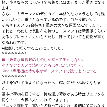
軽い小さなものばっかりでも集まればまとまった重さになり
ます。
さらに、ミラーレスのデジカメ、本格的なカメラとしては軽
いとはいえ、重さとなっているのです、当たり前だが。
そもそもカメラ2台持ちも重さの大きな原因なんでしょう。
それと、わたしは長財布を持つし、スマフォは新書版くらい
あるタブレットに近いものだし、ほっておいても荷物が重く
なるわけです。
●徹底して軽くすることにしました。
*****************
毎回必要な最低限のものしか持って出かけない。
小さなデジカメで済むところはそれだけで行く。
Kindle専用機は持ち歩かず、スマフォで読むようにする。
*****************
以上を実行するようになったら、確かにだいぶ軽くなりまし
た。
基本の荷物を軽くする、持ち運ぶ荷物がある時はリュックを
使う・・・今後の人生これでいきます。
リュック採用で、重いもの持って歩く時、劇的に楽にもなり