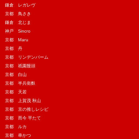
鎌倉 レガレヴ
京都 鳥さき
鎌倉 北じま
神戸 Sincro
京都 Maru
京都 丹
京都 リンデンバーム
京都 祇園饅頭
京都 白山
京都 半兵衛麩
京都 天若
京都 上賀茂 秋山
京都 京の推しレシピ
京都 而今 平たて
京都 ルカ
京都 串かつ