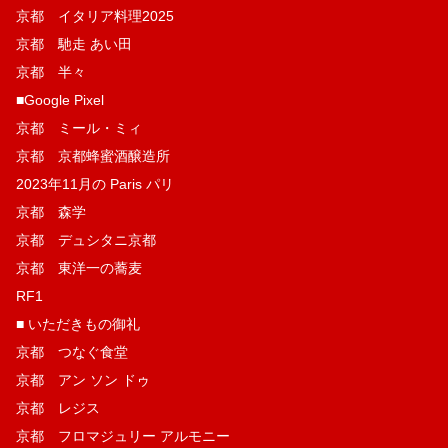
京都 イタリア料理2025
京都 馳走 あい田
京都 半々
■Google Pixel
京都 ミール・ミィ
京都 京都蜂蜜酒醸造所
2023年11月の Paris パリ
京都 森学
京都 デュシタニ京都
京都 東洋一の蕎麦
RF1
■ いただきもの御礼
京都 つなぐ食堂
京都 アン ソン ドゥ
京都 レジス
京都 フロマジュリー アルモニー