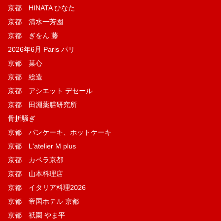
京都 HINATA ひなた
京都 清水一芳園
京都 ぎをん 藤
2026年6月 Paris パリ
京都 菓​心
京都 総造
京都 アシエット デセール
京都 田淵薬膳研究所
骨折騒ぎ
京都 パンケーキ、ホットケーキ
京都 L'atelier M plus
京都 カペラ京都
京都 山本料理店
京都 イタリア料理2026
京都 帝国ホテル 京都
京都 祇園 やま平