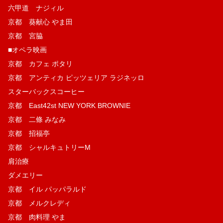
六甲道 ナジィル
京都 葵献心 やま田
京都 宮脇
■オペラ映画
京都 カフェ ポタリ
京都 アンティカ ピッツェリア ラジネッロ
スターバックスコーヒー
京都 East42st NEW YORK BROWNIE
京都 二條 みなみ
京都 招福亭
京都 シャルキュトリーM
肩治療
ダメエリー
京都 イル パッパラルド
京都 メルクレディ
京都 肉料理 やま