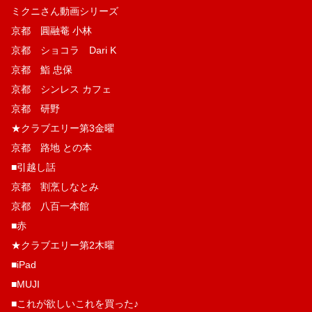
ミクニさん動画シリーズ
京都 圓融菴 小林
京都 ショコラ Dari K
京都 鮨 忠保
京都 シンレス カフェ
京都 研野
★クラブエリー第3金曜
京都 路地 との本
■引越し話
京都 割烹しなとみ
京都 八百一本館
■赤
★クラブエリー第2木曜
■iPad
■MUJI
■これが欲しいこれを買った♪