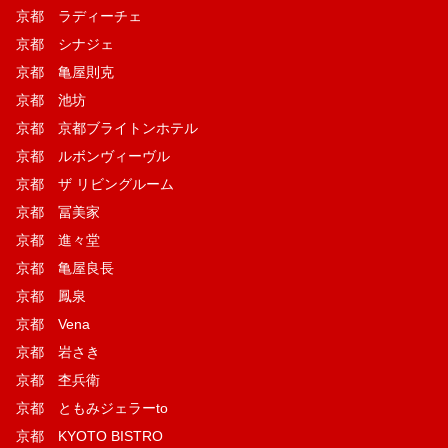
京都 ラディーチェ
京都 シナジェ
京都 亀屋則克
京都 池坊
京都 京都ブライトンホテル
京都 ルボンヴィーヴル
京都 ザ リビングルーム
京都 冨美家
京都 進々堂
京都 亀屋良長
京都 鳳泉
京都 Vena
京都 岩さき
京都 杢兵衛
京都 ともみジェラーto
京都 KYOTO BISTRO