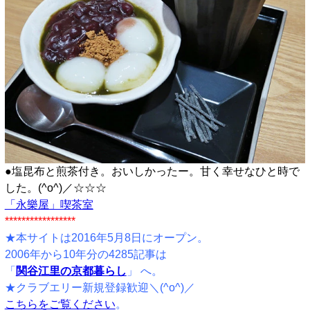
●塩昆布と煎茶付き。おいしかったー。甘く幸せなひと時で
した。(^o^)／☆☆☆
「永樂屋」喫茶室
*****************
★本サイトは2016年5月8日にオープン。
2006年から10年分の4285記事は
「
関谷江里の京都暮らし
」 へ。
★クラブエリー新規登録歓迎＼(^o^)／
こちらをご覧ください
。