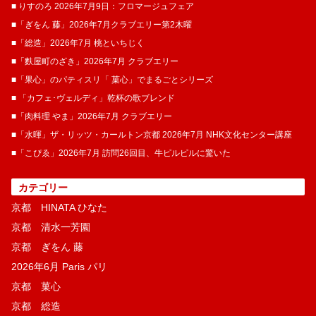
■ りすのろ 2026年7月9日：フロマージュフェア
■「ぎをん 藤」2026年7月クラブエリー第2木曜
■「総造」2026年7月 桃といちじく
■「麩屋町のざき」2026年7月 クラブエリー
■「果心」のパティスリ「 菓​心」でまるごとシリーズ
■ 「カフェ･ヴェルディ」乾杯の歌ブレンド
■「肉料理 やま」2026年7月 クラブエリー
■「水暉」ザ・リッツ・カールトン京都 2026年7月 NHK文化センター講座
■「こぴゑ」2026年7月 訪問26回目、牛ピルピルに驚いた
カテゴリー
京都 HINATA ひなた
京都 清水一芳園
京都 ぎをん 藤
2026年6月 Paris パリ
京都 菓​心
京都 総造