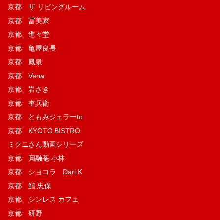
京都 ザ リビングルーム
京都 冨美家
京都 進々堂
京都 亀屋良長
京都 鳳泉
京都 Vena
京都 岩さき
京都 杢兵衛
京都 ともみジェラーto
京都 KYOTO BISTRO
ミクニさん動画シリーズ
京都 圓融菴 小林
京都 ショコラ Dari K
京都 鮨 忠保
京都 シンレス カフェ
京都 研野