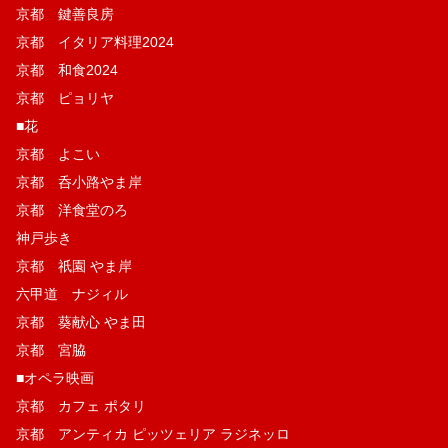
京都 鍵善良房
京都 イタリア料理2024
京都 和食2024
京都 ピョリヤ
■花
京都 よこい
京都 呑小路やま岸
京都 洋食堂のろ
神戸歩き
京都 祇園 やま岸
六甲道 ナジィル
京都 葵献心 やま田
京都 宮脇
■オペラ映画
京都 カフェ ポタリ
京都 アンティカ ピッツェリア ラジネッロ