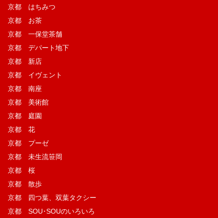
京都 はちみつ
京都 お茶
京都 一保堂茶舗
京都 デパート地下
京都 新店
京都 イヴェント
京都 南座
京都 美術館
京都 庭園
京都 花
京都 プーゼ
京都 未生流笹岡
京都 桜
京都 散歩
京都 四つ葉、双葉タクシー
京都 SOU･SOUのいろいろ