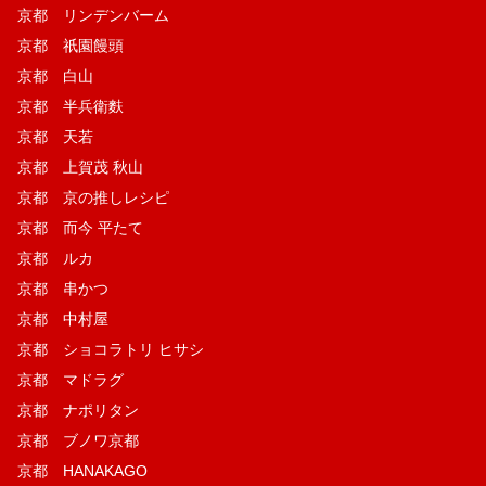
京都 リンデンバーム
京都 祇園饅頭
京都 白山
京都 半兵衛麩
京都 天若
京都 上賀茂 秋山
京都 京の推しレシピ
京都 而今 平たて
京都 ルカ
京都 串かつ
京都 中村屋
京都 ショコラトリ ヒサシ
京都 マドラグ
京都 ナポリタン
京都 ブノワ京都
京都 HANAKAGO