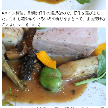
●メイン料理、目鯛か仔牛の選択なので、仔牛を選びまし
た。これも花や葉やいろいろの香りをまとって、まあ美味な
ことよ(￣○￣;)(￣○￣;)