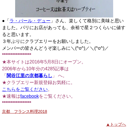
●「
ラ・パール・デュー
」さん、楽しくて格別に美味と思い
ました。パリにお店があっても、余裕で星２つくらいに値す
ると思います。
３年ぶりにクラブエリーをお願いしました。
メンバーの皆さんどうぞ楽しみに＼(^o^)／＼(^o^)／
*****************
★本サイトは2016年5月8日にオープン。
2006年から10年分の4285記事は
「
関谷江里の京都暮らし
」 へ。
★クラブエリー新規登録お気軽に。
こちらをご覧ください
。
★速報は
facebook
をご覧ください。
*****************
京都 フランス料理2018
▲トップへ