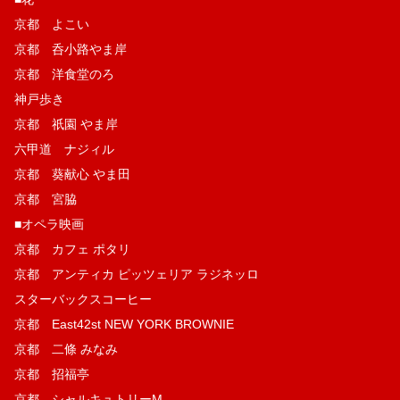
京都 よこい
京都 呑小路やま岸
京都 洋食堂のろ
神戸歩き
京都 祇園 やま岸
六甲道 ナジィル
京都 葵献心 やま田
京都 宮脇
■オペラ映画
京都 カフェ ポタリ
京都 アンティカ ピッツェリア ラジネッロ
スターバックスコーヒー
京都 East42st NEW YORK BROWNIE
京都 二條 みなみ
京都 招福亭
京都 シャルキュトリーM