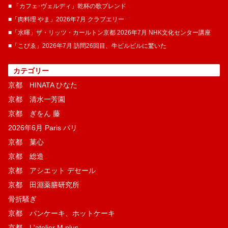
■ 「カフェ･ヴェルディ」乾杯の歌ブレンド
■「肉料理 やま」2026年7月 クラブエリー
■「水暉」ザ・リッツ・カールトン京都 2026年7月 NHK文化センター講座
■「こぴゑ」2026年7月 訪問26回目、牛ピルピルに驚いた
カテゴリー
京都 HINATA ひなた
京都 清水一芳園
京都 ぎをん 藤
2026年6月 Paris パリ
京都 菓​心
京都 総造
京都 アシエット デセール
京都 田淵薬膳研究所
骨折騒ぎ
京都 パンケーキ、ホットケーキ
京都 L'atelier M plus