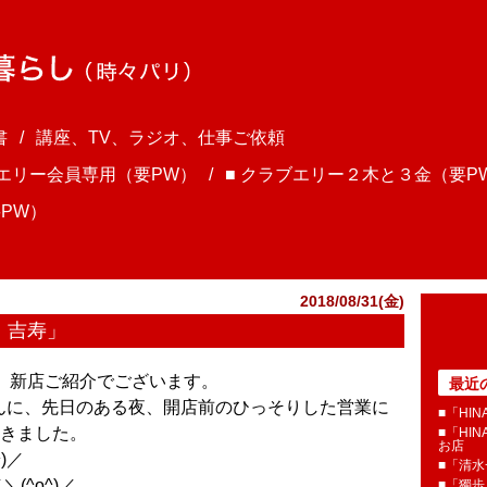
書
講座、TV、ラジオ、仕事ご依頼
ブエリー会員専用（要PW）
■ クラブエリー２木と３金（要P
PW）
2018/08/31(金)
 吉寿」
ま、新店ご紹介でございます。
最近
さんに、先日のある夜、開店前のひっそりした営業に
■「HI
きました。
■「HI
お店
)／
■「清
(^o^)／
■「獨歩