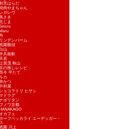
割烹はらだ
焼肉やまちゃん
レガレヴ
鳥さき
北じま
incro
aru
丹
リンデンバーム
祇園饅頭
白山
半兵衛麩
天若
上賀茂 秋山
京の推しレシピ
而今 平たて
ルカ
串かつ
中村屋
ショコラトリ ヒサシ
マドラグ
ナポリタン
ブノワ京都
ANAKAGO
オカフェ
ホーフベッカライ エーデッガー・
ス
祇園 川上