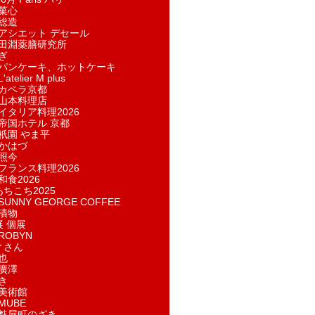
菓​心
総造
アシエット デセール
田淵薬膳研究所
ぎ
パンケーキ、ホットケーキ
telier M plus
カペラ京都
山本料理店
イタリア料理2026
帝国ホテル 京都
祇園 やま平
かはづ
照今
フランス料理2026
和食2026
あちこち2025
UNNY GEORGE COFFEE
漬物
展 個展
ROBYN
ィさん
也
廣澤
き
美術館
MUBE
麩屋町のざき