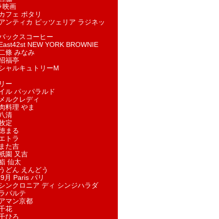
ラ映画
カフェ ポタリ
アンティカ ピッツェリア ラジネッ
バックスコーヒー
st42st NEW YORK BROWNIE
二條 みなみ
招福亭
シャルキュトリーM
リー
イル パッパラルド
メルクレディ
肉料理 やま
八清
牧定
徳まる
エトラ
また吉
祇園 又吉
鮨 仙太
うどん えんどう
9月 Paris パリ
シンクロニア ディ シンジハラダ
ラパルテ
アマン京都
千花
千ひろ