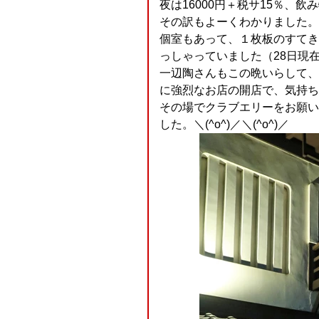
夜は16000円＋税サ15％、
その訳もよーくわかりました。
個室もあって、１枚板のすてき
っしゃっていました（28日現
一辺陶さんもこの晩いらして、
に強烈なお店の開店で、気持ち
その場でクラブエリーをお願い
した。＼(^o^)／＼(^o^)／