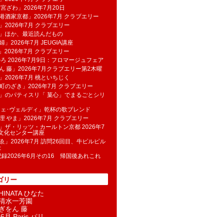
 宮ざわ」2026年7月20日
港酒家京都」2026年7月 クラブエリー
」2026年7月 クラブエリー
帆」ほか、最近読んだもの
」2026年7月 JEUGIA講座
u」2026年7月 クラブエリー
のろ 2026年7月9日：フロマージュフェア
ん 藤」2026年7月クラブエリー第2木曜
」2026年7月 桃といちじく
町のざき」2026年7月 クラブエリー
」のパティスリ「 菓​心」でまるごとシリ
フェ･ヴェルディ」乾杯の歌ブレンド
理 やま」2026年7月 クラブエリー
」ザ・リッツ・カールトン京都 2026年7
K文化センター講座
ゑ」2026年7月 訪問26回目、牛ピルピル
た
記録2026年6月その16 帰国後あれこれ
ゴリー
INATA ひなた
清水一芳園
ぎをん 藤
6月 Paris パリ