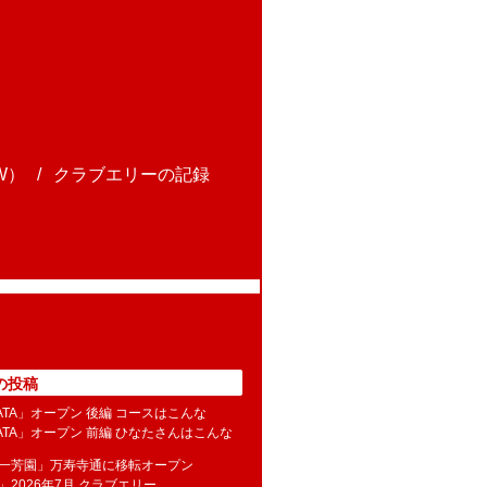
W）
クラブエリーの記録
の投稿
NATA」オープン 後編 コースはこんな
NATA」オープン 前編 ひなたさんはこんな
水一芳園」万寿寺通に移転オープン
」2026年7月 クラブエリー