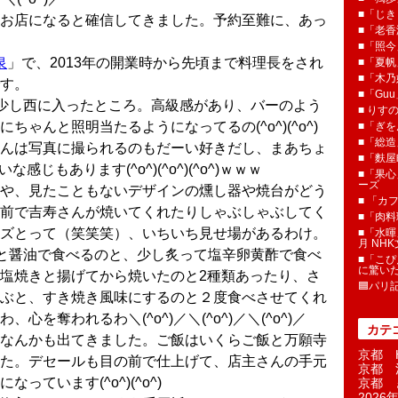
■「じき
お店になると確信してきました。予約至難に、あっ
■「老香
■「照今
泉
」で、2013年の開業時から先頃まで料理長をされ
■「夏
■「木乃婦
す。
■「Gu
少し西に入ったところ。高級感があり、バーのよう
■ りす
ゃんと照明当たるようになってるの(^o^)(^o^)
■「ぎを
■「総造
んは写真に撮られるのもだーい好きだし、まあちょ
■「麩屋
な感じもあります(^o^)(^o^)(^o^)ｗｗｗ
■「果心
ーズ
や、見たこともないデザインの燻し器や焼台がどう
■ 「カ
前で吉寿さんが焼いてくれたりしゃぶしゃぶしてく
■「肉料
ズとって（笑笑笑）、いちいち見せ場があるわけ。
■「水暉
月 NH
と醤油で食べるのと、少し炙って塩辛卵黄酢で食べ
■「こぴ
に驚い
塩焼きと揚げてから焼いたのと2種類あったり、さ
🟦パリ
ぶと、すき焼き風味にするのと２度食べさせてくれ
心を奪われるわ＼(^o^)／＼(^o^)／＼(^o^)／
カテ
なんかも出てきました。ご飯はいくらご飯と万願寺
京都 H
た。デセールも目の前で仕上げて、店主さんの手元
京都 
ています(^o^)(^o^)
京都 
2026年