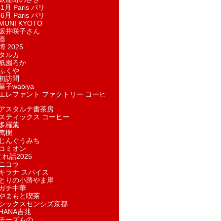
1月 Paris パリ
6月 Paris パリ
UNI KYOTO
坂井咲子さん
器
 2025
タルカ
祇園ろか
ふくや
初訪問
子wabiya
エレファント ファクトリー コーヒ
アスタルテ書茶房
スティックス コーヒー
多羅葉
萬樹
じんぐうみち
コミオン
れ話2025
ニコラ
キラナ スパイス
とりの小路やま岸
ガチ中華
やまもと喫茶
シックスセンシズ京都
HANA吉兆
チーズもの