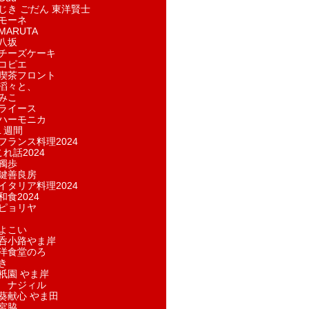
じき ごだん 東洋賢士
モーネ
ARUTA
八坂
チーズケーキ
コピエ
喫茶フロント
滔々と、
みこ
ライース
ハーモニカ
１週間
フランス料理2024
れ話2024
獨歩
鍵善良房
イタリア料理2024
和食2024
ピョリヤ
よこい
呑小路やま岸
洋食堂のろ
き
祇園 やま岸
 ナジィル
葵献心 やま田
宮脇