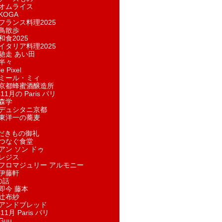
オムライス
KOGA
フランス料理2025
鳥散歩
和食2025
イタリア料理2025
馳走 あい田
半々
e Pixel
ミール・ミィ
京都蜂蜜酒醸造所
11月の Paris パリ
森学
デュシタニ京都
東洋一の蕎麦
ただきもの御礼
つなぐ食堂
アン ソン ドゥ
レジス
フロマジュリー アルモニー
伊藤軒
の話
即今 藤本
辻布紗
アンドブレッド
11月 Paris パリ
Guu