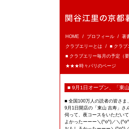
HOME
プロフィール
著
クラブエリーとは
■ クラ
■ クラブエリー毎月の予定（要
★★★時々パリのページ
■ 9月1日オープン、「東山
■ 全国100万人の読者の皆さ
9月1日開店の「東山 吉寿」
伺って、夜コースをいただいて
よかったーーー＼(^o^)／＼(^o^
おもしろかったーーー＼(^o^)／＼