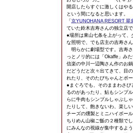
開店したらすぐに激しくはやる
という間になると思います。
「
京YUNOHANA RESORT 翠
ていた鈴木吉寿さんの独立店で
●場所は東山七条を上がって、
な照明で、でも店主の吉寿さんにち
明らかに劇場型です。吉寿さ
っとノリ的には「Okaffe」みたい
信楽の中川一辺陶さん作のお鍋
だどうだと次々出てきて、目の
れたり、そのたびちゃんとポー
●まぐろでも、そのままわさび
るのがあったり、鮎もシンプル
らに牛肉もシンプルしゃぶしゃ
たりして、飽きないわ、楽しいわ、
チーズの燻製とミニハイボール
ちりめん山椒ご飯の２種類でし
にみんなの視線が集中するようになっ