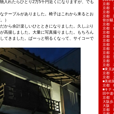
飲み物入れたらひとり2万5千円近くになりますが、でも
京都 
京都 
京都 
なテーブルがありました。椅子はこれから来るとお
京都 
在。）
骨折騒
京都 
だから余計楽しいひとときになりました。久しぶり
京都 L'a
が高揚しました。大量に写真撮りました。もちろん
京都 
京都 
してきました。ぱーっと明るくなって、サイコーで
京都 
京都 
京都 
京都 
京都 
京都 
京都 
■東京
京都 S
京都 
■美術
京都 
■キテ
田中達
京都 
大阪歩
大阪 
京都 
京都 