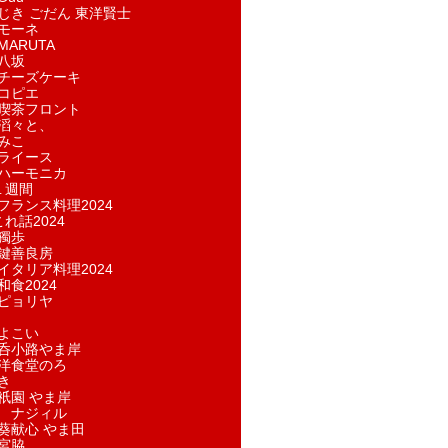
じき ごだん 東洋賢士
モーネ
ARUTA
八坂
チーズケーキ
コピエ
喫茶フロント
滔々と、
みこ
ライース
ハーモニカ
１週間
フランス料理2024
れ話2024
獨歩
鍵善良房
イタリア料理2024
和食2024
ピョリヤ
よこい
呑小路やま岸
洋食堂のろ
き
祇園 やま岸
 ナジィル
葵献心 やま田
宮脇