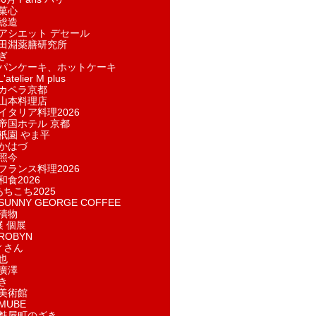
菓​心
総造
アシエット デセール
田淵薬膳研究所
ぎ
パンケーキ、ホットケーキ
telier M plus
カペラ京都
山本料理店
イタリア料理2026
帝国ホテル 京都
祇園 やま平
かはづ
照今
フランス料理2026
和食2026
あちこち2025
UNNY GEORGE COFFEE
漬物
展 個展
ROBYN
ィさん
也
廣澤
き
美術館
MUBE
麩屋町のざき