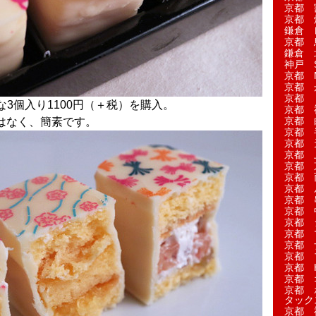
京都 
京都 
鎌倉 
京都 
鎌倉 
神戸 S
京都 M
京都 
京都 
3個入り1100円（＋税）を購入。
京都 
京都 
はなく、簡素です。
京都 
京都 
京都 
京都 
京都 
京都 
京都 
京都 
京都 
京都 
京都 
京都 
京都 H
京都 
京都 
タック
京都 