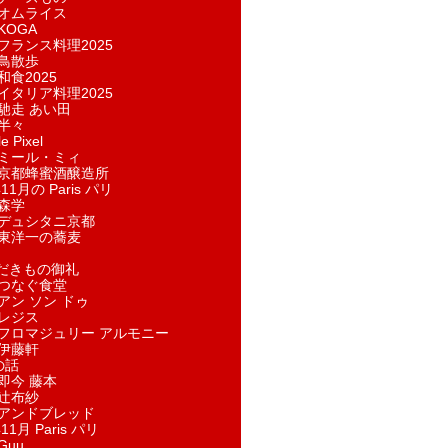
オムライス
KOGA
フランス料理2025
鳥散歩
和食2025
イタリア料理2025
馳走 あい田
半々
e Pixel
ミール・ミィ
京都蜂蜜酒醸造所
11月の Paris パリ
森学
デュシタニ京都
東洋一の蕎麦
ただきもの御礼
つなぐ食堂
アン ソン ドゥ
レジス
フロマジュリー アルモニー
伊藤軒
の話
即今 藤本
辻布紗
アンドブレッド
11月 Paris パリ
Guu