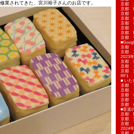
修業されてきた、宮川裕子さんのお店です。
京都 
京都 
京都 
京都 
京都 
京都 
京都 
京都 
■Googl
京都 
京都 
2023年
京都 
京都 
京都 
RF1
■ い
京都 
京都 
京都 
京都 
京都 
■音楽
京都 
京都 
京都 
2024年
京都 