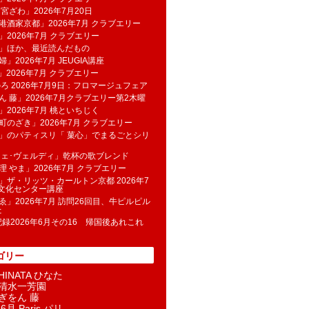
 宮ざわ」2026年7月20日
港酒家京都」2026年7月 クラブエリー
」2026年7月 クラブエリー
帆」ほか、最近読んだもの
」2026年7月 JEUGIA講座
u」2026年7月 クラブエリー
のろ 2026年7月9日：フロマージュフェア
ん 藤」2026年7月クラブエリー第2木曜
」2026年7月 桃といちじく
町のざき」2026年7月 クラブエリー
」のパティスリ「 菓​心」でまるごとシリ
フェ･ヴェルディ」乾杯の歌ブレンド
理 やま」2026年7月 クラブエリー
」ザ・リッツ・カールトン京都 2026年7
K文化センター講座
ゑ」2026年7月 訪問26回目、牛ピルピル
た
記録2026年6月その16 帰国後あれこれ
ゴリー
INATA ひなた
清水一芳園
ぎをん 藤
6月 Paris パリ