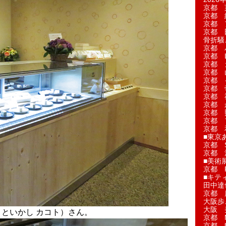
京都 
京都 
京都 
京都 
骨折騒
京都 
京都 L'a
京都 
京都 
京都 
京都 
京都 
京都 
京都 
京都 
京都 
■東京
京都 S
京都 
■美術
京都 
■キテ
田中達
京都 
大阪歩
大阪 
うまといかし カコト）さん。
京都 
京都 