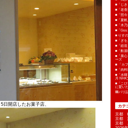
■「じき
■「老香
■「照今
■「夏
■「木乃婦
■「Gu
■ りす
■「ぎを
■「総造
■「麩屋
■「果心
ーズ
■ 「カ
■「肉料
■「水暉
月 NH
■「こぴ
に驚い
🟦パリ
月5日開店したお菓子店、
カテ
京都 H
京都 
京都 
2026年