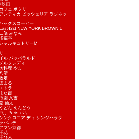
ラ映画
カフェ ポタリ
アンティカ ピッツェリア ラジネッ
バックスコーヒー
st42st NEW YORK BROWNIE
二條 みなみ
招福亭
シャルキュトリーM
リー
イル パッパラルド
メルクレディ
肉料理 やま
八清
牧定
徳まる
エトラ
また吉
祇園 又吉
鮨 仙太
うどん えんどう
9月 Paris パリ
シンクロニア ディ シンジハラダ
ラパルテ
アマン京都
千花
千ひろ