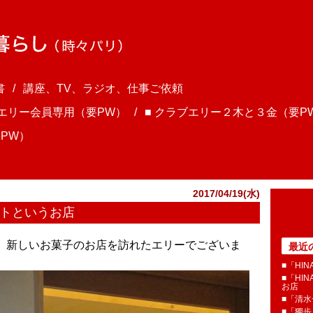
書
講座、TV、ラジオ、仕事ご依頼
ブエリー会員専用（要PW）
■ クラブエリー２木と３金（要P
PW）
2017/04/19(水)
カコトというお店
さま、新しいお菓子のお店を訪れたエリーでございま
最近
■「HI
■「HI
お店
■「清
■「獨歩