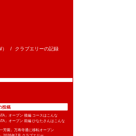
W）
クラブエリーの記録
の投稿
NATA」オープン 後編 コースはこんな
NATA」オープン 前編 ひなたさんはこんな
水一芳園」万寿寺通に移転オープン
」2026年7月 クラブエリー