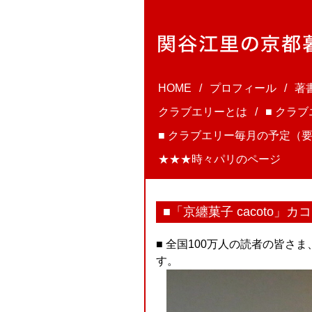
HOME
プロフィール
著
クラブエリーとは
■ クラ
■ クラブエリー毎月の予定（要
★★★時々パリのページ
■「京纏菓子 cacoto」
■ 全国100万人の読者の皆
す。