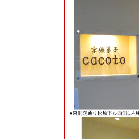
●東洞院通り松原下ル西側に4