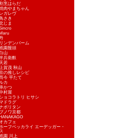
割烹はらだ
焼肉やまちゃん
レガレヴ
鳥さき
北じま
incro
aru
丹
リンデンバーム
祇園饅頭
白山
半兵衛麩
天若
上賀茂 秋山
京の推しレシピ
而今 平たて
ルカ
串かつ
中村屋
ショコラトリ ヒサシ
マドラグ
ナポリタン
ブノワ京都
ANAKAGO
オカフェ
ホーフベッカライ エーデッガー・
ス
祇園 川上