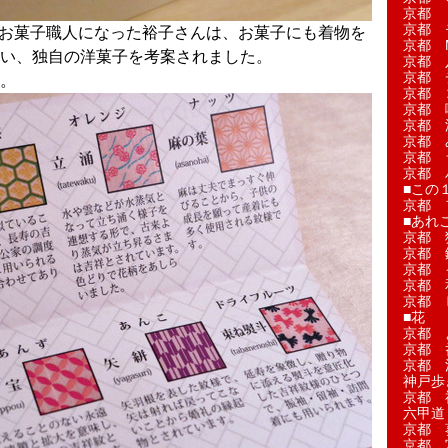
京都 
京都 
身でお菓子職人になった裕子さんは、お菓子にも着物を
京都 M
い、独自の洋菓子を考案されました。
京都 
京都 
。
京都 
京都 
京都 
京都 
京都 
京都 
■この
京都 
■あれこ
京都 
京都 
京都 
京都 
京都 
■花
京都 
京都 
京都 
神戸歩
京都 
六甲道
京都 
京都 