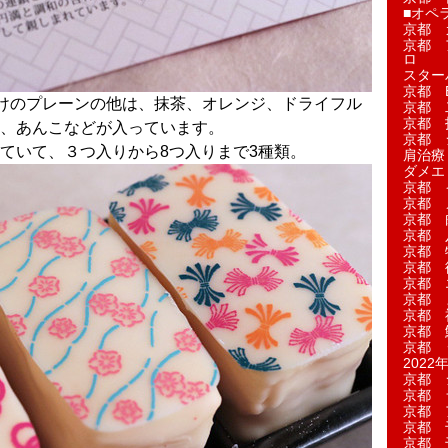
■オペ
京都 
京都 
ロ
スター
京都 Ea
けのプレーンの他は、抹茶、オレンジ、ドライフル
京都 
京都 
、あんこなどが入っています。
京都 
ていて、３つ入りから8つ入りまで3種類。
肩治療
ダメエ
京都 
京都 
京都 
京都 
京都 
京都 
京都 
京都 
京都 
京都 
京都 
2022年
京都 
京都 
京都 
京都 
京都 