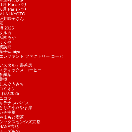
1月 Paris パリ
6月 Paris パリ
UNI KYOTO
坂井咲子さん
器
 2025
タルカ
祇園ろか
ふくや
初訪問
子wabiya
エレファント ファクトリー コーヒ
アスタルテ書茶房
スティックス コーヒー
多羅葉
萬樹
じんぐうみち
コミオン
れ話2025
ニコラ
キラナ スパイス
とりの小路やま岸
ガチ中華
やまもと喫茶
シックスセンシズ京都
HANA吉兆
チーズもの