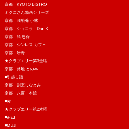
京都 KYOTO BISTRO
ミクニさん動画シリーズ
京都 圓融菴 小林
京都 ショコラ Dari K
京都 鮨 忠保
京都 シンレス カフェ
京都 研野
★クラブエリー第3金曜
京都 路地 との本
■引越し話
京都 割烹しなとみ
京都 八百一本館
■赤
★クラブエリー第2木曜
■iPad
■MUJI