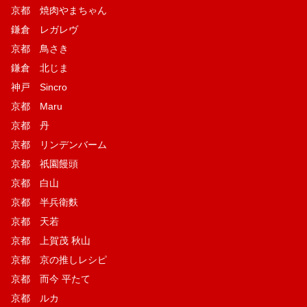
京都 焼肉やまちゃん
鎌倉 レガレヴ
京都 鳥さき
鎌倉 北じま
神戸 Sincro
京都 Maru
京都 丹
京都 リンデンバーム
京都 祇園饅頭
京都 白山
京都 半兵衛麩
京都 天若
京都 上賀茂 秋山
京都 京の推しレシピ
京都 而今 平たて
京都 ルカ