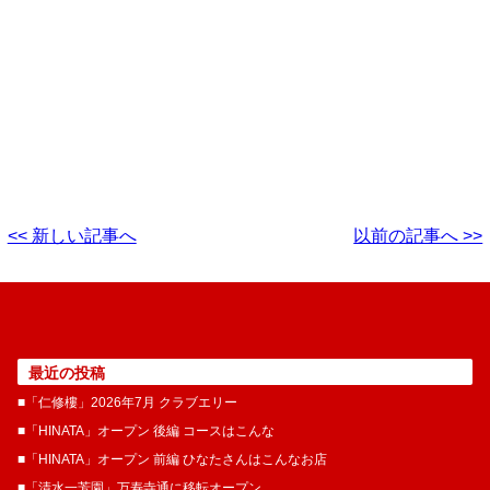
<< 新しい記事へ
以前の記事へ >>
最近の投稿
■「仁修樓」2026年7月 クラブエリー
■「HINATA」オープン 後編 コースはこんな
■「HINATA」オープン 前編 ひなたさんはこんなお店
■「清水一芳園」万寿寺通に移転オープン