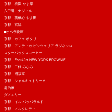
京都 祇園 やま岸
六甲道 ナジィル
京都 葵献心 やま田
京都 宮脇
■オペラ映画
京都 カフェ ポタリ
京都 アンティカ ピッツェリア ラジネッロ
スターバックスコーヒー
京都 East42st NEW YORK BROWNIE
京都 二條 みなみ
京都 招福亭
京都 シャルキュトリーM
肩治療
ダメエリー
京都 イル パッパラルド
京都 メルクレディ