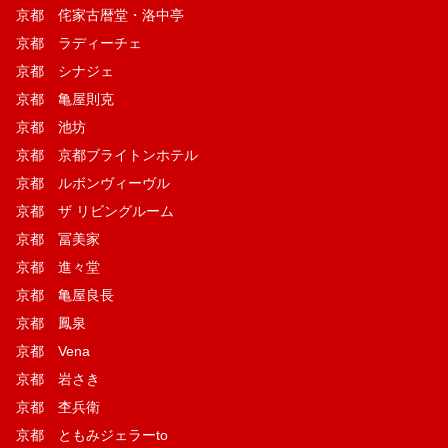
京都 侘家古暦堂・洛中亭
京都 ラディーチェ
京都 シナジェ
京都 亀屋則克
京都 池坊
京都 京都ブライトンホテル
京都 ルボンヴィーヴル
京都 ザ リビングルーム
京都 冨美家
京都 進々堂
京都 亀屋良長
京都 鳳泉
京都 Vena
京都 岩さき
京都 杢兵衛
京都 ともみジェラーto