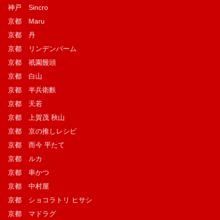
神戸 Sincro
京都 Maru
京都 丹
京都 リンデンバーム
京都 祇園饅頭
京都 白山
京都 半兵衛麩
京都 天若
京都 上賀茂 秋山
京都 京の推しレシピ
京都 而今 平たて
京都 ルカ
京都 串かつ
京都 中村屋
京都 ショコラトリ ヒサシ
京都 マドラグ