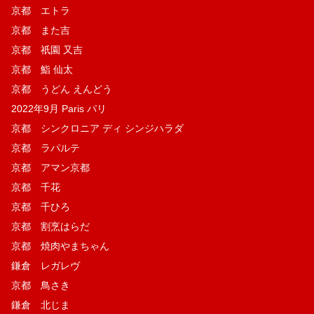
京都 エトラ
京都 また吉
京都 祇園 又吉
京都 鮨 仙太
京都 うどん えんどう
2022年9月 Paris パリ
京都 シンクロニア ディ シンジハラダ
京都 ラパルテ
京都 アマン京都
京都 千花
京都 千ひろ
京都 割烹はらだ
京都 焼肉やまちゃん
鎌倉 レガレヴ
京都 鳥さき
鎌倉 北じま