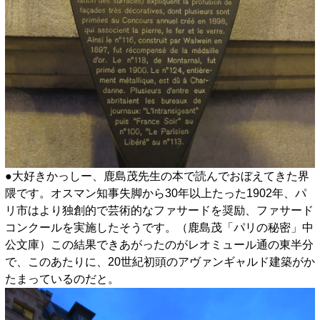
●大好きかっしー、鹿島茂先生の本で読んでおぼえてきた界
隈です。オスマン知事失脚から30年以上たった1902年、パ
リ市はより独創的で芸術的なファサードを奨励、ファサード
コンクールを実施したそうです。（鹿島茂「パリの秘密」中
公文庫）この結果できあがったのがレオミュール通の東半分
で、このあたりに、20世紀初頭のアヴァンギャルド建築がか
たまっているのだと。