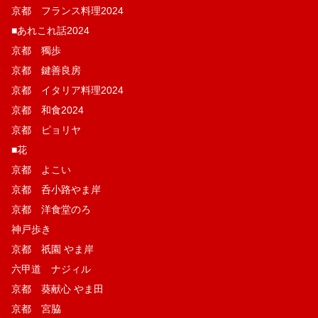
京都 フランス料理2024
■あれこれ話2024
京都 獨歩
京都 鍵善良房
京都 イタリア料理2024
京都 和食2024
京都 ピョリヤ
■花
京都 よこい
京都 呑小路やま岸
京都 洋食堂のろ
神戸歩き
京都 祇園 やま岸
六甲道 ナジィル
京都 葵献心 やま田
京都 宮脇