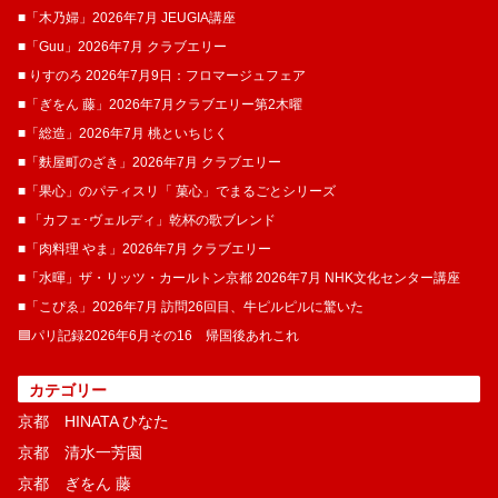
■「木乃婦」2026年7月 JEUGIA講座
■「Guu」2026年7月 クラブエリー
■ りすのろ 2026年7月9日：フロマージュフェア
■「ぎをん 藤」2026年7月クラブエリー第2木曜
■「総造」2026年7月 桃といちじく
■「麩屋町のざき」2026年7月 クラブエリー
■「果心」のパティスリ「 菓​心」でまるごとシリーズ
■ 「カフェ･ヴェルディ」乾杯の歌ブレンド
■「肉料理 やま」2026年7月 クラブエリー
■「水暉」ザ・リッツ・カールトン京都 2026年7月 NHK文化センター講座
■「こぴゑ」2026年7月 訪問26回目、牛ピルピルに驚いた
🟦パリ記録2026年6月その16 帰国後あれこれ
カテゴリー
京都 HINATA ひなた
京都 清水一芳園
京都 ぎをん 藤