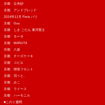
京都 辻布紗
京都 アンドブレッド
2024年11月 Paris パリ
京都 Guu
京都 じき ごだん 東洋賢士
京都 モーネ
京都 MARUTA
京都 八坂
京都 チーズケーキ
京都 コピエ
京都 喫茶フロント
京都 滔々と、
京都 みこ
京都 ライース
京都 ハーモニカ
■この１週間