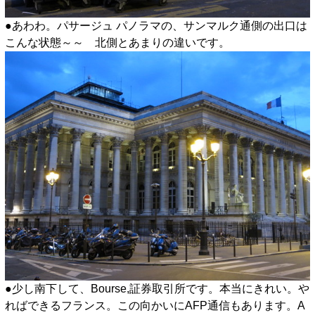
●あわわ。パサージュ パノラマの、サンマルク通側の出口は
こんな状態～～ 北側とあまりの違いです。
●少し南下して、Bourse,証券取引所です。本当にきれい。や
ればできるフランス。この向かいにAFP通信もあります。A