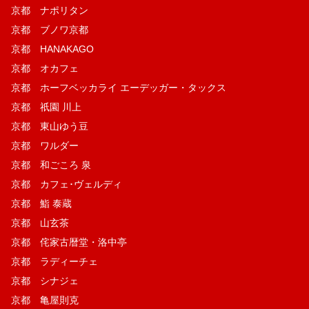
京都 ナポリタン
京都 ブノワ京都
京都 HANAKAGO
京都 オカフェ
京都 ホーフベッカライ エーデッガー・タックス
京都 祇園 川上
京都 東山ゆう豆
京都 ワルダー
京都 和ごころ 泉
京都 カフェ･ヴェルディ
京都 鮨 泰蔵
京都 山玄茶
京都 侘家古暦堂・洛中亭
京都 ラディーチェ
京都 シナジェ
京都 亀屋則克