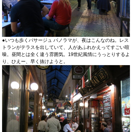
●いつも歩くパサージュ パノラマが、夜はこんなのね。レス
トランがテラスを出していて、人があふれかえってすごい喧
噪。昼間とは全く違う雰囲気。19世紀風情にうっとりするよ
り、ひえー、早く抜けようと。