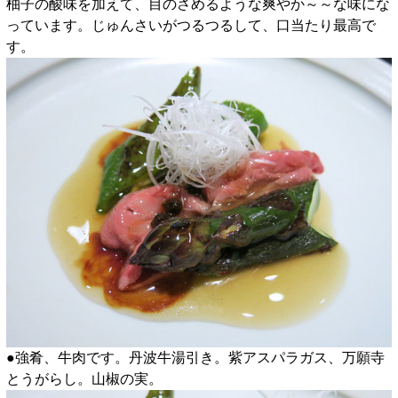
柚子の酸味を加えて、目のさめるような爽やか～～な味にな
っています。じゅんさいがつるつるして、口当たり最高で
す。
●強肴、牛肉です。丹波牛湯引き。紫アスパラガス、万願寺
とうがらし。山椒の実。