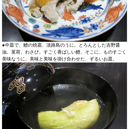
●中皿で、鱧の焼霜、淡路島のうに。とろんとした吉野醤
油。茗荷、わさび。すごく香ばしい鱧、そこに、ものすごく
美味なうに。美味と美味を掛け合わせた、ずるいお皿。