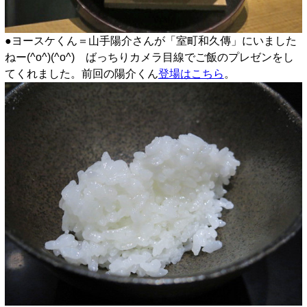
●ヨースケくん＝山手陽介さんが「室町和久傳」にいました
ねー(^o^)(^o^) ばっちりカメラ目線でご飯のプレゼンをし
てくれました。前回の陽介くん
登場はこちら
。