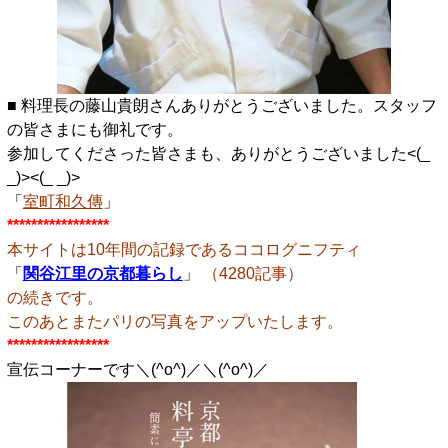
■ 料理長の藤山貴朗さんありがとうございました。スタッフ
の皆さまにも御礼です。
参加してくださった皆さまも、ありがとうございました<(_
_)><(_ _)>
「
室町和久傳
」
*****************
本サイトは10年間の記録であるココログニフティ
「
関谷江里の京都暮らし
」
（4280記事）
の続きです。
このあとまたパリの写真をアップいたします。
*****************
宣伝コーナーです＼(^o^)／＼(^o^)／