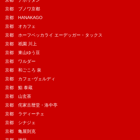
京都 ナポリタン
京都 ブノワ京都
京都 HANAKAGO
京都 オカフェ
京都 ホーフベッカライ エーデッガー・タックス
京都 祇園 川上
京都 東山ゆう豆
京都 ワルダー
京都 和ごころ 泉
京都 カフェ･ヴェルディ
京都 鮨 泰蔵
京都 山玄茶
京都 侘家古暦堂・洛中亭
京都 ラディーチェ
京都 シナジェ
京都 亀屋則克