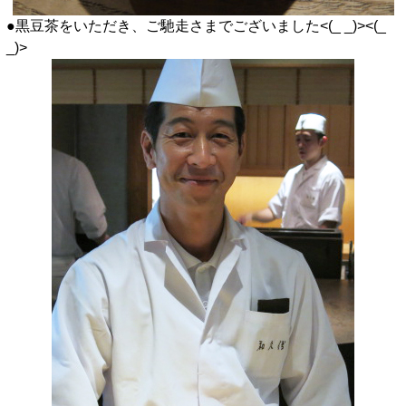
●黒豆茶をいただき、ご馳走さまでございました<(_ _)><(_
_)>