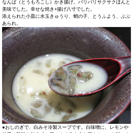
なんば（とうもろこし）かき揚げ。バリバリサクサクほんと
美味でした。幸せな焼き+揚げ八寸でした。
添えられた小皿に水玉きゅうり、蛸の子、とうふよう、ぶぶ
あられ。
●おしのぎで、白みそ冷製スープです。白味噌に、レモンや