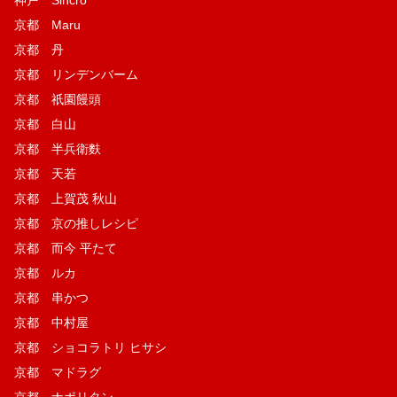
神戸 Sincro
京都 Maru
京都 丹
京都 リンデンバーム
京都 祇園饅頭
京都 白山
京都 半兵衛麩
京都 天若
京都 上賀茂 秋山
京都 京の推しレシピ
京都 而今 平たて
京都 ルカ
京都 串かつ
京都 中村屋
京都 ショコラトリ ヒサシ
京都 マドラグ