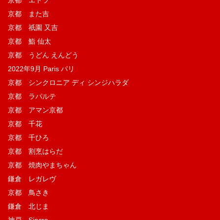
京都 エトラ
京都 また吉
京都 祇園 又吉
京都 鮨 仙太
京都 うどん えんどう
2022年9月 Paris パリ
京都 シンクロニア ディ シンジハラダ
京都 ラパルテ
京都 アマン京都
京都 千花
京都 千ひろ
京都 割烹はらだ
京都 焼肉やまちゃん
鎌倉 レガレヴ
京都 鳥さき
鎌倉 北じま