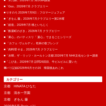
■「木乃婦」2026年7月 JEUGIA講座
■「Guu」2026年7月 クラブエリー
■ りすのろ 2026年7月9日：フロマージュフェア
■「ぎをん 藤」2026年7月クラブエリー第2木曜
■「総造」2026年7月 桃といちじく
■「麩屋町のざき」2026年7月 クラブエリー
■「果心」のパティスリ「 菓​心」でまるごとシリーズ
■ 「カフェ･ヴェルディ」乾杯の歌ブレンド
■「肉料理 やま」2026年7月 クラブエリー
■「水暉」ザ・リッツ・カールトン京都 2026年7月 NHK文化センター講座
■「こぴゑ」2026年7月 訪問26回目、牛ピルピルに驚いた
🟦パリ記録2026年6月その16 帰国後あれこれ
カテゴリー
京都 HINATA ひなた
京都 清水一芳園
京都 ぎをん 藤