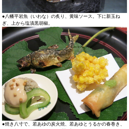
●八幡平岩魚（いわな）の炙り、黄味ソース。下に新玉ね
ぎ、上から塩漬黒胡椒。
●焼き八寸で、若あゆの炭火焼、若あゆとうるかの春巻き、