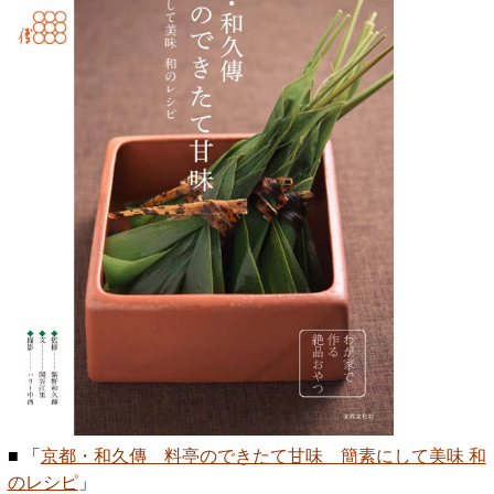
■
「
京都・和久傳 料亭のできたて甘味 簡素にして美味 和
のレシピ
」