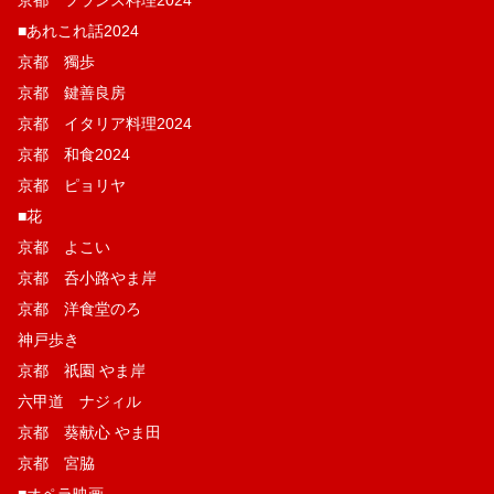
京都 フランス料理2024
■あれこれ話2024
京都 獨歩
京都 鍵善良房
京都 イタリア料理2024
京都 和食2024
京都 ピョリヤ
■花
京都 よこい
京都 呑小路やま岸
京都 洋食堂のろ
神戸歩き
京都 祇園 やま岸
六甲道 ナジィル
京都 葵献心 やま田
京都 宮脇