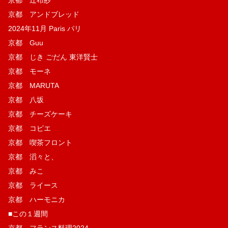
京都 辻布紗
京都 アンドブレッド
2024年11月 Paris パリ
京都 Guu
京都 じき ごだん 東洋賢士
京都 モーネ
京都 MARUTA
京都 八坂
京都 チーズケーキ
京都 コピエ
京都 喫茶フロント
京都 滔々と、
京都 みこ
京都 ライース
京都 ハーモニカ
■この１週間