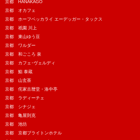
京都 HANAKAGO
京都 オカフェ
京都 ホーフベッカライ エーデッガー・タックス
京都 祇園 川上
京都 東山ゆう豆
京都 ワルダー
京都 和ごころ 泉
京都 カフェ･ヴェルディ
京都 鮨 泰蔵
京都 山玄茶
京都 侘家古暦堂・洛中亭
京都 ラディーチェ
京都 シナジェ
京都 亀屋則克
京都 池坊
京都 京都ブライトンホテル