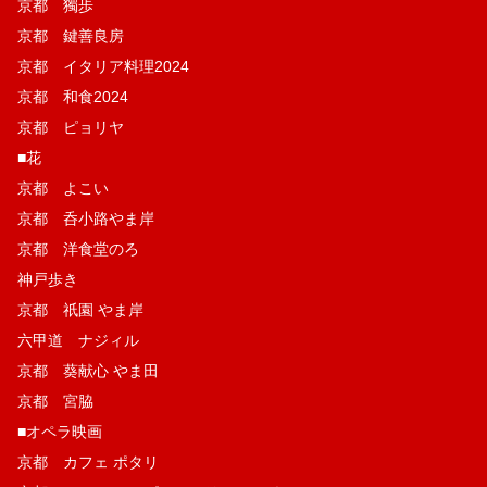
京都 獨歩
京都 鍵善良房
京都 イタリア料理2024
京都 和食2024
京都 ピョリヤ
■花
京都 よこい
京都 呑小路やま岸
京都 洋食堂のろ
神戸歩き
京都 祇園 やま岸
六甲道 ナジィル
京都 葵献心 やま田
京都 宮脇
■オペラ映画
京都 カフェ ポタリ