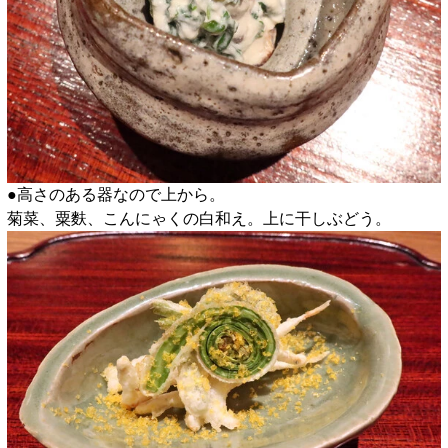
●高さのある器なので上から。
菊菜、粟麩、こんにゃくの白和え。上に干しぶどう。