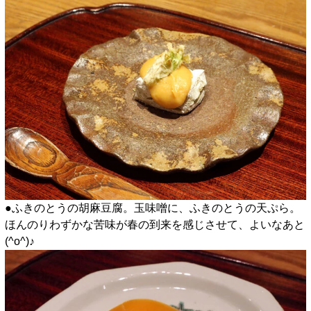
●ふきのとうの胡麻豆腐。玉味噌に、ふきのとうの天ぷら。
ほんのりわずかな苦味が春の到来を感じさせて、よいなあと
(^o^)♪