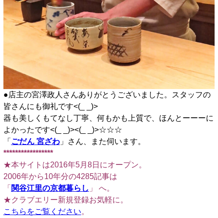
●店主の宮澤政人さんありがとうございました。スタッフの
皆さんにも御礼です<(_ _)>
器も美しくもてなし丁寧、何もかも上質で、ほんとーーーに
よかったです<(_ _)><(_ _)>☆☆☆
「
ごだん 宮ざわ
」さん、また伺います。
*****************
★本サイトは2016年5月8日にオープン。
2006年から10年分の4285記事は
「
関谷江里の京都暮らし
」 へ。
★クラブエリー新規登録お気軽に。
こちらをご覧ください
。