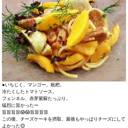
●いちじく、マンゴー、枇杷。
冷たくしたトマトソース。
フェンネル、赤芽紫蘇たっぷり。
猛烈に旨かったー
旨旨旨旨😱😱旨旨旨旨
この後、チーズケーキを摂取、最後もやっぱりチーズにして
よかった😊