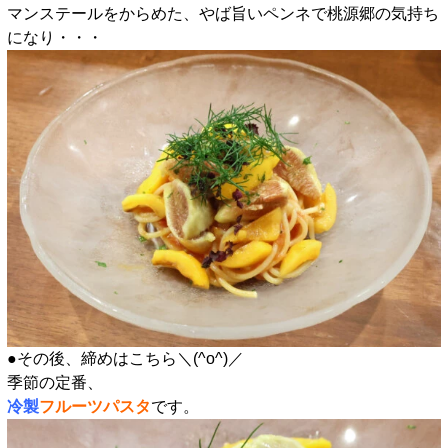
マンステールをからめた、やば旨いペンネで桃源郷の気持ち
になり・・・
●その後、締めはこちら＼(^o^)／
季節の定番、
冷製
フルーツパスタ
です。