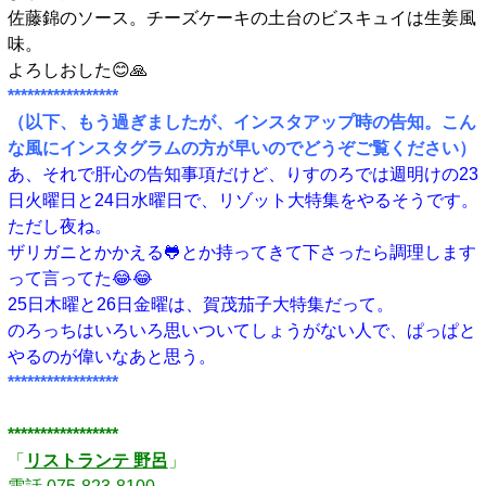
佐藤錦のソース。チーズケーキの土台のビスキュイは生姜風
味。
よろしおした😊🙏
*****************
（以下、もう過ぎましたが、インスタアップ時の告知。こん
な風にインスタグラムの方が早いのでどうぞご覧ください）
あ、それで肝心の告知事項だけど、りすのろでは週明けの23
日火曜日と24日水曜日で、リゾット大特集をやるそうです。
ただし夜ね。
ザリガニとかかえる🐸とか持ってきて下さったら調理します
って言ってた😂😂
25日木曜と26日金曜は、賀茂茄子大特集だって。
のろっちはいろいろ思いついてしょうがない人で、ぱっぱと
やるのが偉いなあと思う。
*****************
□
*****************
「
リストランテ 野呂
」