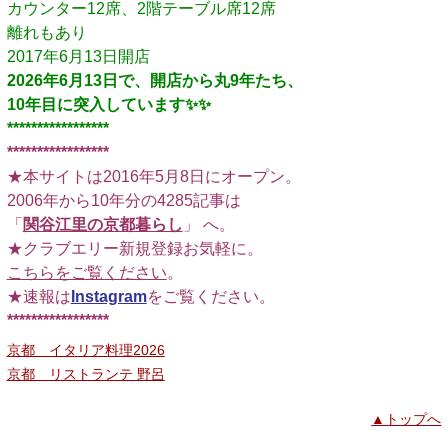
カウンター12席、2階テーブル席12席
離れもあり
2017年6月13日開店
2026年6月13日で、開店から丸9年たち、
10年目に突入しています✨️✨️
*****************
□
*****************
★本サイトは2016年5月8日にオープン。
2006年から10年分の4285記事は
「
関谷江里の京都暮らし
」 へ。
★クラブエリー新規登録お気軽に。
こちらをご覧ください
。
★速報は
Instagram
をご覧ください。
*****************
京都 イタリア料理2026
京都 リストランテ 野呂
▲トップへ