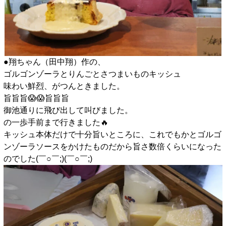
●翔ちゃん（田中翔）作の、
ゴルゴンゾーラとりんごとさつまいものキッシュ
味わい鮮烈、がつんときました。
旨旨旨😱😱旨旨旨
御池通りに飛び出して叫びました。
の一歩手前まで行きました🔥
キッシュ本体だけで十分旨いところに、これでもかとゴルゴ
ンゾーラソースをかけたものだから旨さ数倍くらいになった
のでした(￣○￣;)(￣○￣;)