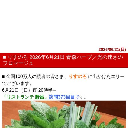
2026/06/21(日)
■ りすのろ 2026年6月21日 青森ハーブ／光の速さの
フロマージュ
■ 全国100万人の読者の皆さま、
りすのろ
に出かけたエリー
でございます。
6月21日（日）夜 20時半～
「
リストランテ 野呂
」
訪問373回目
で
す。