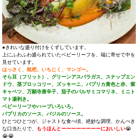
●きれいな盛り付けをくずしています。
上にふわふわ盛られていたベビーリーフを、端に寄せて中を
見せています。
はっさく、枇杷、いちじく、マンゴー。
そら豆（フリット）、グリーンアスパラガス、スナップエン
ドウ、茎ブロッコリー、ズッキーニ、パプリカ黄色と赤、紫
キャベツ、万願寺唐辛子、茄子のバルサミコマリネ、ミニト
マト湯剥き。
ベビーリーフやハーブいろいろ。
パプリカのソース、バジルのソース。
ひとつひとつが、ジャストな食べ頃、絶妙な調理、かんぺき
な口当たりで、
もうほんとーーーーーーーーにおいしい
😭
😭😭