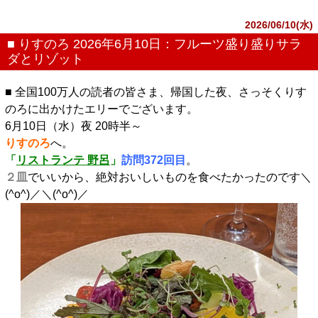
2026/06/10(水)
■ りすのろ 2026年6月10日：フルーツ盛り盛りサラ
ダとリゾット
■ 全国100万人の読者の皆さま、帰国した夜、さっそくりす
のろに出かけたエリーでございます。
6月10日（水）夜 20時半～
りすのろ
へ。
「
リストランテ 野呂
」
訪問372回目
。
２皿
でいいから、絶対おいしいものを食べたかったのです＼
(^o^)／＼(^o^)／