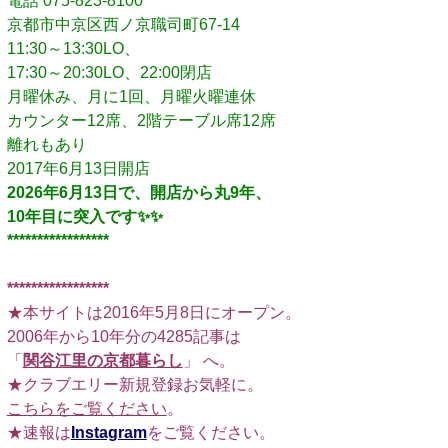
電話 075-823-8100
京都市中京区西ノ京職司町67-14
11:30～13:30LO、
17:30～20:30LO、22:00閉店
月曜休み、月に1回、月曜火曜連休
カウンター12席、2階テーブル席12席
離れもあり
2017年6月13日開店
2026年6月13日で、開店から丸9年、
10年目に突入です✨️✨️
*****************
□
*****************
★本サイトは2016年5月8日にオープン。
2006年から10年分の4285記事は
「
関谷江里の京都暮らし
」 へ。
★クラブエリー新規登録お気軽に。
こちらをご覧ください
。
★速報は
Instagram
をご覧ください。