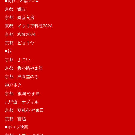
■あれこれ話2024
京都 獨歩
京都 鍵善良房
京都 イタリア料理2024
京都 和食2024
京都 ピョリヤ
■花
京都 よこい
京都 呑小路やま岸
京都 洋食堂のろ
神戸歩き
京都 祇園 やま岸
六甲道 ナジィル
京都 葵献心 やま田
京都 宮脇
■オペラ映画