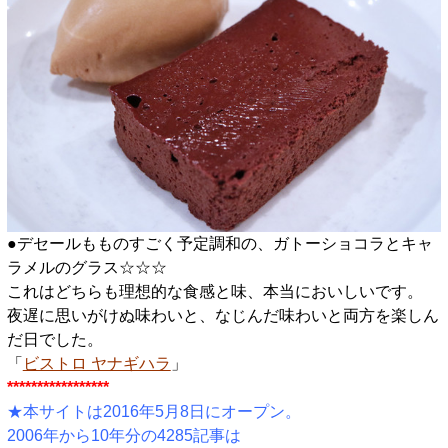
●デセールもものすごく予定調和の、ガトーショコラとキャ
ラメルのグラス☆☆☆
これはどちらも理想的な食感と味、本当においしいです。
夜遅に思いがけぬ味わいと、なじんだ味わいと両方を楽しん
だ日でした。
「
ビストロ ヤナギハラ
」
*****************
★本サイトは2016年5月8日にオープン。
2006年から10年分の4285記事は