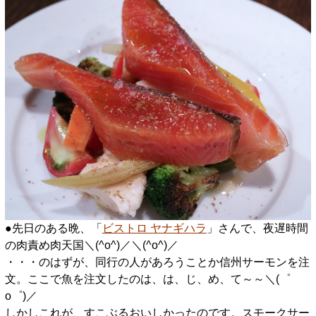
●先日のある晩、「
ビストロ ヤナギハラ
」さんで、夜遅時間
の肉責め肉天国＼(^o^)／＼(^o^)／
・・・のはずが、同行の人があろうことか信州サーモンを注
文。ここで魚を注文したのは、は、じ、め、て～～＼(゜
o゜)／
しかしこれが、すこぶるおいしかったのです。スモークサー