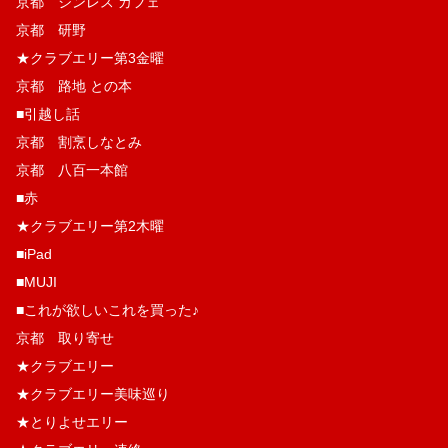
京都 シンレス カフェ
京都 研野
★クラブエリー第3金曜
京都 路地 との本
■引越し話
京都 割烹しなとみ
京都 八百一本館
■赤
★クラブエリー第2木曜
■iPad
■MUJI
■これが欲しいこれを買った♪
京都 取り寄せ
★クラブエリー
★クラブエリー美味巡り
★とりよせエリー