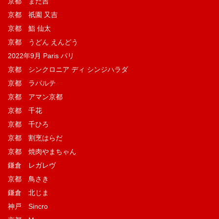
京都 また吉
京都 祇園 又吉
京都 鮨 仙太
京都 うどん えんどう
2022年9月 Paris パリ
京都 シンクロニア ディ シンジハラダ
京都 ラパルテ
京都 アマン京都
京都 千花
京都 千ひろ
京都 割烹はらだ
京都 焼肉やまちゃん
鎌倉 レガレヴ
京都 鳥さき
鎌倉 北じま
神戸 Sincro