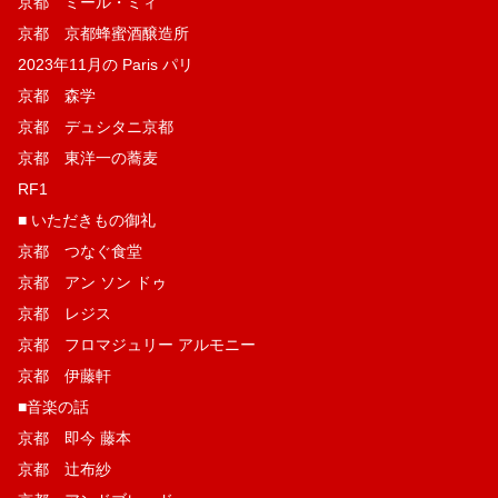
京都 ミール・ミィ
京都 京都蜂蜜酒醸造所
2023年11月の Paris パリ
京都 森学
京都 デュシタニ京都
京都 東洋一の蕎麦
RF1
■ いただきもの御礼
京都 つなぐ食堂
京都 アン ソン ドゥ
京都 レジス
京都 フロマジュリー アルモニー
京都 伊藤軒
■音楽の話
京都 即今 藤本
京都 辻布紗