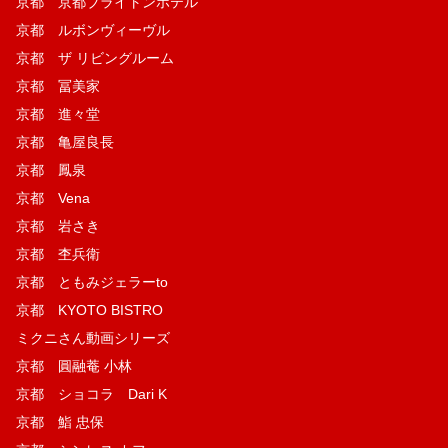
京都 京都ブライトンホテル
京都 ルボンヴィーヴル
京都 ザ リビングルーム
京都 冨美家
京都 進々堂
京都 亀屋良長
京都 鳳泉
京都 Vena
京都 岩さき
京都 杢兵衛
京都 ともみジェラーto
京都 KYOTO BISTRO
ミクニさん動画シリーズ
京都 圓融菴 小林
京都 ショコラ Dari K
京都 鮨 忠保