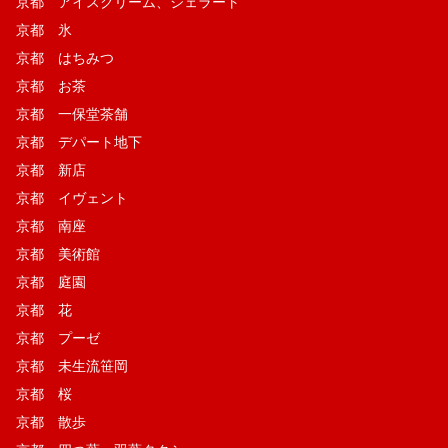
京都 アイスクリーム、ジェラート
京都 氷
京都 はちみつ
京都 お茶
京都 一保堂茶舗
京都 デパート地下
京都 新店
京都 イヴェント
京都 南座
京都 美術館
京都 庭園
京都 花
京都 プーゼ
京都 未生流笹岡
京都 桜
京都 散歩