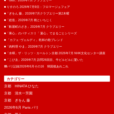
■「Guu」2026年7月 クラブエリー
■ りすのろ 2026年7月9日：フロマージュフェア
■「ぎをん 藤」2026年7月クラブエリー第2木曜
■「総造」2026年7月 桃といちじく
■「麩屋町のざき」2026年7月 クラブエリー
■「果心」のパティスリ「 菓​心」でまるごとシリーズ
■ 「カフェ･ヴェルディ」乾杯の歌ブレンド
■「肉料理 やま」2026年7月 クラブエリー
■「水暉」ザ・リッツ・カールトン京都 2026年7月 NHK文化センター講座
■「こぴゑ」2026年7月 訪問26回目、牛ピルピルに驚いた
🟦パリ記録2026年6月その16 帰国後あれこれ
カテゴリー
京都 HINATA ひなた
京都 清水一芳園
京都 ぎをん 藤
2026年6月 Paris パリ