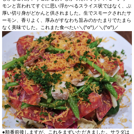
モンと言われてすぐに思い浮かべるスライス状ではなく、ぶ
厚い切り身がどかんと供されました。生でスモークされたサ
ーモン、香りよく、厚みがすなわち旨みのかたまりでたまら
なく美味でした。これまた食べたい＼(^o^)／＼(^o^)／
●順番前後しますが、これをまずいただきました。サラダは