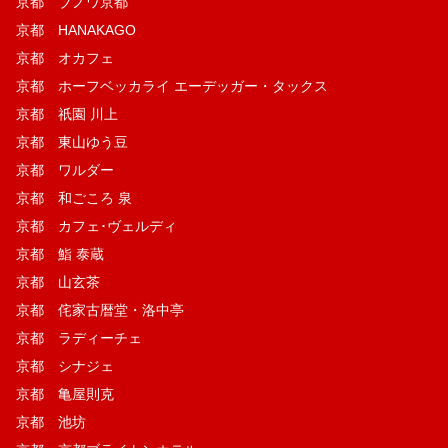
京都 ブノワ京都
京都 HANAKAGO
京都 オカフェ
京都 ホーフベッカライ エーデッガー・タックス
京都 祇園 川上
京都 東山ゆう豆
京都 ワルダー
京都 和ごころ 泉
京都 カフェ･ヴェルディ
京都 鮨 泰蔵
京都 山玄茶
京都 侘家古暦堂・洛中亭
京都 ラディーチェ
京都 シナジェ
京都 亀屋則克
京都 池坊