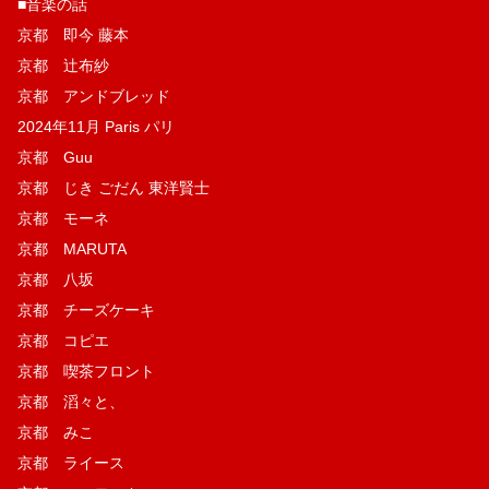
■音楽の話
京都 即今 藤本
京都 辻布紗
京都 アンドブレッド
2024年11月 Paris パリ
京都 Guu
京都 じき ごだん 東洋賢士
京都 モーネ
京都 MARUTA
京都 八坂
京都 チーズケーキ
京都 コピエ
京都 喫茶フロント
京都 滔々と、
京都 みこ
京都 ライース