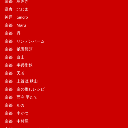
京都 鳥さき
鎌倉 北じま
神戸 Sincro
京都 Maru
京都 丹
京都 リンデンバーム
京都 祇園饅頭
京都 白山
京都 半兵衛麩
京都 天若
京都 上賀茂 秋山
京都 京の推しレシピ
京都 而今 平たて
京都 ルカ
京都 串かつ
京都 中村屋