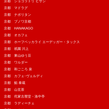
京都 ショコラトリ ヒサシ
京都 マドラグ
京都 ナポリタン
京都 ブノワ京都
京都 HANAKAGO
京都 オカフェ
京都 ホーフベッカライ エーデッガー・タックス
京都 祇園 川上
京都 東山ゆう豆
京都 ワルダー
京都 和ごころ 泉
京都 カフェ･ヴェルディ
京都 鮨 泰蔵
京都 山玄茶
京都 侘家古暦堂・洛中亭
京都 ラディーチェ