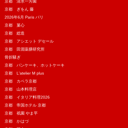
京都 清水一芳園
京都 ぎをん 藤
2026年6月 Paris パリ
京都 菓​心
京都 総造
京都 アシエット デセール
京都 田淵薬膳研究所
骨折騒ぎ
京都 パンケーキ、ホットケーキ
京都 L'atelier M plus
京都 カペラ京都
京都 山本料理店
京都 イタリア料理2026
京都 帝国ホテル 京都
京都 祇園 やま平
京都 かはづ