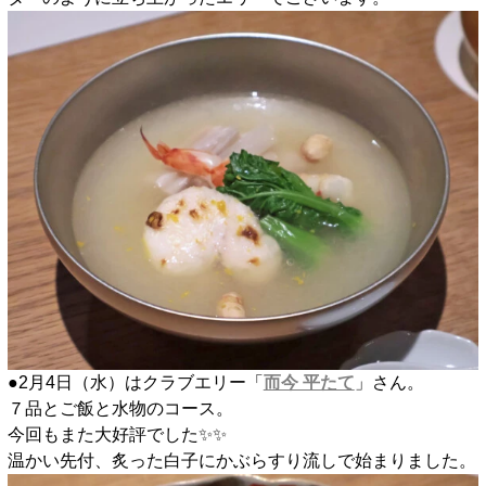
●2月4日（水）はクラブエリー「
而今 平たて
」さん。
７品とご飯と水物のコース。
今回もまた大好評でした✨️✨️
温かい先付、炙った白子にかぶらすり流しで始まりました。