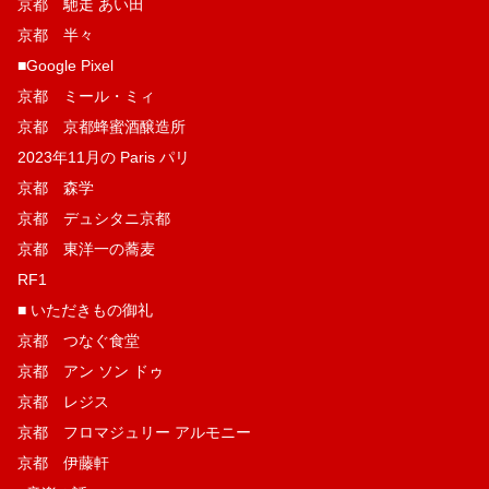
京都 馳走 あい田
京都 半々
■Google Pixel
京都 ミール・ミィ
京都 京都蜂蜜酒醸造所
2023年11月の Paris パリ
京都 森学
京都 デュシタニ京都
京都 東洋一の蕎麦
RF1
■ いただきもの御礼
京都 つなぐ食堂
京都 アン ソン ドゥ
京都 レジス
京都 フロマジュリー アルモニー
京都 伊藤軒