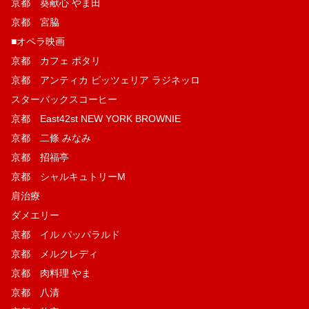
京都 葵献心 やま田
京都 宮脇
■オペラ映画
京都 カフェ ポタリ
京都 アンティカ ピッツェリア ラジネッロ
スターバックスコーヒー
京都 East42st NEW YORK BROWNIE
京都 二條 みなみ
京都 招福亭
京都 シャルキュトリーM
肩治療
ダメエリー
京都 イル パッパラルド
京都 メルクレディ
京都 肉料理 やま
京都 八清