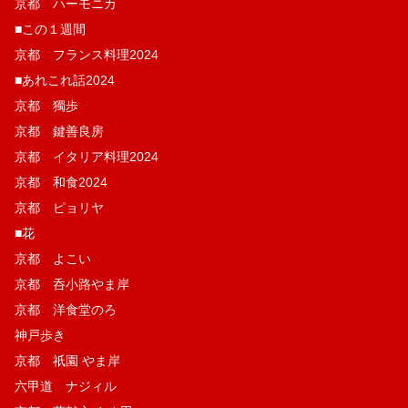
京都 ハーモニカ
■この１週間
京都 フランス料理2024
■あれこれ話2024
京都 獨歩
京都 鍵善良房
京都 イタリア料理2024
京都 和食2024
京都 ピョリヤ
■花
京都 よこい
京都 呑小路やま岸
京都 洋食堂のろ
神戸歩き
京都 祇園 やま岸
六甲道 ナジィル