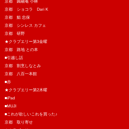
京都 圓融菴 小林
京都 ショコラ Dari K
京都 鮨 忠保
京都 シンレス カフェ
京都 研野
★クラブエリー第3金曜
京都 路地 との本
■引越し話
京都 割烹しなとみ
京都 八百一本館
■赤
★クラブエリー第2木曜
■iPad
■MUJI
■これが欲しいこれを買った♪
京都 取り寄せ