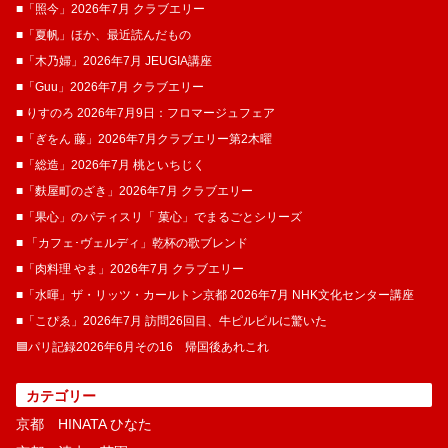
■「照今」2026年7月 クラブエリー
■「夏帆」ほか、最近読んだもの
■「木乃婦」2026年7月 JEUGIA講座
■「Guu」2026年7月 クラブエリー
■ りすのろ 2026年7月9日：フロマージュフェア
■「ぎをん 藤」2026年7月クラブエリー第2木曜
■「総造」2026年7月 桃といちじく
■「麩屋町のざき」2026年7月 クラブエリー
■「果心」のパティスリ「 菓​心」でまるごとシリーズ
■ 「カフェ･ヴェルディ」乾杯の歌ブレンド
■「肉料理 やま」2026年7月 クラブエリー
■「水暉」ザ・リッツ・カールトン京都 2026年7月 NHK文化センター講座
■「こぴゑ」2026年7月 訪問26回目、牛ピルピルに驚いた
🟦パリ記録2026年6月その16 帰国後あれこれ
カテゴリー
京都 HINATA ひなた