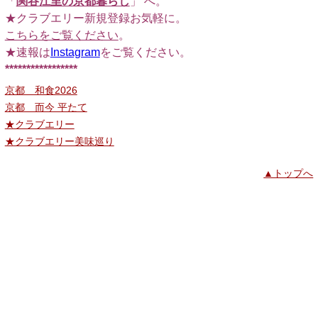
「
関谷江里の京都暮らし
」 へ。
★クラブエリー新規登録お気軽に。
こちらをご覧ください
。
★速報は
Instagram
をご覧ください。
*****************
京都 和食2026
京都 而今 平たて
★クラブエリー
★クラブエリー美味巡り
▲トップへ