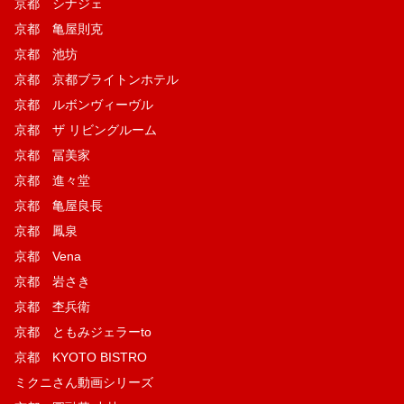
京都 シナジェ
京都 亀屋則克
京都 池坊
京都 京都ブライトンホテル
京都 ルボンヴィーヴル
京都 ザ リビングルーム
京都 冨美家
京都 進々堂
京都 亀屋良長
京都 鳳泉
京都 Vena
京都 岩さき
京都 杢兵衛
京都 ともみジェラーto
京都 KYOTO BISTRO
ミクニさん動画シリーズ