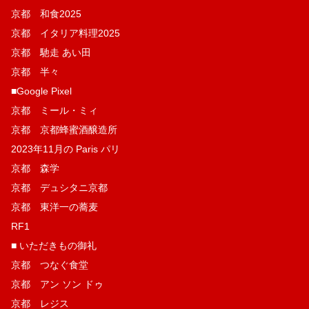
京都 和食2025
京都 イタリア料理2025
京都 馳走 あい田
京都 半々
■Google Pixel
京都 ミール・ミィ
京都 京都蜂蜜酒醸造所
2023年11月の Paris パリ
京都 森学
京都 デュシタニ京都
京都 東洋一の蕎麦
RF1
■ いただきもの御礼
京都 つなぐ食堂
京都 アン ソン ドゥ
京都 レジス