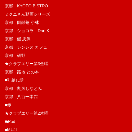
京都 KYOTO BISTRO
ミクニさん動画シリーズ
京都 圓融菴 小林
京都 ショコラ Dari K
京都 鮨 忠保
京都 シンレス カフェ
京都 研野
★クラブエリー第3金曜
京都 路地 との本
■引越し話
京都 割烹しなとみ
京都 八百一本館
■赤
★クラブエリー第2木曜
■iPad
■MUJI