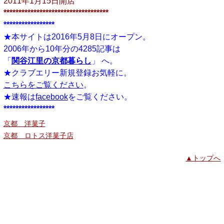
2011年1月15日開店
***********************************
*****************
★本サイトは2016年5月8日にオープン。
2006年から10年分の4285記事は
「
関谷江里の京都暮らし
」 へ。
★クラブエリー新規登録お気軽に。
こちらをご覧ください
。
★速報は
facebook
をご覧ください。
*****************
京都 洋菓子
京都 ロトス洋菓子店
▲トップへ