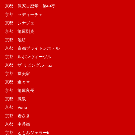
京都 侘家古暦堂・洛中亭
京都 ラディーチェ
京都 シナジェ
京都 亀屋則克
京都 池坊
京都 京都ブライトンホテル
京都 ルボンヴィーヴル
京都 ザ リビングルーム
京都 冨美家
京都 進々堂
京都 亀屋良長
京都 鳳泉
京都 Vena
京都 岩さき
京都 杢兵衛
京都 ともみジェラーto