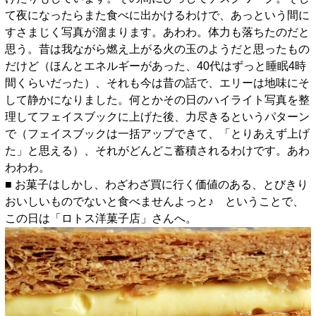
て夜になったらまた食べに出かけるわけで、あっという間に
すさまじく写真が溜まります。あわわ。体力も落ちたのだと
思う。昔は我ながら燃え上がる火の玉のようだと思ったもの
だけど（ほんとエネルギーがあった、40代はずっと睡眠4時
間くらいだった）、それも今は昔の話で、エリーは地味にそ
して静かになりました。何とかその日のハイライト写真を整
理してフェイスブックに上げた後、力尽きるというパターン
で（フェイスブックは一括アップできて、「とりあえず上げ
た」と思える）、それがどんどこ蓄積されるわけです。あわ
わわわ。
■ お菓子はしかし、わざわざ買に行く価値のある、とびきり
おいしいものでないと食べませんよっと♪ ということで、
この日は「ロトス洋菓子店」さんへ。