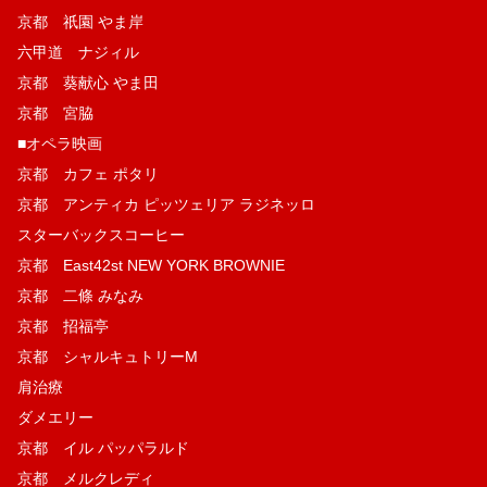
京都 祇園 やま岸
六甲道 ナジィル
京都 葵献心 やま田
京都 宮脇
■オペラ映画
京都 カフェ ポタリ
京都 アンティカ ピッツェリア ラジネッロ
スターバックスコーヒー
京都 East42st NEW YORK BROWNIE
京都 二條 みなみ
京都 招福亭
京都 シャルキュトリーM
肩治療
ダメエリー
京都 イル パッパラルド
京都 メルクレディ