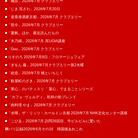
■「獨歩」2026年7月 クラブエリー
■「じき 宮ざわ」2026年7月20日
■「老香港酒家京都」2026年7月 クラブエリー
■「照今」2026年7月 クラブエリー
■「夏帆」ほか、最近読んだもの
■「木乃婦」2026年7月 JEUGIA講座
■「Guu」2026年7月 クラブエリー
■ りすのろ 2026年7月9日：フロマージュフェア
■「ぎをん 藤」2026年7月クラブエリー第2木曜
■「総造」2026年7月 桃といちじく
■「麩屋町のざき」2026年7月 クラブエリー
■「果心」のパティスリ「 菓​心」でまるごとシリーズ
■ 「カフェ･ヴェルディ」乾杯の歌ブレンド
■「肉料理 やま」2026年7月 クラブエリー
■「水暉」ザ・リッツ・カールトン京都 2026年7月 NHK文化センター講座
■「こぴゑ」2026年7月 訪問26回目、牛ピルピルに驚いた
🟦パリ記録2026年6月その16 帰国後あれこれ