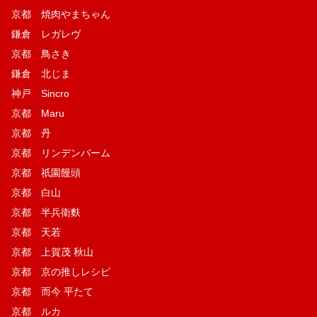
京都 焼肉やまちゃん
鎌倉 レガレヴ
京都 鳥さき
鎌倉 北じま
神戸 Sincro
京都 Maru
京都 丹
京都 リンデンバーム
京都 祇園饅頭
京都 白山
京都 半兵衛麩
京都 天若
京都 上賀茂 秋山
京都 京の推しレシピ
京都 而今 平たて
京都 ルカ