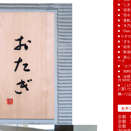
■「じき
■「老香
■「照今
■「夏
■「木乃婦
■「Gu
■ りす
■「ぎを
■「総造
■「麩屋
■「果心
ーズ
■ 「カ
■「肉料
■「水暉
月 NH
■「こぴ
に驚い
🟦パリ
カテ
京都 H
京都 
京都 
2026年