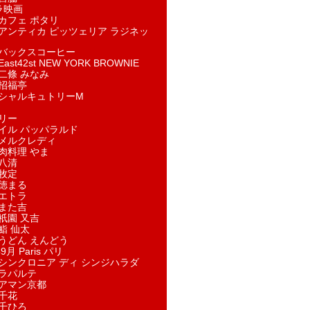
ラ映画
カフェ ポタリ
アンティカ ピッツェリア ラジネッ
バックスコーヒー
st42st NEW YORK BROWNIE
二條 みなみ
招福亭
シャルキュトリーM
リー
イル パッパラルド
メルクレディ
肉料理 やま
八清
牧定
徳まる
エトラ
また吉
祇園 又吉
鮨 仙太
うどん えんどう
9月 Paris パリ
シンクロニア ディ シンジハラダ
ラパルテ
アマン京都
千花
千ひろ