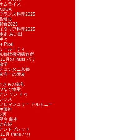
オムライス
KOGA
フランス料理2025
鳥散歩
和食2025
イタリア料理2025
馳走 あい田
半々
e Pixel
ミール・ミィ
京都蜂蜜酒醸造所
11月の Paris パリ
森学
デュシタニ京都
東洋一の蕎麦
ただきもの御礼
つなぐ食堂
アン ソン ドゥ
レジス
フロマジュリー アルモニー
伊藤軒
の話
即今 藤本
辻布紗
アンドブレッド
11月 Paris パリ
Guu