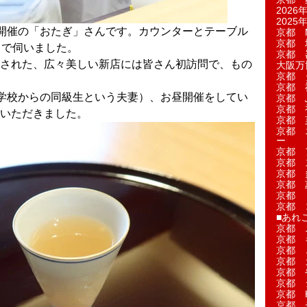
2026年
2025年
開催の「おたぎ」さんです。カウンターとテーブル
京都 M
京都 
名で伺いました。
京都 
された、広々美しい新店には皆さん初訪問で、もの
大阪万博
京都 
京都 
学校からの同級生という夫妻）、お昼開催をしてい
京都 
京都 
いただきました。
京都 菓
京都 
ー
京都 
京都 
京都 
京都 
京都 
京都 
■あれこ
京都 
京都 
京都 
京都 
京都 
京都 
京都 
京都 