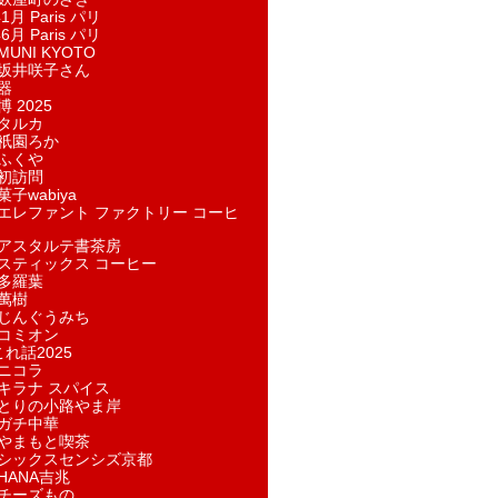
1月 Paris パリ
6月 Paris パリ
UNI KYOTO
坂井咲子さん
器
 2025
タルカ
祇園ろか
ふくや
初訪問
子wabiya
エレファント ファクトリー コーヒ
アスタルテ書茶房
スティックス コーヒー
多羅葉
萬樹
じんぐうみち
コミオン
れ話2025
ニコラ
キラナ スパイス
とりの小路やま岸
ガチ中華
やまもと喫茶
シックスセンシズ京都
HANA吉兆
チーズもの