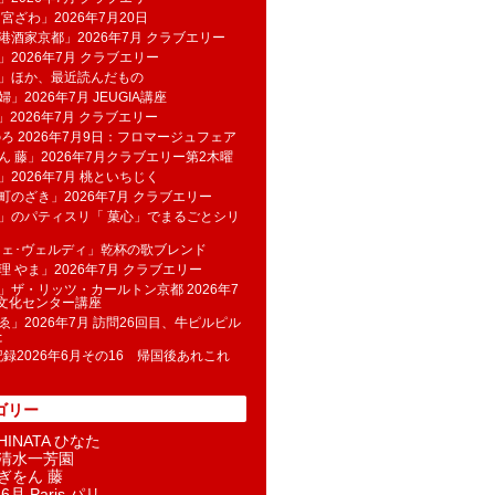
 宮ざわ」2026年7月20日
港酒家京都」2026年7月 クラブエリー
」2026年7月 クラブエリー
帆」ほか、最近読んだもの
」2026年7月 JEUGIA講座
u」2026年7月 クラブエリー
のろ 2026年7月9日：フロマージュフェア
ん 藤」2026年7月クラブエリー第2木曜
」2026年7月 桃といちじく
町のざき」2026年7月 クラブエリー
」のパティスリ「 菓​心」でまるごとシリ
フェ･ヴェルディ」乾杯の歌ブレンド
理 やま」2026年7月 クラブエリー
」ザ・リッツ・カールトン京都 2026年7
K文化センター講座
ゑ」2026年7月 訪問26回目、牛ピルピル
た
記録2026年6月その16 帰国後あれこれ
ゴリー
INATA ひなた
清水一芳園
ぎをん 藤
6月 Paris パリ