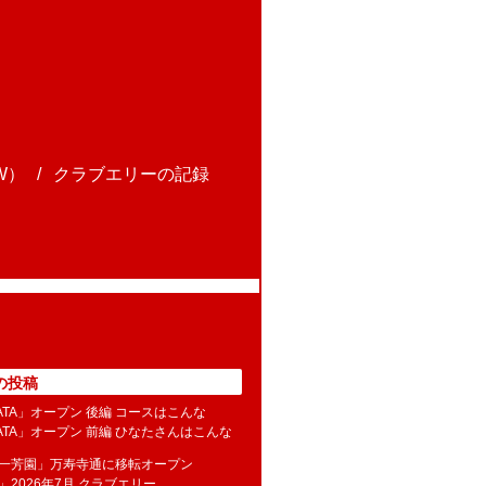
W）
クラブエリーの記録
の投稿
NATA」オープン 後編 コースはこんな
NATA」オープン 前編 ひなたさんはこんな
水一芳園」万寿寺通に移転オープン
」2026年7月 クラブエリー