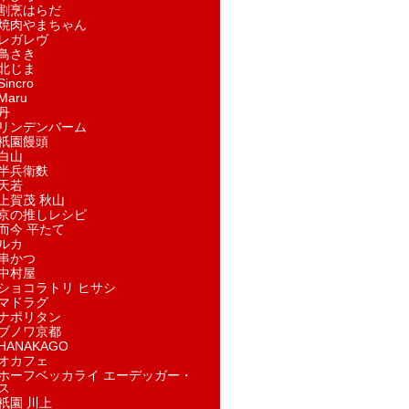
割烹はらだ
焼肉やまちゃん
レガレヴ
鳥さき
北じま
incro
aru
丹
リンデンバーム
祇園饅頭
白山
半兵衛麩
天若
上賀茂 秋山
京の推しレシピ
而今 平たて
ルカ
串かつ
中村屋
ショコラトリ ヒサシ
マドラグ
ナポリタン
ブノワ京都
ANAKAGO
オカフェ
ホーフベッカライ エーデッガー・
ス
祇園 川上