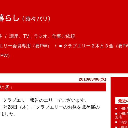
書
講座、TV、ラジオ、仕事ご依頼
ブエリー会員専用（要PW）
■ クラブエリー２木と３金（要P
PW）
2019/03/06(水)
おたぎ」
ま、クラブエリー報告のエリーでございます。
最近
木）と28日（木）、クラブエリーのお昼を鷹ケ峯の
■「HI
ました。
■「HI
お店
■「清
■「獨歩