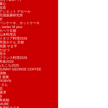
菓​心
総造
アシエット デセール
田淵薬膳研究所
ぎ
パンケーキ、ホットケーキ
telier M plus
カペラ京都
山本料理店
イタリア料理2026
帝国ホテル 京都
祇園 やま平
かはづ
照今
フランス料理2026
和食2026
あちこち2025
UNNY GEORGE COFFEE
漬物
展 個展
ROBYN
ィさん
也
廣澤
き
美術館
MUBE
麩屋町のざき