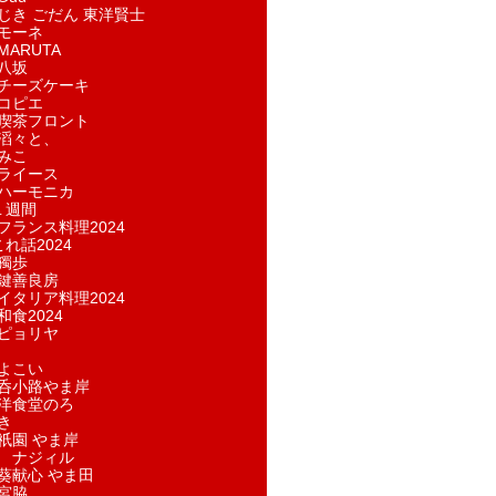
じき ごだん 東洋賢士
モーネ
ARUTA
八坂
チーズケーキ
コピエ
喫茶フロント
滔々と、
みこ
ライース
ハーモニカ
１週間
フランス料理2024
れ話2024
獨歩
鍵善良房
イタリア料理2024
和食2024
ピョリヤ
よこい
呑小路やま岸
洋食堂のろ
き
祇園 やま岸
 ナジィル
葵献心 やま田
宮脇