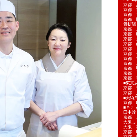
京都 
京都 
京都 
京都 
骨折騒
京都 
京都 L'a
京都 
京都 
京都 
京都 
京都 
京都 
京都 
京都 
京都 
■東京
京都 S
京都 
■美術
京都 
■キテ
田中達
京都 
大阪歩
大阪 
京都 
京都 