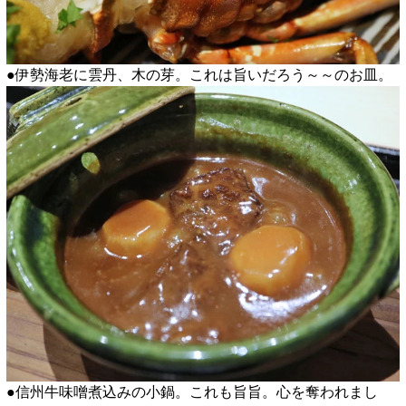
●伊勢海老に雲丹、木の芽。これは旨いだろう～～のお皿。
●信州牛味噌煮込みの小鍋。これも旨旨。心を奪われまし