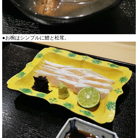
●お椀はシンプルに鱧と松茸。