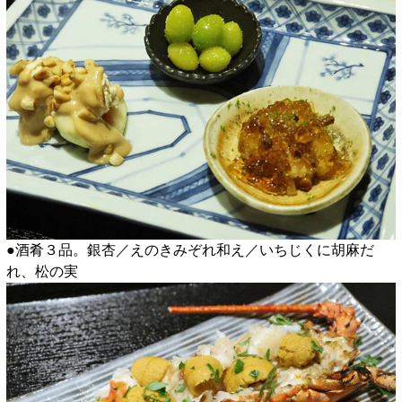
●酒肴３品。銀杏／えのきみぞれ和え／いちじくに胡麻だ
れ、松の実