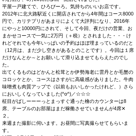
平屋一戸建てで、ひろびーろ。気持ちのいいお店です。
2012年に北大路駅近くに開店されてから4年間はコース8000
円で、カリテプリがあまりによくて大評判になり、2016年
にやっと10000円にされて、そして今回、夜だけの営業、お
まかせコースで一気に2万円（＋税）とされました・・・け
れどそれでも今年いっぱいの予約はほぼ埋まっているのだと
（12月は、まだ少し空きがあるとのことです）。今回は１席
だけなんとか～とお願いして滑り込ませてもらえたのでし
た。
出てくるものはどかんと松茸とか伊勢海老に雲丹とか毛蟹の
コロッケとか、コースはさすがに高級感がありました。牛肉
味噌煮も肉質アップで（以前もおいしかったけれど、）さら
においしくなっていました(^o^)／☆☆☆
柾目がばしーーーっとまっすぐ通った檜のカウンターは8
席、テーブルのお部屋はまだ稼働させていませんが4席✕
２。
来週また撮影に伺います。お昼間に写真撮らせてもらいま
す。