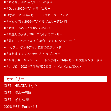
■「木乃婦」2026年7月 JEUGIA講座
■「Guu」2026年7月 クラブエリー
■ りすのろ 2026年7月9日：フロマージュフェア
■「ぎをん 藤」2026年7月クラブエリー第2木曜
■「総造」2026年7月 桃といちじく
■「麩屋町のざき」2026年7月 クラブエリー
■「果心」のパティスリ「 菓​心」でまるごとシリーズ
■ 「カフェ･ヴェルディ」乾杯の歌ブレンド
■「肉料理 やま」2026年7月 クラブエリー
■「水暉」ザ・リッツ・カールトン京都 2026年7月 NHK文化センター講座
■「こぴゑ」2026年7月 訪問26回目、牛ピルピルに驚いた
カテゴリー
京都 HINATA ひなた
京都 清水一芳園
京都 ぎをん 藤
2026年6月 Paris パリ