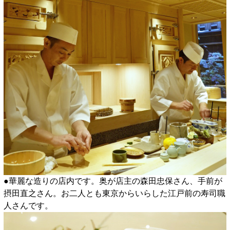
●華麗な造りの店内です。奥が店主の森田忠保さん、手前が
摂田直之さん。お二人とも東京からいらした江戸前の寿司職
人さんです。