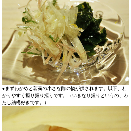
●まずわかめと茗荷の小さな酢の物が供されます。以下、わ
かりやすく握り握り握りです。（いきなり握りというの、わ
たし結構好きです。）