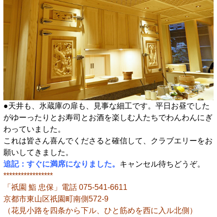
●天井も、氷蔵庫の扉も、見事な細工です。平日お昼でした
がゆーったりとお寿司とお酒を楽しむ人たちでわんわんにぎ
わっていました。
これは皆さん喜んでくださると確信して、クラブエリーをお
願いしてきました。
追記：すぐに満席になりました。
キャンセル待ちどうぞ。
*****************
「祇園 鮨 忠保」電話 075-541-6611
京都市東山区祇園町南側572-9
（花見小路を四条から下ル、ひと筋めを西に入ル北側）