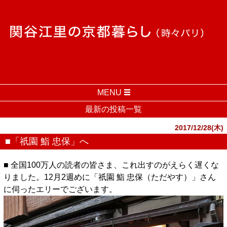
MENU
最新の投稿一覧
2017/12/28(木)
■「祇園 鮨 忠保」へ
■ 全国100万人の読者の皆さま、これ出すのがえらく遅くな
りました。12月2週めに「祇園 鮨 忠保（ただやす）」さん
に伺ったエリーでございます。