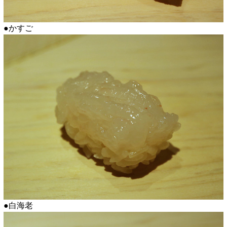
●かすご
●白海老