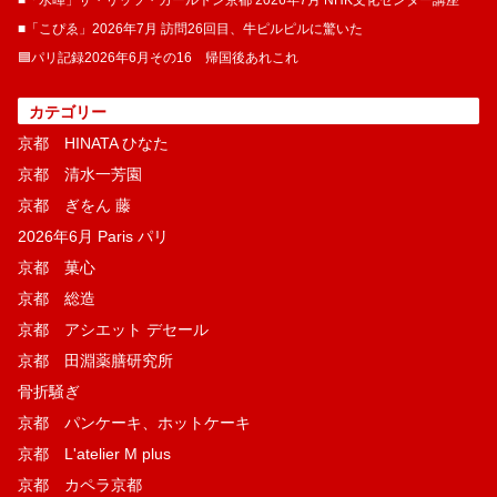
■「水暉」ザ・リッツ・カールトン京都 2026年7月 NHK文化センター講座
■「こぴゑ」2026年7月 訪問26回目、牛ピルピルに驚いた
🟦パリ記録2026年6月その16 帰国後あれこれ
カテゴリー
京都 HINATA ひなた
京都 清水一芳園
京都 ぎをん 藤
2026年6月 Paris パリ
京都 菓​心
京都 総造
京都 アシエット デセール
京都 田淵薬膳研究所
骨折騒ぎ
京都 パンケーキ、ホットケーキ
京都 L'atelier M plus
京都 カペラ京都