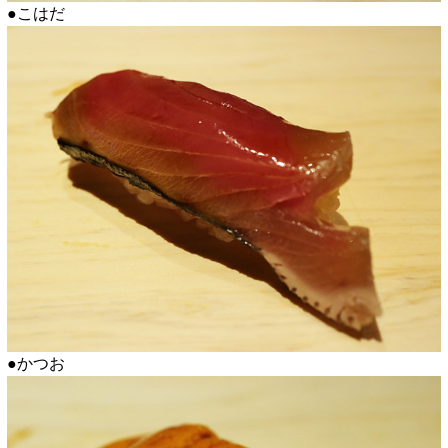
●こはだ
●かつお