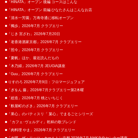
■「HINATA」オープン 後編 コースはこんな
■「HINATA」オープン 前編 ひなたさんはこんなお店
■「清水一芳園」万寿寺通に移転オープン
■「獨歩」2026年7月 クラブエリー
■「じき 宮ざわ」2026年7月20日
■「老香港酒家京都」2026年7月 クラブエリー
■「照今」2026年7月 クラブエリー
■「夏帆」ほか、最近読んだもの
■「木乃婦」2026年7月 JEUGIA講座
■「Guu」2026年7月 クラブエリー
■ りすのろ 2026年7月9日：フロマージュフェア
■「ぎをん 藤」2026年7月クラブエリー第2木曜
■「総造」2026年7月 桃といちじく
■「麩屋町のざき」2026年7月 クラブエリー
■「果心」のパティスリ「 菓​心」でまるごとシリーズ
■ 「カフェ･ヴェルディ」乾杯の歌ブレンド
■「肉料理 やま」2026年7月 クラブエリー