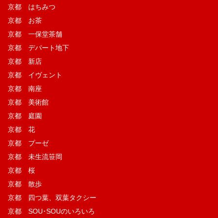
京都 はちみつ
京都 お茶
京都 一保堂茶舗
京都 デパート地下
京都 新店
京都 イヴェント
京都 南座
京都 美術館
京都 庭園
京都 花
京都 プーゼ
京都 未生流笹岡
京都 桜
京都 散歩
京都 四つ葉、双葉タクシー
京都 SOU･SOUのいろいろ