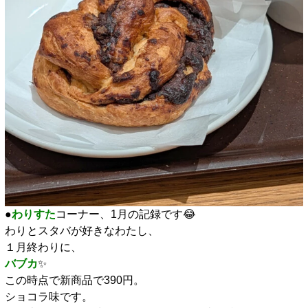
●
わりすた
コーナー、1月の記録です😂
わりとスタバが好きなわたし、
１月終わりに、
バブカ
✨️
この時点で新商品で390円。
ショコラ味です。