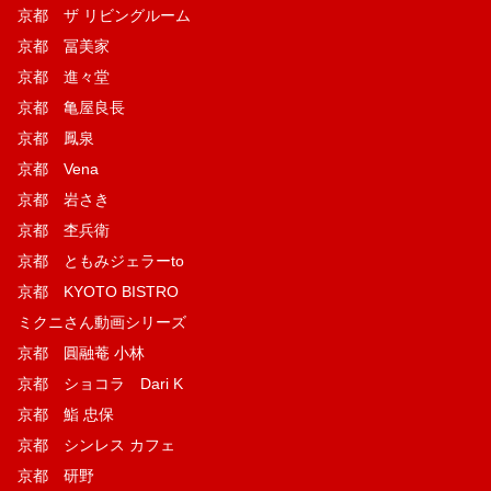
京都 ザ リビングルーム
京都 冨美家
京都 進々堂
京都 亀屋良長
京都 鳳泉
京都 Vena
京都 岩さき
京都 杢兵衛
京都 ともみジェラーto
京都 KYOTO BISTRO
ミクニさん動画シリーズ
京都 圓融菴 小林
京都 ショコラ Dari K
京都 鮨 忠保
京都 シンレス カフェ
京都 研野