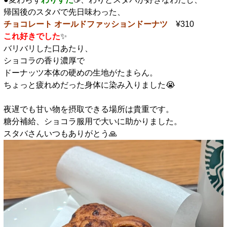
帰国後のスタバで先日味わった、
チョコレート オールドファッションドーナツ
¥310
これ好きでした
✨️
バリバリした口あたり、
ショコラの香り濃厚で
ドーナッツ本体の硬めの生地がたまらん。
ちょっと疲れめだった身体に染み入りました😭
□
夜遅でも甘い物を摂取できる場所は貴重です。
糖分補給、ショコラ服用で大いに助かりました。
スタバさんいつもありがとう🙏