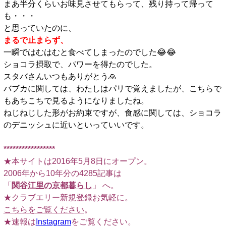
まあ半分くらいお味見させてもらって、残り持って帰って
も・・・
と思っていたのに、
まるで止まらず、
一瞬ではむはむと食べてしまったのでした😂😂
ショコラ摂取で、パワーを得たのでした。
スタバさんいつもありがとう🙏
バブカに関しては、わたしはパリで覚えましたが、こちらで
もあちこちで見るようになりましたね。
ねじねじした形がお約束ですが、食感に関しては、ショコラ
のデニッシュに近いといっていいです。
□
*****************
★本サイトは2016年5月8日にオープン。
2006年から10年分の4285記事は
「
関谷江里の京都暮らし
」 へ。
★クラブエリー新規登録お気軽に。
こちらをご覧ください
。
★速報は
Instagram
をご覧ください。