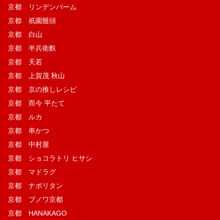
京都 リンデンバーム
京都 祇園饅頭
京都 白山
京都 半兵衛麩
京都 天若
京都 上賀茂 秋山
京都 京の推しレシピ
京都 而今 平たて
京都 ルカ
京都 串かつ
京都 中村屋
京都 ショコラトリ ヒサシ
京都 マドラグ
京都 ナポリタン
京都 ブノワ京都
京都 HANAKAGO