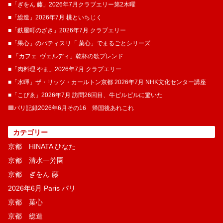
■「ぎをん 藤」2026年7月クラブエリー第2木曜
■「総造」2026年7月 桃といちじく
■「麩屋町のざき」2026年7月 クラブエリー
■「果心」のパティスリ「 菓​心」でまるごとシリーズ
■ 「カフェ･ヴェルディ」乾杯の歌ブレンド
■「肉料理 やま」2026年7月 クラブエリー
■「水暉」ザ・リッツ・カールトン京都 2026年7月 NHK文化センター講座
■「こぴゑ」2026年7月 訪問26回目、牛ピルピルに驚いた
🟦パリ記録2026年6月その16 帰国後あれこれ
カテゴリー
京都 HINATA ひなた
京都 清水一芳園
京都 ぎをん 藤
2026年6月 Paris パリ
京都 菓​心
京都 総造