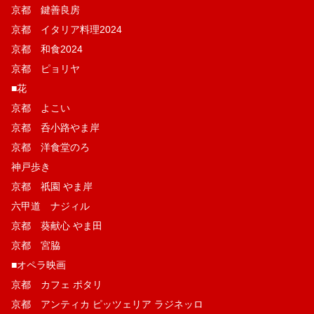
京都 鍵善良房
京都 イタリア料理2024
京都 和食2024
京都 ピョリヤ
■花
京都 よこい
京都 呑小路やま岸
京都 洋食堂のろ
神戸歩き
京都 祇園 やま岸
六甲道 ナジィル
京都 葵献心 やま田
京都 宮脇
■オペラ映画
京都 カフェ ポタリ
京都 アンティカ ピッツェリア ラジネッロ