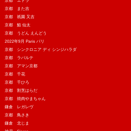
京都 エトラ
京都 また吉
京都 祇園 又吉
京都 鮨 仙太
京都 うどん えんどう
2022年9月 Paris パリ
京都 シンクロニア ディ シンジハラダ
京都 ラパルテ
京都 アマン京都
京都 千花
京都 千ひろ
京都 割烹はらだ
京都 焼肉やまちゃん
鎌倉 レガレヴ
京都 鳥さき
鎌倉 北じま