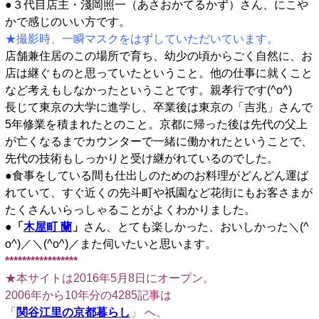
●３代目店主・淺岡照一（あさおかてるかず）さん、にこや
かで感じのいい方です。
★撮影時、一瞬マスクをはずしていただいています。
店舗兼住居のこの場所で育ち、幼少の頃からごく自然に、お
店は継ぐものと思っていたということ。他の仕事に就くこと
など考えもしなかったということです。親孝行です(^o^)
長じて東京の大学に進学し、卒業後は東京の「吉兆」さんで
5年修業を積まれたとのこと。京都に帰った後は先代の父上
が亡くなるまでカウンターで一緒に働かれたということで、
先代の技術もしっかりと受け継がれているのでした。
●食事をしている間も仕出しのためのお料理がどんどん運ば
れていて、すぐ近くの先斗町や祇園など花街にもお客さまが
たくさんいらっしゃることがよくわかりました。
●
「
木屋町 蘭
」
さん、とても楽しかった、おいしかった＼(^
o^)／＼(^o^)／また伺いたいと思います。
*****************
★本サイトは2016年5月8日にオープン。
2006年から10年分の4285記事は
「
関谷江里の京都暮らし
」 へ。