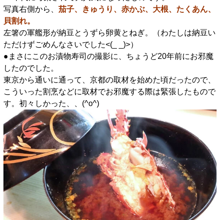
写真右側から、
茄子、きゅうり、赤かぶ、大根、たくあん、
貝割れ。
左箸の軍艦形が納豆とうずら卵黄とねぎ。（わたしは納豆い
ただけずごめんなさいでした<(_ _)>）
●まさにこのお漬物寿司の撮影に、ちょうど20年前にお邪魔
したのでした。
東京から通いに通って、京都の取材を始めた頃だったので、
こういった割烹などに取材でお邪魔する際は緊張したもので
す。初々しかった、、(^o^)