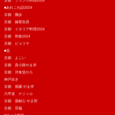
京都 フランス料理2024
■あれこれ話2024
京都 獨歩
京都 鍵善良房
京都 イタリア料理2024
京都 和食2024
京都 ピョリヤ
■花
京都 よこい
京都 呑小路やま岸
京都 洋食堂のろ
神戸歩き
京都 祇園 やま岸
六甲道 ナジィル
京都 葵献心 やま田
京都 宮脇