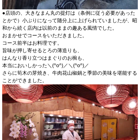
●店頭の、大きなまん丸の提灯は（条例に従う必要があった
とかで）小ぶりになって随分上に上げられていましたが、昭
和から続く店内は以前のままの趣ある風情でした。
おまかせでコースをいただきました。
コース前半はお料理です。
旨味が押し寄せるとろの薄造りも、
はんなり香り立つはまぐりのお椀も、
本当においしかった＼(^o^)／＼(^o^)／
さらに筍木の芽焼き、牛肉花山椒鍋と季節の美味を堪能する
ことができました。