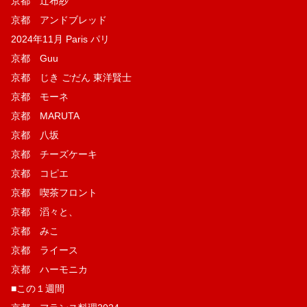
京都 辻布紗
京都 アンドブレッド
2024年11月 Paris パリ
京都 Guu
京都 じき ごだん 東洋賢士
京都 モーネ
京都 MARUTA
京都 八坂
京都 チーズケーキ
京都 コピエ
京都 喫茶フロント
京都 滔々と、
京都 みこ
京都 ライース
京都 ハーモニカ
■この１週間