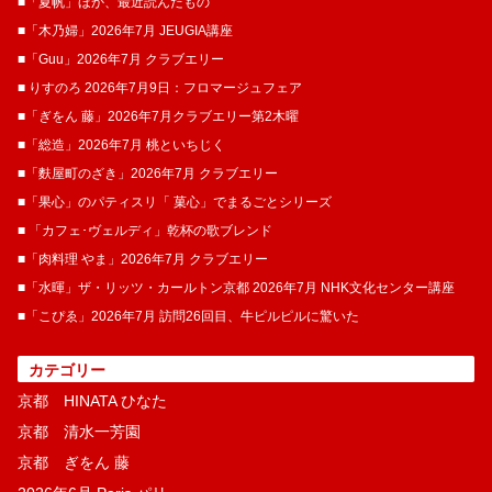
■「夏帆」ほか、最近読んだもの
■「木乃婦」2026年7月 JEUGIA講座
■「Guu」2026年7月 クラブエリー
■ りすのろ 2026年7月9日：フロマージュフェア
■「ぎをん 藤」2026年7月クラブエリー第2木曜
■「総造」2026年7月 桃といちじく
■「麩屋町のざき」2026年7月 クラブエリー
■「果心」のパティスリ「 菓​心」でまるごとシリーズ
■ 「カフェ･ヴェルディ」乾杯の歌ブレンド
■「肉料理 やま」2026年7月 クラブエリー
■「水暉」ザ・リッツ・カールトン京都 2026年7月 NHK文化センター講座
■「こぴゑ」2026年7月 訪問26回目、牛ピルピルに驚いた
カテゴリー
京都 HINATA ひなた
京都 清水一芳園
京都 ぎをん 藤