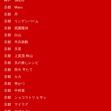
神戸 Sincro
京都 Maru
京都 丹
京都 リンデンバーム
京都 祇園饅頭
京都 白山
京都 半兵衛麩
京都 天若
京都 上賀茂 秋山
京都 京の推しレシピ
京都 而今 平たて
京都 ルカ
京都 串かつ
京都 中村屋
京都 ショコラトリ ヒサシ
京都 マドラグ