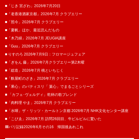
■「じき 宮ざわ」2026年7月20日
■「老香港酒家京都」2026年7月 クラブエリー
■「照今」2026年7月 クラブエリー
■「夏帆」ほか、最近読んだもの
■「木乃婦」2026年7月 JEUGIA講座
■「Guu」2026年7月 クラブエリー
■ りすのろ 2026年7月9日：フロマージュフェア
■「ぎをん 藤」2026年7月クラブエリー第2木曜
■「総造」2026年7月 桃といちじく
■「麩屋町のざき」2026年7月 クラブエリー
■「果心」のパティスリ「 菓​心」でまるごとシリーズ
■ 「カフェ･ヴェルディ」乾杯の歌ブレンド
■「肉料理 やま」2026年7月 クラブエリー
■「水暉」ザ・リッツ・カールトン京都 2026年7月 NHK文化センター講座
■「こぴゑ」2026年7月 訪問26回目、牛ピルピルに驚いた
🟦パリ記録2026年6月その16 帰国後あれこれ