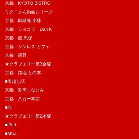
京都 KYOTO BISTRO
ミクニさん動画シリーズ
京都 圓融菴 小林
京都 ショコラ Dari K
京都 鮨 忠保
京都 シンレス カフェ
京都 研野
★クラブエリー第3金曜
京都 路地 との本
■引越し話
京都 割烹しなとみ
京都 八百一本館
■赤
★クラブエリー第2木曜
■iPad
■MUJI