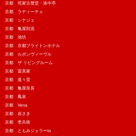
京都 侘家古暦堂・洛中亭
京都 ラディーチェ
京都 シナジェ
京都 亀屋則克
京都 池坊
京都 京都ブライトンホテル
京都 ルボンヴィーヴル
京都 ザ リビングルーム
京都 冨美家
京都 進々堂
京都 亀屋良長
京都 鳳泉
京都 Vena
京都 岩さき
京都 杢兵衛
京都 ともみジェラーto