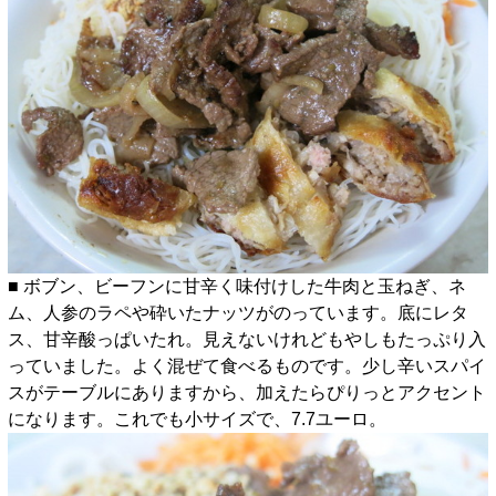
■ ボブン、ビーフンに甘辛く味付けした牛肉と玉ねぎ、ネ
ム、人参のラペや砕いたナッツがのっています。底にレタ
ス、甘辛酸っぱいたれ。見えないけれどもやしもたっぷり入
っていました。よく混ぜて食べるものです。少し辛いスパイ
スがテーブルにありますから、加えたらぴりっとアクセント
になります。これでも小サイズで、7.7ユーロ。