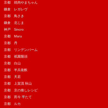
京都 焼肉やまちゃん
鎌倉 レガレヴ
京都 鳥さき
鎌倉 北じま
神戸 Sincro
京都 Maru
京都 丹
京都 リンデンバーム
京都 祇園饅頭
京都 白山
京都 半兵衛麩
京都 天若
京都 上賀茂 秋山
京都 京の推しレシピ
京都 而今 平たて
京都 ルカ