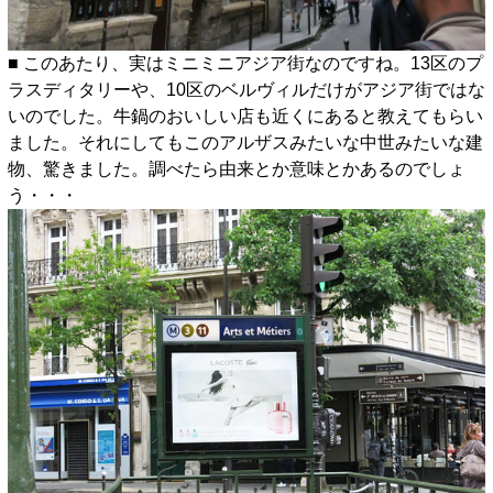
■ このあたり、実はミニミニアジア街なのですね。13区のプ
ラスディタリーや、10区のベルヴィルだけがアジア街ではな
いのでした。牛鍋のおいしい店も近くにあると教えてもらい
ました。それにしてもこのアルザスみたいな中世みたいな建
物、驚きました。調べたら由来とか意味とかあるのでしょ
う・・・