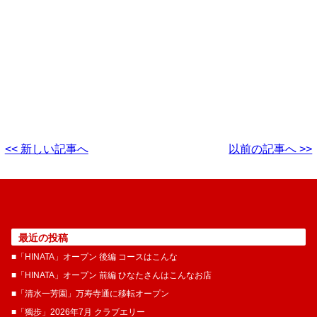
<< 新しい記事へ
以前の記事へ >>
最近の投稿
■「HINATA」オープン 後編 コースはこんな
■「HINATA」オープン 前編 ひなたさんはこんなお店
■「清水一芳園」万寿寺通に移転オープン
■「獨歩」2026年7月 クラブエリー