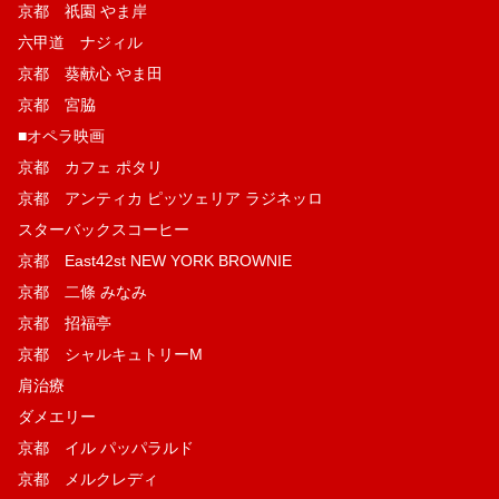
京都 祇園 やま岸
六甲道 ナジィル
京都 葵献心 やま田
京都 宮脇
■オペラ映画
京都 カフェ ポタリ
京都 アンティカ ピッツェリア ラジネッロ
スターバックスコーヒー
京都 East42st NEW YORK BROWNIE
京都 二條 みなみ
京都 招福亭
京都 シャルキュトリーM
肩治療
ダメエリー
京都 イル パッパラルド
京都 メルクレディ