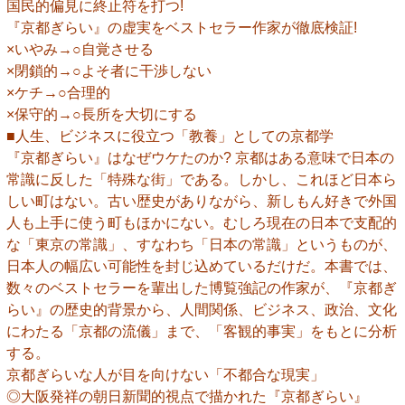
国民的偏見に終止符を打つ!
『京都ぎらい』の虚実をベストセラー作家が徹底検証!
×いやみ→○自覚させる
×閉鎖的→○よそ者に干渉しない
×ケチ→○合理的
×保守的→○長所を大切にする
■人生、ビジネスに役立つ「教養」としての京都学
『京都ぎらい』はなぜウケたのか? 京都はある意味で日本の
常識に反した「特殊な街」である。しかし、これほど日本ら
しい町はない。古い歴史がありながら、新しもん好きで外国
人も上手に使う町もほかにない。むしろ現在の日本で支配的
な「東京の常識」、すなわち「日本の常識」というものが、
日本人の幅広い可能性を封じ込めているだけだ。本書では、
数々のベストセラーを輩出した博覧強記の作家が、『京都ぎ
らい』の歴史的背景から、人間関係、ビジネス、政治、文化
にわたる「京都の流儀」まで、「客観的事実」をもとに分析
する。
京都ぎらいな人が目を向けない「不都合な現実」
◎大阪発祥の朝日新聞的視点で描かれた『京都ぎらい』