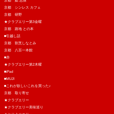
京都 鮨 忠保
京都 シンレス カフェ
京都 研野
★クラブエリー第3金曜
京都 路地 との本
■引越し話
京都 割烹しなとみ
京都 八百一本館
■赤
★クラブエリー第2木曜
■iPad
■MUJI
■これが欲しいこれを買った♪
京都 取り寄せ
★クラブエリー
★クラブエリー美味巡り