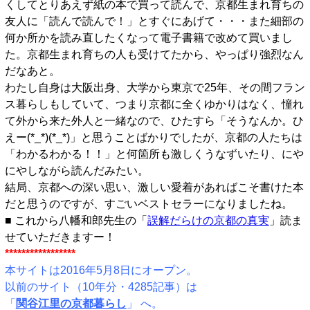
くしてとりあえず紙の本で買って読んで、京都生まれ育ちの
友人に「読んで読んで！」とすぐにあげて・・・また細部の
何か所かを読み直したくなって電子書籍で改めて買いまし
た。京都生まれ育ちの人も受けてたから、やっぱり強烈なん
だなあと。
わたし自身は大阪出身、大学から東京で25年、その間フラン
ス暮らしもしていて、つまり京都に全くゆかりはなく、憧れ
て外から来た外人と一緒なので、ひたすら「そうなんか。ひ
えー(*_*)(*_*)」と思うことばかりでしたが、京都の人たちは
「わかるわかる！！」と何箇所も激しくうなずいたり、にや
にやしながら読んだみたい。
結局、京都への深い思い、激しい愛着があればこそ書けた本
だと思うのですが、すごいベストセラーになりましたね。
■ これから八幡和郎先生の「
誤解だらけの京都の真実
」読ま
せていただきますー！
*****************
本サイトは2016年5月8日にオープン。
以前のサイト（10年分・4285記事）は
「
関谷江里の京都暮らし
」 へ。