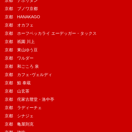
京都 ナポリタン
京都 ブノワ京都
京都 HANAKAGO
京都 オカフェ
京都 ホーフベッカライ エーデッガー・タックス
京都 祇園 川上
京都 東山ゆう豆
京都 ワルダー
京都 和ごころ 泉
京都 カフェ･ヴェルディ
京都 鮨 泰蔵
京都 山玄茶
京都 侘家古暦堂・洛中亭
京都 ラディーチェ
京都 シナジェ
京都 亀屋則克