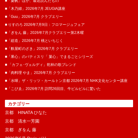
■「夏帆」ほか、最近読んだもの
■「木乃婦」2026年7月 JEUGIA講座
■「Guu」2026年7月 クラブエリー
■ りすのろ 2026年7月9日：フロマージュフェア
■「ぎをん 藤」2026年7月クラブエリー第2木曜
■「総造」2026年7月 桃といちじく
■「麩屋町のざき」2026年7月 クラブエリー
■「果心」のパティスリ「 菓​心」でまるごとシリーズ
■ 「カフェ･ヴェルディ」乾杯の歌ブレンド
■「肉料理 やま」2026年7月 クラブエリー
■「水暉」ザ・リッツ・カールトン京都 2026年7月 NHK文化センター講座
■「こぴゑ」2026年7月 訪問26回目、牛ピルピルに驚いた
カテゴリー
京都 HINATA ひなた
京都 清水一芳園
京都 ぎをん 藤