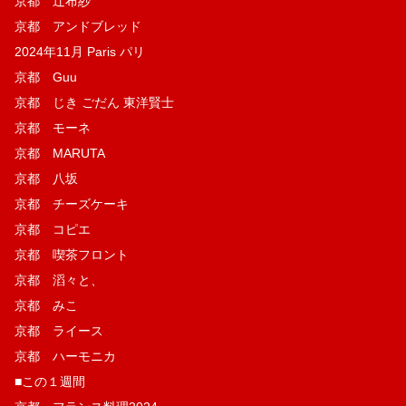
京都 辻布紗
京都 アンドブレッド
2024年11月 Paris パリ
京都 Guu
京都 じき ごだん 東洋賢士
京都 モーネ
京都 MARUTA
京都 八坂
京都 チーズケーキ
京都 コピエ
京都 喫茶フロント
京都 滔々と、
京都 みこ
京都 ライース
京都 ハーモニカ
■この１週間