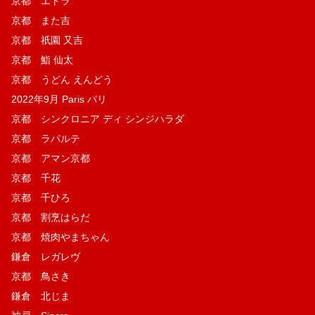
京都 エトラ
京都 また吉
京都 祇園 又吉
京都 鮨 仙太
京都 うどん えんどう
2022年9月 Paris パリ
京都 シンクロニア ディ シンジハラダ
京都 ラパルテ
京都 アマン京都
京都 千花
京都 千ひろ
京都 割烹はらだ
京都 焼肉やまちゃん
鎌倉 レガレヴ
京都 鳥さき
鎌倉 北じま