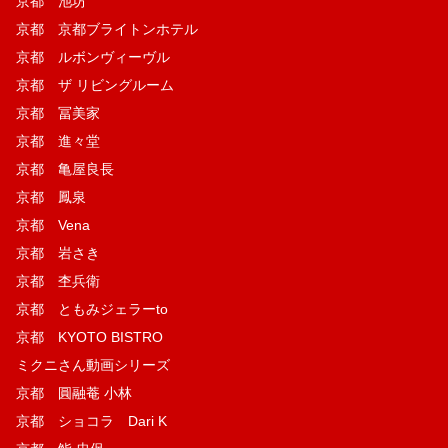
京都 池坊
京都 京都ブライトンホテル
京都 ルボンヴィーヴル
京都 ザ リビングルーム
京都 冨美家
京都 進々堂
京都 亀屋良長
京都 鳳泉
京都 Vena
京都 岩さき
京都 杢兵衛
京都 ともみジェラーto
京都 KYOTO BISTRO
ミクニさん動画シリーズ
京都 圓融菴 小林
京都 ショコラ Dari K