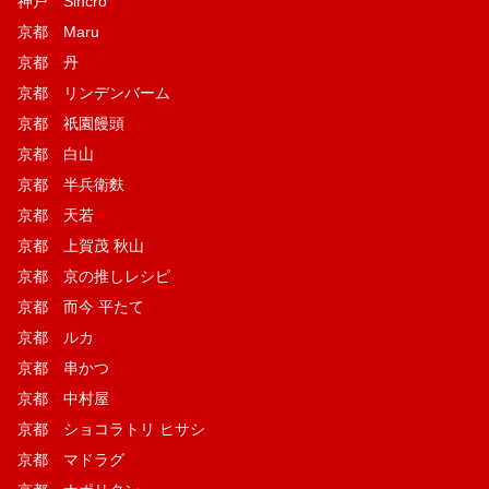
神戸 Sincro
京都 Maru
京都 丹
京都 リンデンバーム
京都 祇園饅頭
京都 白山
京都 半兵衛麩
京都 天若
京都 上賀茂 秋山
京都 京の推しレシピ
京都 而今 平たて
京都 ルカ
京都 串かつ
京都 中村屋
京都 ショコラトリ ヒサシ
京都 マドラグ