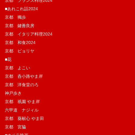
京都 フランス料理2024
■あれこれ話2024
京都 獨歩
京都 鍵善良房
京都 イタリア料理2024
京都 和食2024
京都 ピョリヤ
■花
京都 よこい
京都 呑小路やま岸
京都 洋食堂のろ
神戸歩き
京都 祇園 やま岸
六甲道 ナジィル
京都 葵献心 やま田
京都 宮脇