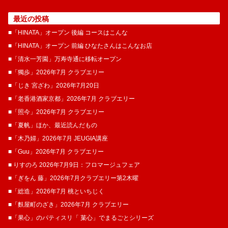
最近の投稿
■「HINATA」オープン 後編 コースはこんな
■「HINATA」オープン 前編 ひなたさんはこんなお店
■「清水一芳園」万寿寺通に移転オープン
■「獨歩」2026年7月 クラブエリー
■「じき 宮ざわ」2026年7月20日
■「老香港酒家京都」2026年7月 クラブエリー
■「照今」2026年7月 クラブエリー
■「夏帆」ほか、最近読んだもの
■「木乃婦」2026年7月 JEUGIA講座
■「Guu」2026年7月 クラブエリー
■ りすのろ 2026年7月9日：フロマージュフェア
■「ぎをん 藤」2026年7月クラブエリー第2木曜
■「総造」2026年7月 桃といちじく
■「麩屋町のざき」2026年7月 クラブエリー
■「果心」のパティスリ「 菓​心」でまるごとシリーズ