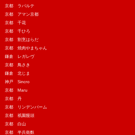
京都 ラパルテ
京都 アマン京都
京都 千花
京都 千ひろ
京都 割烹はらだ
京都 焼肉やまちゃん
鎌倉 レガレヴ
京都 鳥さき
鎌倉 北じま
神戸 Sincro
京都 Maru
京都 丹
京都 リンデンバーム
京都 祇園饅頭
京都 白山
京都 半兵衛麩