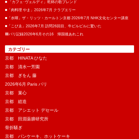
■ 「カフェ･ヴェルディ」乾杯の歌ブレンド
■「肉料理 やま」2026年7月 クラブエリー
■「水暉」ザ・リッツ・カールトン京都 2026年7月 NHK文化センター講座
■「こぴゑ」2026年7月 訪問26回目、牛ピルピルに驚いた
🟦パリ記録2026年6月その16 帰国後あれこれ
カテゴリー
京都 HINATA ひなた
京都 清水一芳園
京都 ぎをん 藤
2026年6月 Paris パリ
京都 菓​心
京都 総造
京都 アシエット デセール
京都 田淵薬膳研究所
骨折騒ぎ
京都 パンケーキ、ホットケーキ