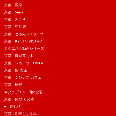
京都 鳳泉
京都 Vena
京都 岩さき
京都 杢兵衛
京都 ともみジェラーto
京都 KYOTO BISTRO
ミクニさん動画シリーズ
京都 圓融菴 小林
京都 ショコラ Dari K
京都 鮨 忠保
京都 シンレス カフェ
京都 研野
★クラブエリー第3金曜
京都 路地 との本
■引越し話
京都 割烹しなとみ