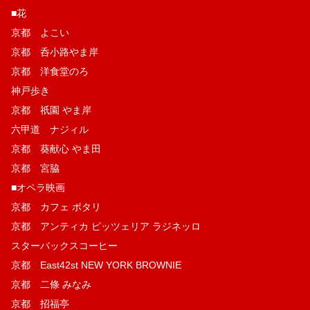
■花
京都 よこい
京都 呑小路やま岸
京都 洋食堂のろ
神戸歩き
京都 祇園 やま岸
六甲道 ナジィル
京都 葵献心 やま田
京都 宮脇
■オペラ映画
京都 カフェ ポタリ
京都 アンティカ ピッツェリア ラジネッロ
スターバックスコーヒー
京都 East42st NEW YORK BROWNIE
京都 二條 みなみ
京都 招福亭