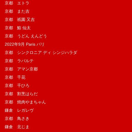
京都 エトラ
京都 また吉
京都 祇園 又吉
京都 鮨 仙太
京都 うどん えんどう
2022年9月 Paris パリ
京都 シンクロニア ディ シンジハラダ
京都 ラパルテ
京都 アマン京都
京都 千花
京都 千ひろ
京都 割烹はらだ
京都 焼肉やまちゃん
鎌倉 レガレヴ
京都 鳥さき
鎌倉 北じま