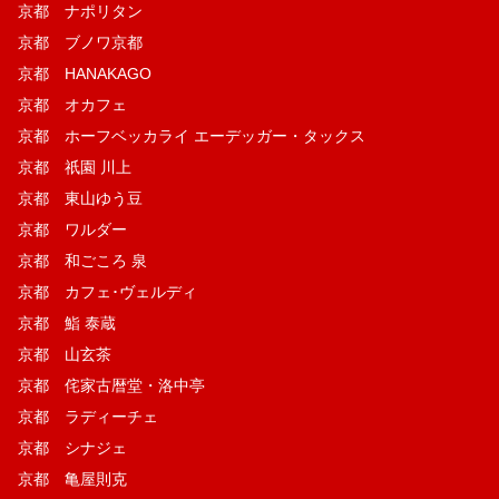
京都 ナポリタン
京都 ブノワ京都
京都 HANAKAGO
京都 オカフェ
京都 ホーフベッカライ エーデッガー・タックス
京都 祇園 川上
京都 東山ゆう豆
京都 ワルダー
京都 和ごころ 泉
京都 カフェ･ヴェルディ
京都 鮨 泰蔵
京都 山玄茶
京都 侘家古暦堂・洛中亭
京都 ラディーチェ
京都 シナジェ
京都 亀屋則克