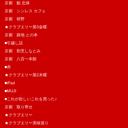
京都 鮨 忠保
京都 シンレス カフェ
京都 研野
★クラブエリー第3金曜
京都 路地 との本
■引越し話
京都 割烹しなとみ
京都 八百一本館
■赤
★クラブエリー第2木曜
■iPad
■MUJI
■これが欲しいこれを買った♪
京都 取り寄せ
★クラブエリー
★クラブエリー美味巡り