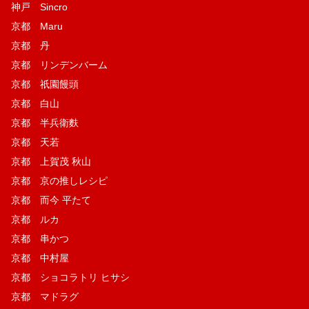
神戸 Sincro
京都 Maru
京都 丹
京都 リンデンバーム
京都 祇園饅頭
京都 白山
京都 半兵衛麩
京都 天若
京都 上賀茂 秋山
京都 京の推しレシピ
京都 而今 平たて
京都 ルカ
京都 串かつ
京都 中村屋
京都 ショコラトリ ヒサシ
京都 マドラグ