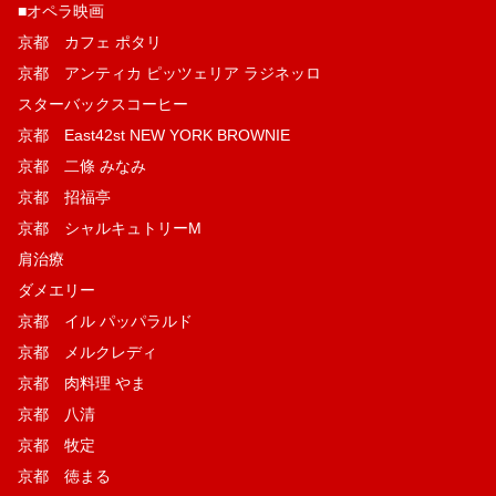
■オペラ映画
京都 カフェ ポタリ
京都 アンティカ ピッツェリア ラジネッロ
スターバックスコーヒー
京都 East42st NEW YORK BROWNIE
京都 二條 みなみ
京都 招福亭
京都 シャルキュトリーM
肩治療
ダメエリー
京都 イル パッパラルド
京都 メルクレディ
京都 肉料理 やま
京都 八清
京都 牧定
京都 徳まる