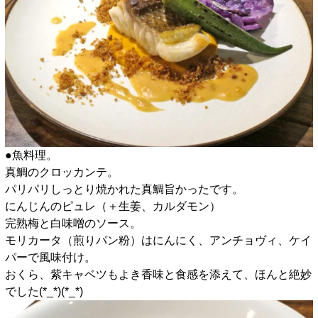
●魚料理。
真鯛のクロッカンテ。
パリパリしっとり焼かれた真鯛旨かったです。
にんじんのピュレ（＋生姜、カルダモン）
完熟梅と白味噌のソース。
モリカータ（煎りパン粉）はにんにく、アンチョヴィ、ケイ
パーで風味付け。
おくら、紫キャベツもよき香味と食感を添えて、ほんと絶妙
でした(*_*)(*_*)