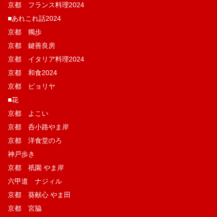
京都 フランス料理2024
■あれこれ話2024
京都 獨歩
京都 鍵善良房
京都 イタリア料理2024
京都 和食2024
京都 ピョリヤ
■花
京都 よこい
京都 呑小路やま岸
京都 洋食堂のろ
神戸歩き
京都 祇園 やま岸
六甲道 ナジィル
京都 葵献心 やま田
京都 宮脇