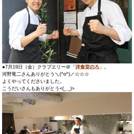
●7月19日（金）クラブエリー＠「
洋食堂のろ
」。
河野竜二さんありがとう＼(^o^)／☆☆☆
よくやってくださいました。
こうだいさんもありがとう<(_ _)>