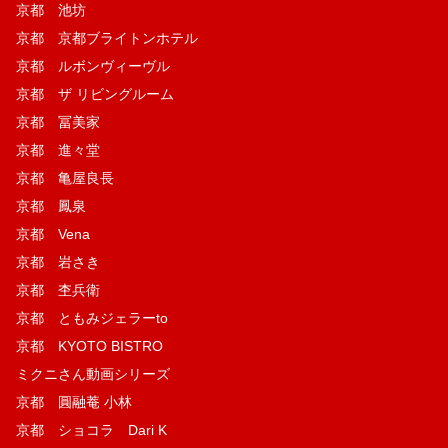
京都 池坊
京都 京都ブライトンホテル
京都 ルボンヴィーヴル
京都 ザ リビングルーム
京都 冨美家
京都 進々堂
京都 亀屋良長
京都 鳳泉
京都 Vena
京都 岩さき
京都 杢兵衛
京都 ともみジェラーto
京都 KYOTO BISTRO
ミクニさん動画シリーズ
京都 圓融菴 小林
京都 ショコラ Dari K