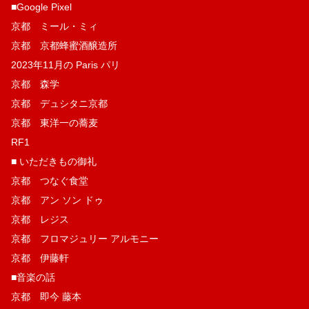
■Google Pixel
京都 ミール・ミィ
京都 京都蜂蜜酒醸造所
2023年11月の Paris パリ
京都 森学
京都 デュシタニ京都
京都 東洋一の蕎麦
RF1
■ いただきもの御礼
京都 つなぐ食堂
京都 アン ソン ドゥ
京都 レジス
京都 フロマジュリー アルモニー
京都 伊藤軒
■音楽の話
京都 即今 藤本