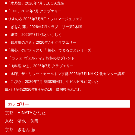
■「木乃婦」2026年7月 JEUGIA講座
■「Guu」2026年7月 クラブエリー
■ りすのろ 2026年7月9日：フロマージュフェア
■「ぎをん 藤」2026年7月クラブエリー第2木曜
■「総造」2026年7月 桃といちじく
■「麩屋町のざき」2026年7月 クラブエリー
■「果心」のパティスリ「 菓​心」でまるごとシリーズ
■ 「カフェ･ヴェルディ」乾杯の歌ブレンド
■「肉料理 やま」2026年7月 クラブエリー
■「水暉」ザ・リッツ・カールトン京都 2026年7月 NHK文化センター講座
■「こぴゑ」2026年7月 訪問26回目、牛ピルピルに驚いた
🟦パリ記録2026年6月その16 帰国後あれこれ
カテゴリー
京都 HINATA ひなた
京都 清水一芳園
京都 ぎをん 藤