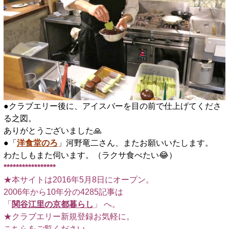
●クラブエリー後に、アイスバーを目の前で仕上げてくださ
る之図。
ありがとうございました🙏
●「
洋食堂のろ
」河野竜二さん、またお願いいたします。
わたしもまた伺います。（ラクサ食べたい😂）
*****************
★本サイトは2016年5月8日にオープン。
2006年から10年分の4285記事は
「
関谷江里の京都暮らし
」 へ。
★クラブエリー新規登録お気軽に。
こちらをご覧ください
。