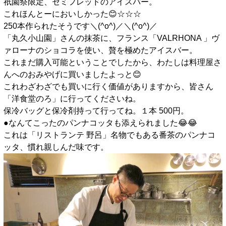
祇園祭限定、セミフレッドのアイスバー。
これほんとーにおいしかった😊☆☆☆
250本作られたそうです＼(^o^)／＼(^o^)／
「丸久小山園」さんの抹茶に、フランス「VALRHONA 」ヴ
ァローナのショコラを使い、贅を極めたアイスバー。
これまだ購入可能ということでしたから、わたしは料理屋さ
んへのおみやげに買いましたよっと😊
これわざわざでも買いに行く価値がありますから、皆さん
「洋食堂のろ」に行ってくださいね。
保冷バッグと保冷剤持って行ってね。１本 500円。
●なんてこったのパンナコッタも添えられました😂😂
これは「リストランテ 野呂」名物でもある番茶のパンナコ
ッタ、慣れ親しんだ味です。