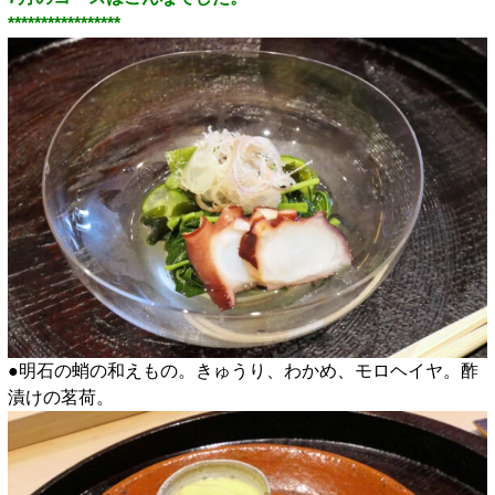
*****************
●明石の蛸の和えもの。きゅうり、わかめ、モロヘイヤ。酢
漬けの茗荷。