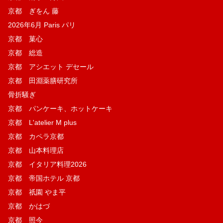
京都 ぎをん 藤
2026年6月 Paris パリ
京都 菓​心
京都 総造
京都 アシエット デセール
京都 田淵薬膳研究所
骨折騒ぎ
京都 パンケーキ、ホットケーキ
京都 L'atelier M plus
京都 カペラ京都
京都 山本料理店
京都 イタリア料理2026
京都 帝国ホテル 京都
京都 祇園 やま平
京都 かはづ
京都 照今