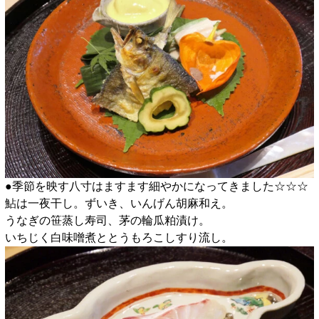
●季節を映す八寸はますます細やかになってきました☆☆☆
鮎は一夜干し。ずいき、いんげん胡麻和え。
うなぎの笹蒸し寿司、茅の輪瓜粕漬け。
いちじく白味噌煮ととうもろこしすり流し。