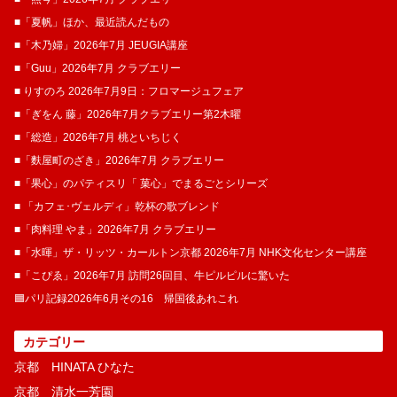
■「夏帆」ほか、最近読んだもの
■「木乃婦」2026年7月 JEUGIA講座
■「Guu」2026年7月 クラブエリー
■ りすのろ 2026年7月9日：フロマージュフェア
■「ぎをん 藤」2026年7月クラブエリー第2木曜
■「総造」2026年7月 桃といちじく
■「麩屋町のざき」2026年7月 クラブエリー
■「果心」のパティスリ「 菓​心」でまるごとシリーズ
■ 「カフェ･ヴェルディ」乾杯の歌ブレンド
■「肉料理 やま」2026年7月 クラブエリー
■「水暉」ザ・リッツ・カールトン京都 2026年7月 NHK文化センター講座
■「こぴゑ」2026年7月 訪問26回目、牛ピルピルに驚いた
🟦パリ記録2026年6月その16 帰国後あれこれ
カテゴリー
京都 HINATA ひなた
京都 清水一芳園