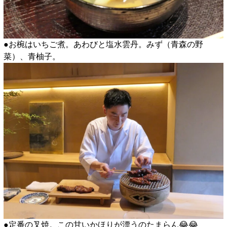
●お椀はいちご煮。あわびと塩水雲丹。みず（青森の野
菜）、青柚子。
●定番の叉焼。この甘いかほりが漂うのたまらん😂😂