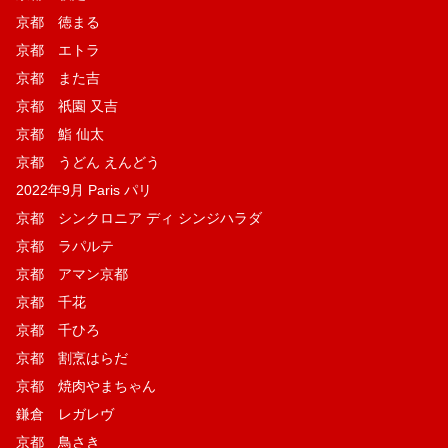
京都 徳まる
京都 エトラ
京都 また吉
京都 祇園 又吉
京都 鮨 仙太
京都 うどん えんどう
2022年9月 Paris パリ
京都 シンクロニア ディ シンジハラダ
京都 ラパルテ
京都 アマン京都
京都 千花
京都 千ひろ
京都 割烹はらだ
京都 焼肉やまちゃん
鎌倉 レガレヴ
京都 鳥さき