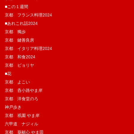
■この１週間
京都 フランス料理2024
■あれこれ話2024
京都 獨歩
京都 鍵善良房
京都 イタリア料理2024
京都 和食2024
京都 ピョリヤ
■花
京都 よこい
京都 呑小路やま岸
京都 洋食堂のろ
神戸歩き
京都 祇園 やま岸
六甲道 ナジィル
京都 葵献心 やま田