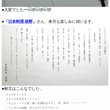
●大変でしたー
●
「
日本料理 研野
」
さん、来月も楽しみに伺います。
●献立はこんなでした。