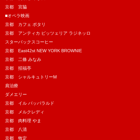
京都 宮脇
■オペラ映画
京都 カフェ ポタリ
京都 アンティカ ピッツェリア ラジネッロ
スターバックスコーヒー
京都 East42st NEW YORK BROWNIE
京都 二條 みなみ
京都 招福亭
京都 シャルキュトリーM
肩治療
ダメエリー
京都 イル パッパラルド
京都 メルクレディ
京都 肉料理 やま
京都 八清
京都 牧定