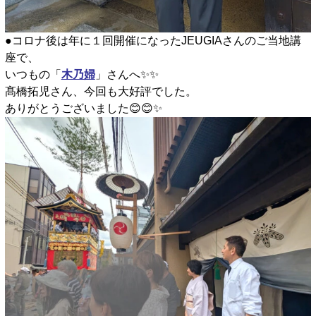
●コロナ後は年に１回開催になったJEUGIAさんのご当地講
座で、
いつもの「
木乃婦
」さんへ✨️✨️
髙橋拓児さん、今回も大好評でした。
ありがとうございました😊😊✨️