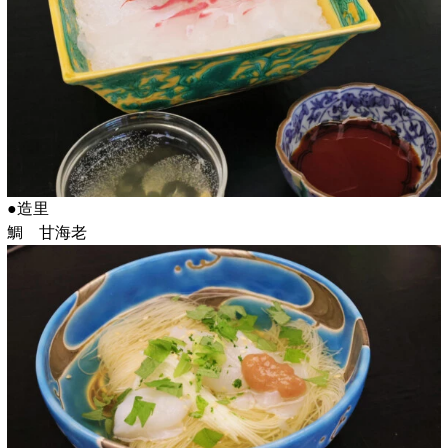
●造里
鯛 甘海老