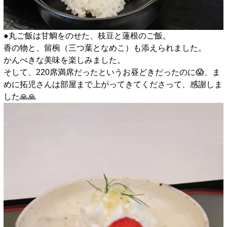
●丸ご飯は甘鯛をのせた、枝豆と蓮根のご飯。
香の物と、留椀（三つ葉となめこ）も添えられました。
かんぺきな美味を楽しみました。
そして、220席満席だったというお昼どきだったのに😱、ま
めに拓児さんは部屋まで上がってきてくださって、感謝しま
した🙏🙏