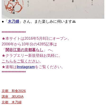
●「
木乃婦
」さん、また楽しみに伺います🙏
□
*****************
★本サイトは2016年5月8日にオープン。
2006年から10年分の4285記事は
「
関谷江里の京都暮らし
」 へ。
★クラブエリー新規登録お気軽に。
こちらをご覧ください
。
★速報は
Instagram
をご覧ください。
*****************
京都 和食2026
講座 JEUGIA
京都 木乃婦