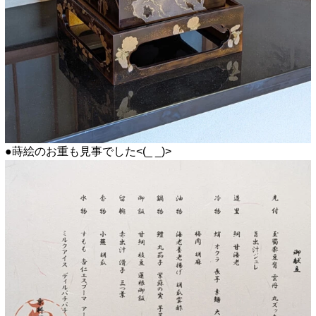
●蒔絵のお重も見事でした<(_ _)>