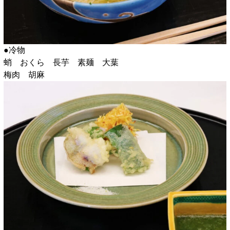
●冷物
蛸 おくら 長芋 素麺 大葉
梅肉 胡麻