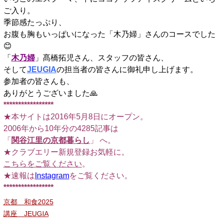
ご入り。
季節感たっぷり、
お腹も胸もいっぱいになった「木乃婦」さんのコースでした
😊
「
木乃婦
」髙橋拓児さん、スタッフの皆さん、
そして
JEUGIA
の担当者の皆さんに御礼申し上げます。
参加者の皆さんも、
ありがとうございました🙏
*****************
★本サイトは2016年5月8日にオープン。
2006年から10年分の4285記事は
「
関谷江里の京都暮らし
」 へ。
★クラブエリー新規登録お気軽に。
こちらをご覧ください
。
★速報は
Instagram
をご覧ください。
*****************
京都 和食2025
講座 JEUGIA