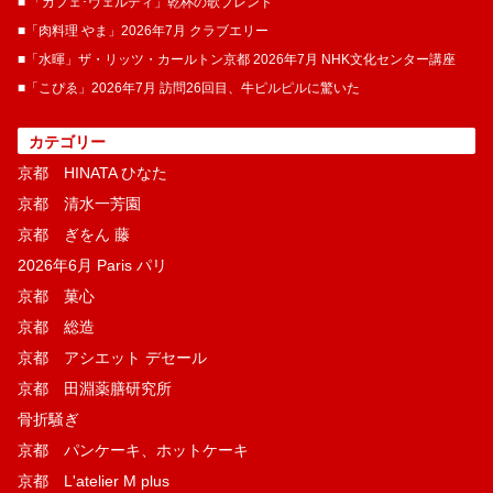
■ 「カフェ･ヴェルディ」乾杯の歌ブレンド
■「肉料理 やま」2026年7月 クラブエリー
■「水暉」ザ・リッツ・カールトン京都 2026年7月 NHK文化センター講座
■「こぴゑ」2026年7月 訪問26回目、牛ピルピルに驚いた
カテゴリー
京都 HINATA ひなた
京都 清水一芳園
京都 ぎをん 藤
2026年6月 Paris パリ
京都 菓​心
京都 総造
京都 アシエット デセール
京都 田淵薬膳研究所
骨折騒ぎ
京都 パンケーキ、ホットケーキ
京都 L'atelier M plus