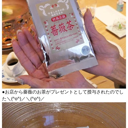
●お店から薔薇のお茶がプレゼントとして授与されたのでし
た＼(^o^)／＼(^o^)／