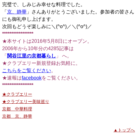
完璧で、しみじみ幸せな料理でした。
「
京、静華
」さんありがとうございました。参加者の皆さん
にも御礼申し上げます。
次回もどうぞ楽しみに＼(^o^)／＼(^o^)／
*****************
★本サイトは2016年5月8日にオープン。
2006年から10年分の4285記事は
「
関谷江里の京都暮らし
」 へ。
★クラブエリー新規登録お気軽に。
こちらをご覧ください
。
★速報は
facebook
をご覧ください。
*****************
★クラブエリー
★クラブエリー美味巡り
京都 中華料理
京都 京、静華
▲トップへ