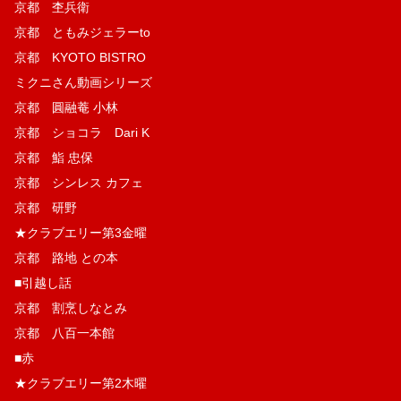
京都 杢兵衛
京都 ともみジェラーto
京都 KYOTO BISTRO
ミクニさん動画シリーズ
京都 圓融菴 小林
京都 ショコラ Dari K
京都 鮨 忠保
京都 シンレス カフェ
京都 研野
★クラブエリー第3金曜
京都 路地 との本
■引越し話
京都 割烹しなとみ
京都 八百一本館
■赤
★クラブエリー第2木曜