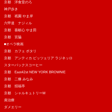
京都 洋食堂のろ
神戸歩き
京都 祇園 やま岸
六甲道 ナジィル
京都 葵献心 やま田
京都 宮脇
■オペラ映画
京都 カフェ ポタリ
京都 アンティカ ピッツェリア ラジネッロ
スターバックスコーヒー
京都 East42st NEW YORK BROWNIE
京都 二條 みなみ
京都 招福亭
京都 シャルキュトリーM
肩治療
ダメエリー