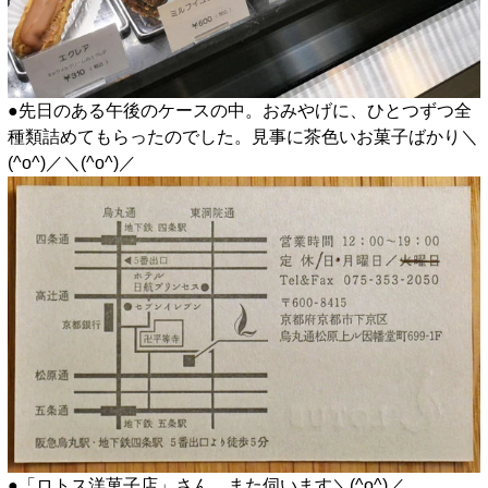
●先日のある午後のケースの中。おみやげに、ひとつずつ全
種類詰めてもらったのでした。見事に茶色いお菓子ばかり＼
(^o^)／＼(^o^)／
●「ロトス洋菓子店」さん、また伺います＼(^o^)／