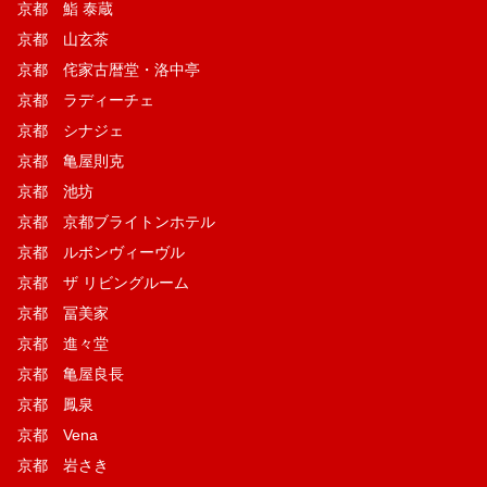
京都 鮨 泰蔵
京都 山玄茶
京都 侘家古暦堂・洛中亭
京都 ラディーチェ
京都 シナジェ
京都 亀屋則克
京都 池坊
京都 京都ブライトンホテル
京都 ルボンヴィーヴル
京都 ザ リビングルーム
京都 冨美家
京都 進々堂
京都 亀屋良長
京都 鳳泉
京都 Vena
京都 岩さき