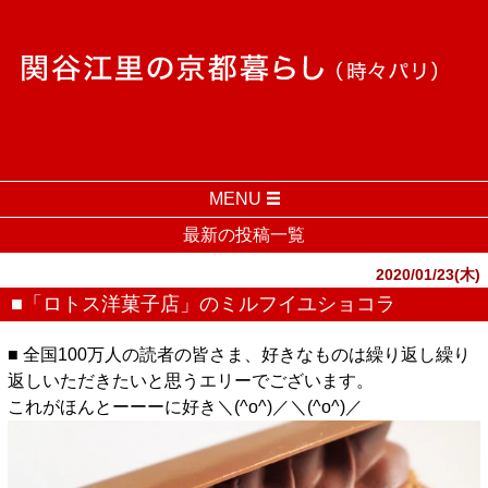
MENU
最新の投稿一覧
2020/01/23(木)
■「ロトス洋菓子店」のミルフイユショコラ
■ 全国100万人の読者の皆さま、好きなものは繰り返し繰り
返しいただきたいと思うエリーでございます。
これがほんとーーーに好き＼(^o^)／＼(^o^)／