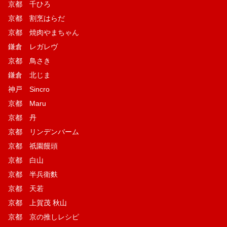
京都 千ひろ
京都 割烹はらだ
京都 焼肉やまちゃん
鎌倉 レガレヴ
京都 鳥さき
鎌倉 北じま
神戸 Sincro
京都 Maru
京都 丹
京都 リンデンバーム
京都 祇園饅頭
京都 白山
京都 半兵衛麩
京都 天若
京都 上賀茂 秋山
京都 京の推しレシピ