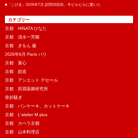
■「こぴゑ」2026年7月 訪問26回目、牛ピルピルに驚いた
カテゴリー
京都 HINATA ひなた
京都 清水一芳園
京都 ぎをん 藤
2026年6月 Paris パリ
京都 菓​心
京都 総造
京都 アシエット デセール
京都 田淵薬膳研究所
骨折騒ぎ
京都 パンケーキ、ホットケーキ
京都 L'atelier M plus
京都 カペラ京都
京都 山本料理店