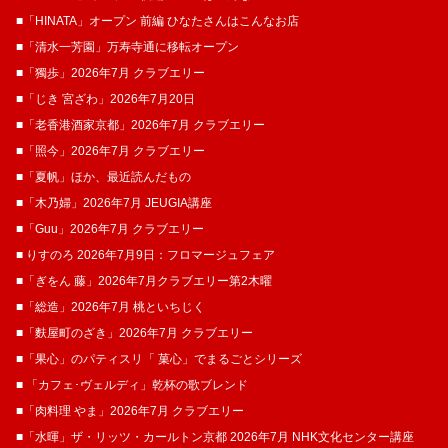
■「HINATA」オープン 前編 ひなたさんはこんなお店
■「清水一芳園」万寿寺通に移転オープン
■「獨歩」2026年7月 クラブエリー
■「じき 宮ざわ」2026年7月20日
■「老香港酒家京都」2026年7月 クラブエリー
■「照今」2026年7月 クラブエリー
■「夏帆」ほか、最近読んだもの
■「木乃婦」2026年7月 JEUGIA講座
■「Guu」2026年7月 クラブエリー
■ りすのろ 2026年7月9日：フロマージュフェア
■「ぎをん 藤」2026年7月クラブエリー第2木曜
■「総造」2026年7月 桃といちじく
■「麩屋町のざき」2026年7月 クラブエリー
■「果心」のパティスリ「 菓​心」でまるごとシリーズ
■ 「カフェ･ヴェルディ」乾杯の歌ブレンド
■「肉料理 やま」2026年7月 クラブエリー
■「水暉」ザ・リッツ・カールトン京都 2026年7月 NHK文化センター講座