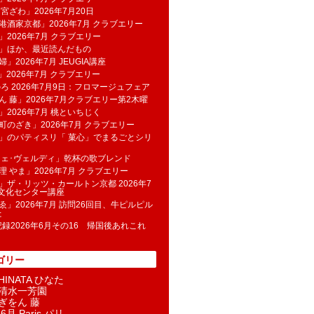
 宮ざわ」2026年7月20日
港酒家京都」2026年7月 クラブエリー
」2026年7月 クラブエリー
帆」ほか、最近読んだもの
」2026年7月 JEUGIA講座
u」2026年7月 クラブエリー
のろ 2026年7月9日：フロマージュフェア
ん 藤」2026年7月クラブエリー第2木曜
」2026年7月 桃といちじく
町のざき」2026年7月 クラブエリー
」のパティスリ「 菓​心」でまるごとシリ
フェ･ヴェルディ」乾杯の歌ブレンド
理 やま」2026年7月 クラブエリー
」ザ・リッツ・カールトン京都 2026年7
K文化センター講座
ゑ」2026年7月 訪問26回目、牛ピルピル
た
記録2026年6月その16 帰国後あれこれ
ゴリー
INATA ひなた
清水一芳園
ぎをん 藤
6月 Paris パリ