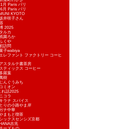
1月 Paris パリ
6月 Paris パリ
UNI KYOTO
坂井咲子さん
器
 2025
タルカ
祇園ろか
ふくや
初訪問
子wabiya
エレファント ファクトリー コーヒ
アスタルテ書茶房
スティックス コーヒー
多羅葉
萬樹
じんぐうみち
コミオン
れ話2025
ニコラ
キラナ スパイス
とりの小路やま岸
ガチ中華
やまもと喫茶
シックスセンシズ京都
HANA吉兆
チーズもの