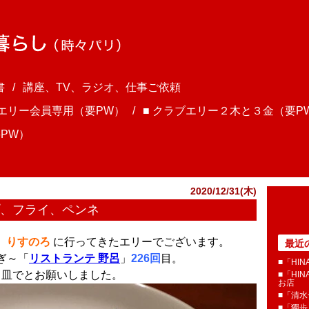
書
講座、TV、ラジオ、仕事ご依頼
ブエリー会員専用（要PW）
■ クラブエリー２木と３金（要P
PW）
2020/12/31(木)
プ、フライ、ペンネ
、
りすのろ
に行ってきたエリーでございます。
最近
すぎ～「
リストランテ 野呂
」
226回
目。
■「HI
２皿でとお願いしました。
■「HI
お店
■「清
■「獨歩