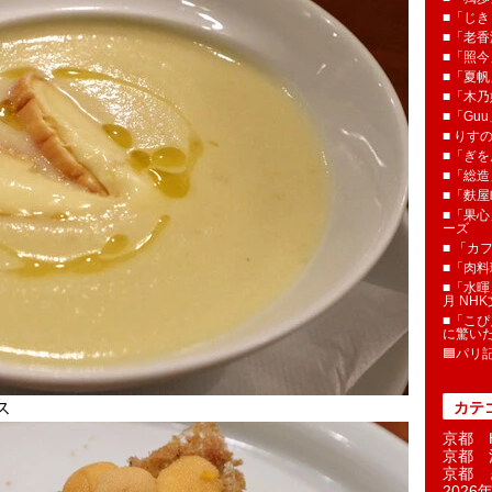
■「じき
■「老香
■「照今
■「夏
■「木乃婦
■「Gu
■ りす
■「ぎを
■「総造
■「麩屋
■「果心
ーズ
■ 「カ
■「肉料
■「水暉
月 NH
■「こぴ
に驚い
🟦パリ
ス
カテ
京都 H
京都 
京都 
2026年