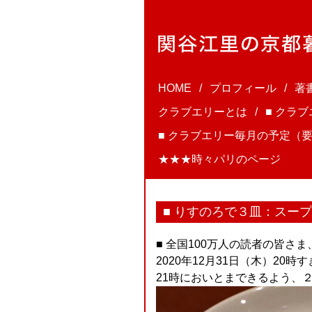
HOME
プロフィール
著
クラブエリーとは
■ クラ
■ クラブエリー毎月の予定（要
★★★時々パリのページ
■ りすのろで３皿：スー
■ 全国100万人の読者の皆さま
2020年12月31日（木）20時
21時においとまできるよう、