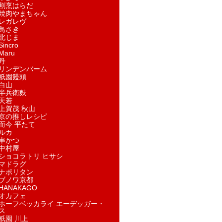
割烹はらだ
焼肉やまちゃん
レガレヴ
鳥さき
北じま
incro
aru
丹
リンデンバーム
祇園饅頭
白山
半兵衛麩
天若
上賀茂 秋山
京の推しレシピ
而今 平たて
ルカ
串かつ
中村屋
ショコラトリ ヒサシ
マドラグ
ナポリタン
ブノワ京都
ANAKAGO
オカフェ
ホーフベッカライ エーデッガー・
ス
祇園 川上