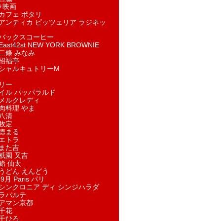
ラ映画
カフェ ポタリ
アンティカ ピッツェリア ラジネッ
バックスコーヒー
st42st NEW YORK BROWNIE
二條 みなみ
招福亭
シャルキュトリーM
リー
イル パッパラルド
メルクレディ
肉料理 やま
八清
牧定
徳まる
エトラ
また吉
祇園 又吉
鮨 仙太
うどん えんどう
9月 Paris パリ
シンクロニア ディ シンジハラダ
ラパルテ
アマン京都
千花
千ひろ