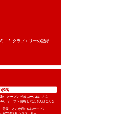
W）
クラブエリーの記録
の投稿
NATA」オープン 後編 コースはこんな
NATA」オープン 前編 ひなたさんはこんな
水一芳園」万寿寺通に移転オープン
」2026年7月 クラブエリー