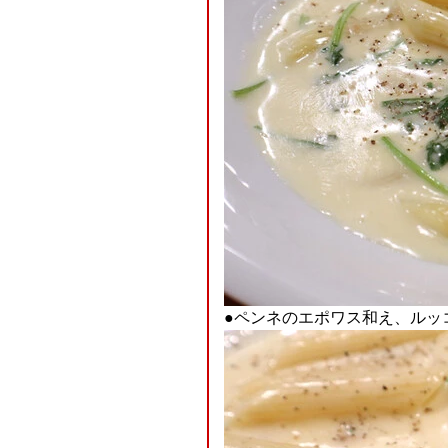
●ペンネのエポワス和え、ルッ