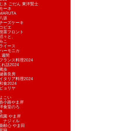
じき ごだん 東洋賢士
モーネ
ARUTA
八坂
チーズケーキ
コピエ
喫茶フロント
滔々と、
みこ
ライース
ハーモニカ
１週間
フランス料理2024
れ話2024
獨歩
鍵善良房
イタリア料理2024
和食2024
ピョリヤ
よこい
呑小路やま岸
洋食堂のろ
き
祇園 やま岸
 ナジィル
葵献心 やま田
宮脇