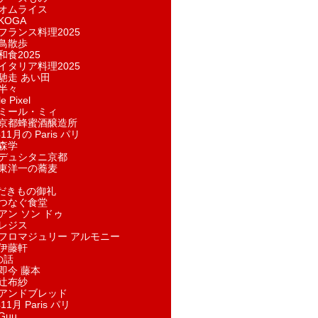
オムライス
KOGA
フランス料理2025
鳥散歩
和食2025
イタリア料理2025
馳走 あい田
半々
e Pixel
ミール・ミィ
京都蜂蜜酒醸造所
11月の Paris パリ
森学
デュシタニ京都
東洋一の蕎麦
ただきもの御礼
つなぐ食堂
アン ソン ドゥ
レジス
フロマジュリー アルモニー
伊藤軒
の話
即今 藤本
辻布紗
アンドブレッド
11月 Paris パリ
Guu