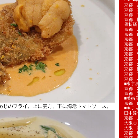
京都 
京都 
京都 
京都 
骨折騒
京都 
京都 L'a
京都 
京都 
京都 
京都 
京都 
京都 
京都 
京都 
京都 
■東京
京都 S
京都 
■美術
京都 
めじのフライ。上に雲丹、下に海老トマトソース。
■キテ
田中達
京都 
大阪歩
大阪 
京都 
京都 