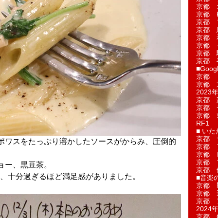
京都 
京都 
京都 
京都 
京都 
京都 
京都 
京都 
■Googl
京都 
京都 
2023年
京都 
京都 
京都 
RF1
■ い
京都 
ポワスをたっぷり溶かしたソースがからみ、圧倒的
京都 
京都 
京都 
ョー、黒豆茶。
京都 
、十分過ぎるほど満足感がありました。
■音楽
京都 
京都 
京都 
2024年
京都 