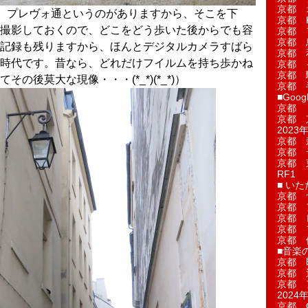
京都 
、プレヴォ通というのがありますから、そこを下
京都 
撮影しておくので、どこをどう歩いた後からでも容
京都 
京都 
記録も残りますから、ほんとデジタルカメラすばら
京都 
時代です。昔なら、どれだけフイルムを持ち歩かね
京都 
京都 
の後莫大な現像・・・(*_*)(*_*)）
京都 
■Googl
京都 
京都 
2023年
京都 
京都 
京都 
RF1
■ い
京都 
京都 
京都 
京都 
京都 
■音楽
京都 
京都 
京都 
2024年
京都 