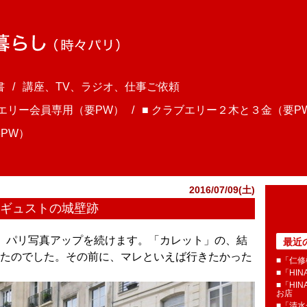
書
講座、TV、ラジオ、仕事ご依頼
ブエリー会員専用（要PW）
■ クラブエリー２木と３金（要P
PW）
2016/07/09(土)
ーギュストの城壁跡
さま、パリ写真アップを続けます。「カレット」の、結
最近
たのでした。その前に、マレといえば行きたかった
■「仁修
■「HI
■「HI
お店
■「清