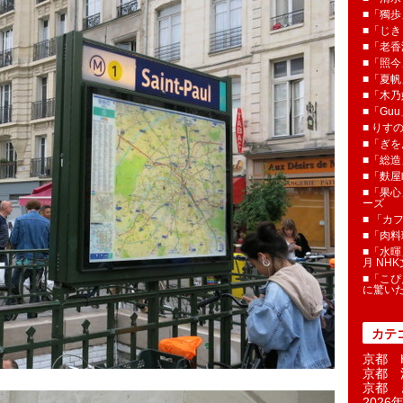
■「獨歩
■「じき
■「老香
■「照今
■「夏
■「木乃婦
■「Gu
■ りす
■「ぎを
■「総造
■「麩屋
■「果心
ーズ
■ 「カ
■「肉料
■「水暉
月 NH
■「こぴ
に驚い
カテ
京都 H
京都 
京都 
2026年