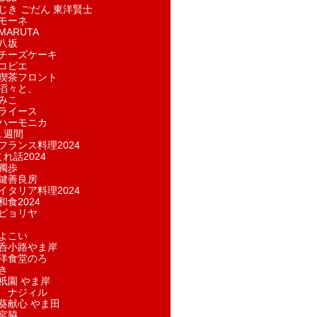
じき ごだん 東洋賢士
モーネ
ARUTA
八坂
チーズケーキ
コピエ
喫茶フロント
滔々と、
みこ
ライース
ハーモニカ
１週間
フランス料理2024
れ話2024
獨歩
鍵善良房
イタリア料理2024
和食2024
ピョリヤ
よこい
呑小路やま岸
洋食堂のろ
き
祇園 やま岸
 ナジィル
葵献心 やま田
宮脇