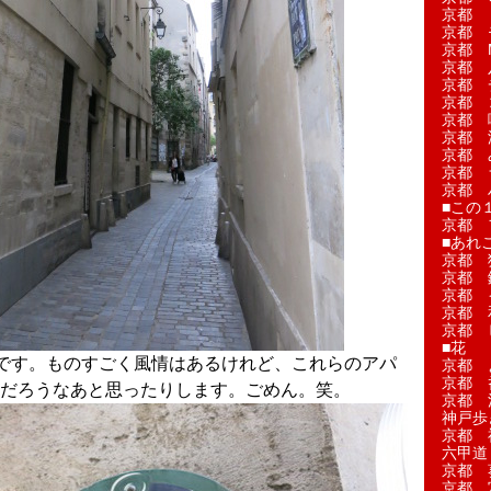
京都 
京都 
京都 M
京都 
京都 
京都 
京都 
京都 
京都 
京都 
京都 
■この
京都 
■あれこ
京都 
京都 
京都 
京都 
京都 
■花
です。ものすごく風情はあるけれど、これらのアパ
京都 
京都 
だろうなあと思ったりします。ごめん。笑。
京都 
神戸歩
京都 
六甲道
京都 
京都 