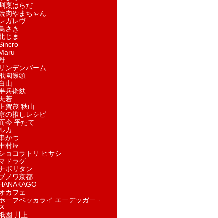
割烹はらだ
焼肉やまちゃん
レガレヴ
鳥さき
北じま
incro
aru
丹
リンデンバーム
祇園饅頭
白山
半兵衛麩
天若
上賀茂 秋山
京の推しレシピ
而今 平たて
ルカ
串かつ
中村屋
ショコラトリ ヒサシ
マドラグ
ナポリタン
ブノワ京都
ANAKAGO
オカフェ
ホーフベッカライ エーデッガー・
ス
祇園 川上