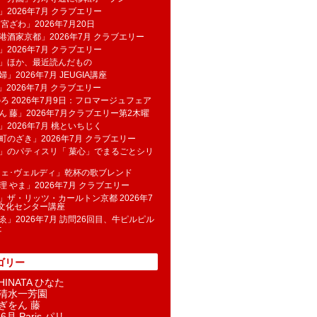
」2026年7月 クラブエリー
 宮ざわ」2026年7月20日
港酒家京都」2026年7月 クラブエリー
」2026年7月 クラブエリー
帆」ほか、最近読んだもの
」2026年7月 JEUGIA講座
u」2026年7月 クラブエリー
のろ 2026年7月9日：フロマージュフェア
ん 藤」2026年7月クラブエリー第2木曜
」2026年7月 桃といちじく
町のざき」2026年7月 クラブエリー
」のパティスリ「 菓​心」でまるごとシリ
フェ･ヴェルディ」乾杯の歌ブレンド
理 やま」2026年7月 クラブエリー
」ザ・リッツ・カールトン京都 2026年7
K文化センター講座
ゑ」2026年7月 訪問26回目、牛ピルピル
た
ゴリー
INATA ひなた
清水一芳園
ぎをん 藤
6月 Paris パリ