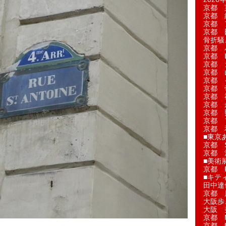
京都 
京都 
京都 
京都 
骨折騒
京都 
京都 L'a
京都 
京都 
京都 
京都 
京都 
京都 
京都 
京都 
京都 
■東京
京都 S
京都 
■美術
京都 
■キテ
田中達
京都 
大阪歩
大阪 
京都 
京都 