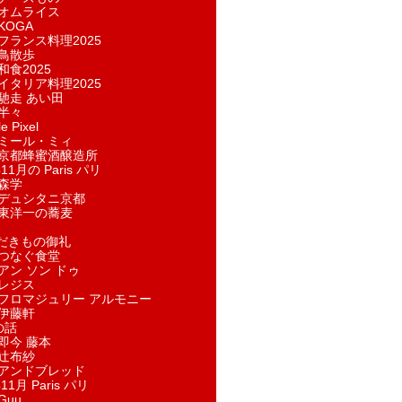
オムライス
KOGA
フランス料理2025
鳥散歩
和食2025
イタリア料理2025
馳走 あい田
半々
e Pixel
ミール・ミィ
京都蜂蜜酒醸造所
11月の Paris パリ
森学
デュシタニ京都
東洋一の蕎麦
ただきもの御礼
つなぐ食堂
アン ソン ドゥ
レジス
フロマジュリー アルモニー
伊藤軒
の話
即今 藤本
辻布紗
アンドブレッド
11月 Paris パリ
Guu