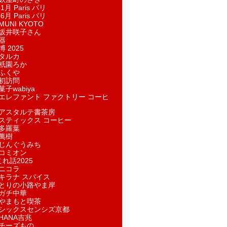
1月 Paris パリ
6月 Paris パリ
UNI KYOTO
坂井咲子さん
器
 2025
タルカ
祇園ろか
ふくや
初訪問
子wabiya
エレファント ファクトリー コーヒ
アスタルテ書茶房
スティックス コーヒー
多羅葉
萬樹
じんぐうみち
コミオン
れ話2025
ニコラ
キラナ スパイス
とりの小路やま岸
ガチ中華
やまもと喫茶
シックスセンシズ京都
HANA吉兆
チーズもの