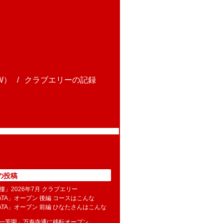
W）
クラブエリーの記録
の投稿
樓」2026年7月 クラブエリー
NATA」オープン 後編 コースはこんな
NATA」オープン 前編 ひなたさんはこんな
水一芳園」万寿寺通に移転オープン