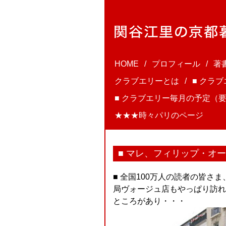
HOME
プロフィール
著
クラブエリーとは
■ クラ
■ クラブエリー毎月の予定（要
★★★時々パリのページ
■ マレ、フィリップ・オ
■ 全国100万人の読者の皆
局ヴォージュ店もやっぱり訪れ
ところがあり・・・