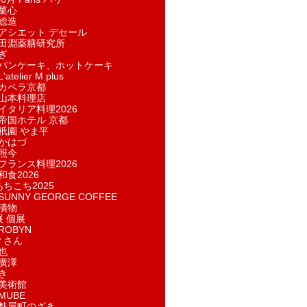
菓​心
総造
アシエット デセール
田淵薬膳研究所
ぎ
パンケーキ、ホットケーキ
telier M plus
カペラ京都
山本料理店
イタリア料理2026
帝国ホテル 京都
祇園 やま平
かはづ
照今
フランス料理2026
和食2026
あちこち2025
UNNY GEORGE COFFEE
漬物
展 個展
ROBYN
ィさん
也
廣澤
き
美術館
MUBE
麩屋町のざき