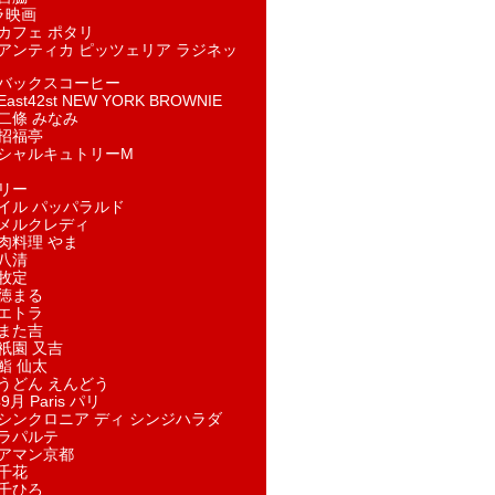
ラ映画
カフェ ポタリ
アンティカ ピッツェリア ラジネッ
バックスコーヒー
st42st NEW YORK BROWNIE
二條 みなみ
招福亭
シャルキュトリーM
リー
イル パッパラルド
メルクレディ
肉料理 やま
八清
牧定
徳まる
エトラ
また吉
祇園 又吉
鮨 仙太
うどん えんどう
9月 Paris パリ
シンクロニア ディ シンジハラダ
ラパルテ
アマン京都
千花
千ひろ