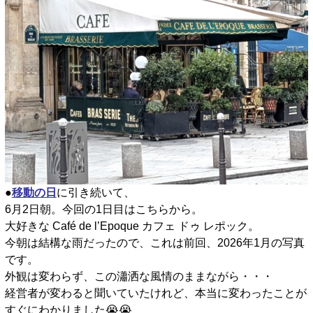
●
移動の日
に引き続いて、
6月2日朝。今回の1日目はこちらから。
大好きな Café de l’Epoque カフェ ドゥ レポック。
今朝は結構な雨だったので、これは前回、2026年1月の写真
です。
外観は変わらず、この瀟洒な風情のままながら・・・
経営者が変わると聞いていたけれど、本当に変わったことが
すぐにわかりました😭😭