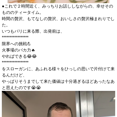
●これで２時間近く、みっちりお話ししながらの、幸せその
もののティータイム。
時間の贅沢、もてなしの贅沢、おいしさの贅沢極まれりでし
た。
いつもパリに来る際、出発前は、
*****************
限界への挑戦💪
火事場のバカ力🔥
やればできる😂😂
*****************
をスローガンに、あふれる様々をひっしの思いで片付けて来
るんだけど、
やっぱりそうまでして来た価値は十分過ぎるほどあったなあ
と思えたのです😭😭