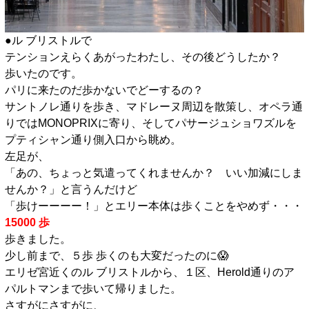
●ル ブリストルで
テンションえらくあがったわたし、その後どうしたか？
歩いたのです。
パリに来たのだ歩かないでどーするの？
サントノレ通りを歩き、マドレーヌ周辺を散策し、オペラ通
りではMONOPRIXに寄り、そしてパサージュショワズルを
プティシャン通り側入口から眺め。
左足が、
「あの、ちょっと気遣ってくれませんか？ いい加減にしま
せんか？」と言うんだけど
「歩けーーーー！」とエリー本体は歩くことをやめず・・・
15000 歩
歩きました。
少し前まで、５歩 歩くのも大変だったのに😱
エリゼ宮近くのル ブリストルから、１区、Herold通りのア
パルトマンまで歩いて帰りました。
さすがにさすがに、