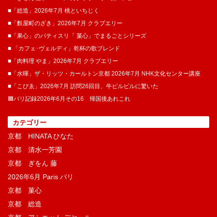
■「総造」2026年7月 桃といちじく
■「麩屋町のざき」2026年7月 クラブエリー
■「果心」のパティスリ「 菓​心」でまるごとシリーズ
■ 「カフェ･ヴェルディ」乾杯の歌ブレンド
■「肉料理 やま」2026年7月 クラブエリー
■「水暉」ザ・リッツ・カールトン京都 2026年7月 NHK文化センター講座
■「こぴゑ」2026年7月 訪問26回目、牛ピルピルに驚いた
🟦パリ記録2026年6月その16 帰国後あれこれ
カテゴリー
京都 HINATA ひなた
京都 清水一芳園
京都 ぎをん 藤
2026年6月 Paris パリ
京都 菓​心
京都 総造