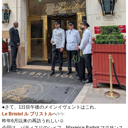
●さて、1日目午後のメインイヴェントはこれ、
Le Bristol ル ブリストル
へ✨️✨️
昨年6月以来の再訪うれしい☺️
今回は、パティスリのシェフ、Maxence Barbot マクサンス