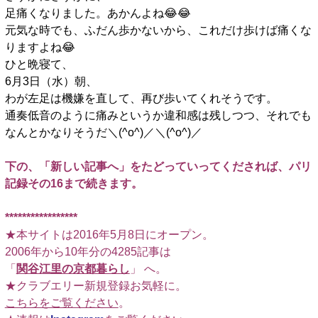
足痛くなりました。あかんよね😂😂
元気な時でも、ふだん歩かないから、これだけ歩けば痛くな
りますよね😂
ひと晩寝て、
6月3日（水）朝、
わが左足は機嫌を直して、再び歩いてくれそうです。
通奏低音のように痛みというか違和感は残しつつ、それでも
なんとかなりそうだ＼(^o^)／＼(^o^)／
□
下の、「新しい記事へ」をたどっていってくだされば、パリ
記録その16まで続きます。
□
*****************
★本サイトは2016年5月8日にオープン。
2006年から10年分の4285記事は
「
関谷江里の京都暮らし
」 へ。
★クラブエリー新規登録お気軽に。
こちらをご覧ください
。