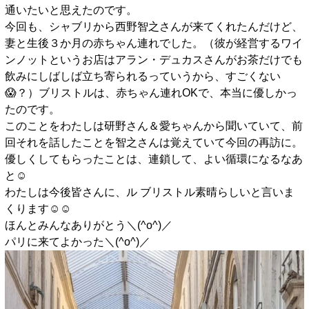
通いたいと思えたのです。
今回も、シャブリから西野智之さんが来てくれたんだけど、
妻と生後３か月の赤ちゃん連れでした。（彼が経営するワイ
ンノットというお店はアラン・デュカスさんがお茶だけでも
飲みにしばしば立ち寄られるっていうから、すごくない
😱？）ブリストルは、赤ちゃん連れOKで、本当に優しかっ
たのです。
このことをわたしは研野さん＆愛ちゃんから聞いていて、前
回それを話したことを智之さんは覚えていて今回の再訪に。
優しくしてもらったことは、連鎖して、よい循環になるなあ
と☺️
わたしは今後皆さんに、ル ブリストル素晴らしいと言いま
くります☺️☺️
ほんとみんなありがとう＼(^o^)／
パリに来てよかった＼(^o^)／