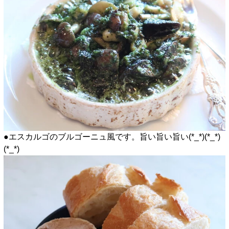
●エスカルゴのブルゴーニュ風です。旨い旨い旨い(*_*)(*_*)
(*_*)