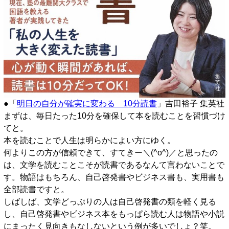
●「
明日の自分が確実に変わる 10分読書
」吉田裕子 集英社
まずは、毎日たった10分を確保して本を読むことを習慣づけ
てと。
本を読むことで人生は明らかによい方にゆく。
何よりこの方が信頼できて、すてきー＼(^o^)／と思ったの
は、文学を読むことこそが読書であるなんて言わないことで
す。物語はもちろん、自己啓発書やビジネス書も、実用書も
全部読書ですと。
しばしば、文学どっぷりの人は自己啓発書の類を軽く見る
し、自己啓発書やビジネス本をもっぱら読む人は物語や小説
にまったく見向きもなしないという例が多いでしょ？笑。