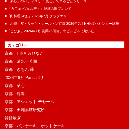
■「果心」のパティスリ「 菓​心」でまるごとシリーズ
■ 「カフェ･ヴェルディ」乾杯の歌ブレンド
■「肉料理 やま」2026年7月 クラブエリー
■「水暉」ザ・リッツ・カールトン京都 2026年7月 NHK文化センター講座
■「こぴゑ」2026年7月 訪問26回目、牛ピルピルに驚いた
カテゴリー
京都 HINATA ひなた
京都 清水一芳園
京都 ぎをん 藤
2026年6月 Paris パリ
京都 菓​心
京都 総造
京都 アシエット デセール
京都 田淵薬膳研究所
骨折騒ぎ
京都 パンケーキ、ホットケーキ