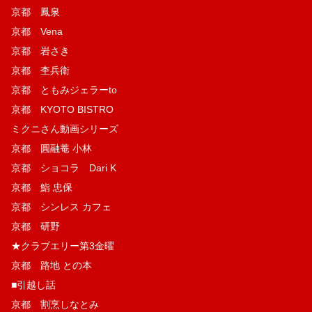
京都 鳳泉
京都 Vena
京都 岩さき
京都 杢兵衛
京都 ともみジェラーto
京都 KYOTO BISTRO
ミクニさん動画シリーズ
京都 圓融菴 小林
京都 ショコラ Dari K
京都 鮨 忠保
京都 シンレス カフェ
京都 研野
★クラブエリー第3金曜
京都 路地 との本
■引越し話
京都 割烹しなとみ