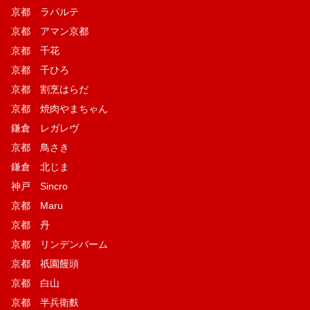
京都 ラパルテ
京都 アマン京都
京都 千花
京都 千ひろ
京都 割烹はらだ
京都 焼肉やまちゃん
鎌倉 レガレヴ
京都 鳥さき
鎌倉 北じま
神戸 Sincro
京都 Maru
京都 丹
京都 リンデンバーム
京都 祇園饅頭
京都 白山
京都 半兵衛麩