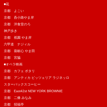
■花
京都 よこい
京都 呑小路やま岸
京都 洋食堂のろ
神戸歩き
京都 祇園 やま岸
六甲道 ナジィル
京都 葵献心 やま田
京都 宮脇
■オペラ映画
京都 カフェ ポタリ
京都 アンティカ ピッツェリア ラジネッロ
スターバックスコーヒー
京都 East42st NEW YORK BROWNIE
京都 二條 みなみ
京都 招福亭