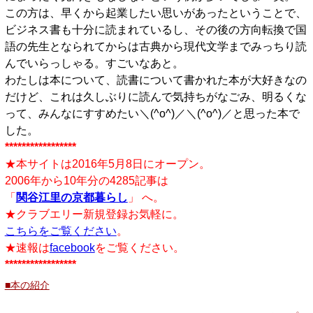
この方は、早くから起業したい思いがあったということで、
ビジネス書も十分に読まれているし、その後の方向転換で国
語の先生となられてからは古典から現代文学までみっちり読
んでいらっしゃる。すごいなあと。
わたしは本について、読書について書かれた本が大好きなの
だけど、これは久しぶりに読んで気持ちがなごみ、明るくな
って、みんなにすすめたい＼(^o^)／＼(^o^)／と思った本で
した。
*****************
★本サイトは2016年5月8日にオープン。
2006年から10年分の4285記事は
「
関谷江里の京都暮らし
」 へ。
★クラブエリー新規登録お気軽に。
こちらをご覧ください
。
★速報は
facebook
をご覧ください。
*****************
■本の紹介