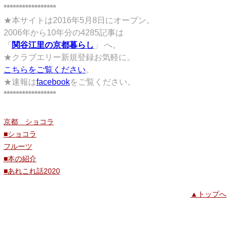
*****************
★本サイトは2016年5月8日にオープン。
2006年から10年分の4285記事は
「
関谷江里の京都暮らし
」 へ。
★クラブエリー新規登録お気軽に。
こちらをご覧ください
。
★速報は
facebook
をご覧ください。
*****************
京都 ショコラ
■ショコラ
フルーツ
■本の紹介
■あれこれ話2020
▲トップへ