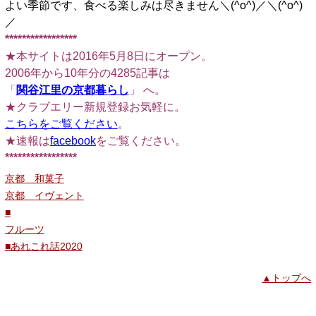
よい季節です、食べる楽しみは尽きません＼(^o^)／＼(^o^)
／
*****************
★本サイトは2016年5月8日にオープン。
2006年から10年分の4285記事は
「
関谷江里の京都暮らし
」 へ。
★クラブエリー新規登録お気軽に。
こちらをご覧ください
。
★速報は
facebook
をご覧ください。
*****************
京都 和菓子
京都 イヴェント
■
フルーツ
■あれこれ話2020
▲トップへ