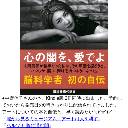
●中野信子さんの本、Kindle版 2冊同時に出ました。予約し
ておいたら発売日の0時きっかりに配信されてきました。
アートについての本と自伝と。早く読みたい＼(^o^)／
「
脳から見るミュージアム アートは人を耕す
」
「
ペルソナ 脳に潜む闇
」