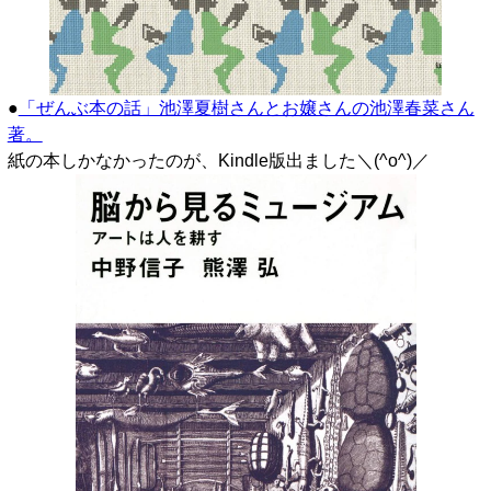
●
「ぜんぶ本の話」池澤夏樹さんとお嬢さんの池澤春菜さん
著。
紙の本しかなかったのが、Kindle版出ました＼(^o^)／