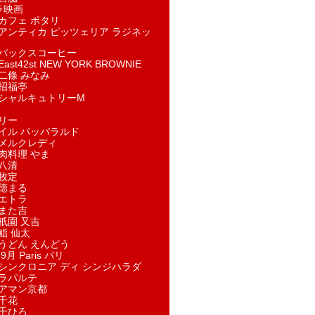
ラ映画
カフェ ポタリ
アンティカ ピッツェリア ラジネッ
バックスコーヒー
st42st NEW YORK BROWNIE
二條 みなみ
招福亭
シャルキュトリーM
リー
イル パッパラルド
メルクレディ
肉料理 やま
八清
牧定
徳まる
エトラ
また吉
祇園 又吉
鮨 仙太
うどん えんどう
9月 Paris パリ
シンクロニア ディ シンジハラダ
ラパルテ
アマン京都
千花
千ひろ