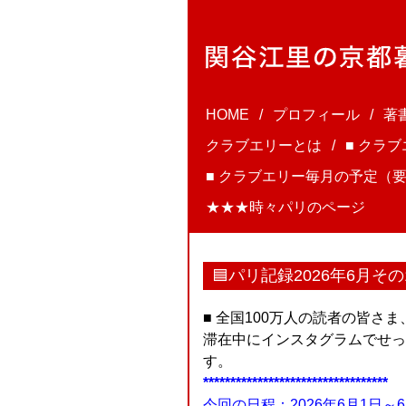
HOME
プロフィール
著
クラブエリーとは
■ クラ
■ クラブエリー毎月の予定（要
★★★時々パリのページ
🟦パリ記録2026年6月そ
■ 全国100万人の読者の皆さ
滞在中にインスタグラムでせっ
す。
**********************************
今回の日程：2026年6月1日～6