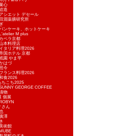
菓​心
総造
アシエット デセール
田淵薬膳研究所
ぎ
パンケーキ、ホットケーキ
telier M plus
カペラ京都
山本料理店
イタリア料理2026
帝国ホテル 京都
祇園 やま平
かはづ
照今
フランス料理2026
和食2026
あちこち2025
UNNY GEORGE COFFEE
漬物
展 個展
ROBYN
ィさん
也
廣澤
き
美術館
MUBE
麩屋町のざき