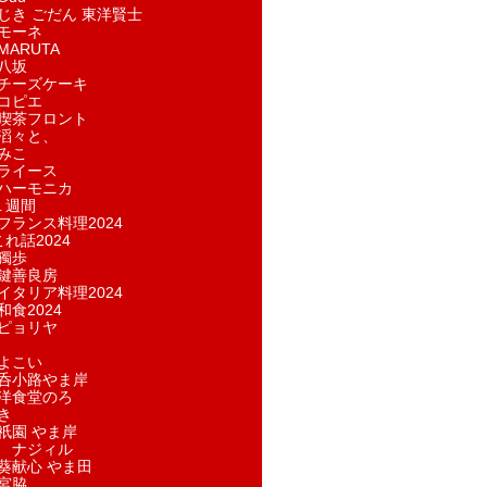
じき ごだん 東洋賢士
モーネ
ARUTA
八坂
チーズケーキ
コピエ
喫茶フロント
滔々と、
みこ
ライース
ハーモニカ
１週間
フランス料理2024
れ話2024
獨歩
鍵善良房
イタリア料理2024
和食2024
ピョリヤ
よこい
呑小路やま岸
洋食堂のろ
き
祇園 やま岸
 ナジィル
葵献心 やま田
宮脇