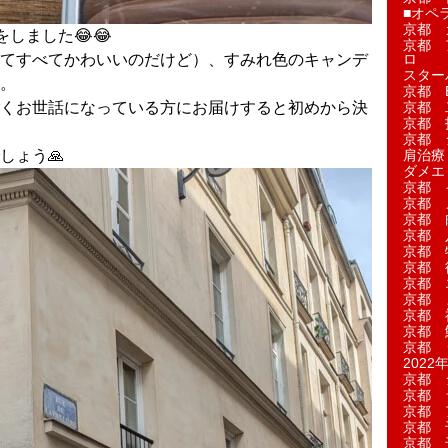
■オペ
京都 
しました😂😂
京都 
てすべてかわいいのだけど）、すみれ色のキャンデ
ロ
スター
。
京都 Ea
くお世話になっている方にお届けすると初めから決
京都 
京都 
京都 
しょう🙏
肩治療
ダメエ
京都 
京都 
京都 
京都 
京都 
京都 
京都 
京都 
京都 
京都 
京都 
2022年
京都 
京都 
京都 
京都 
京都 