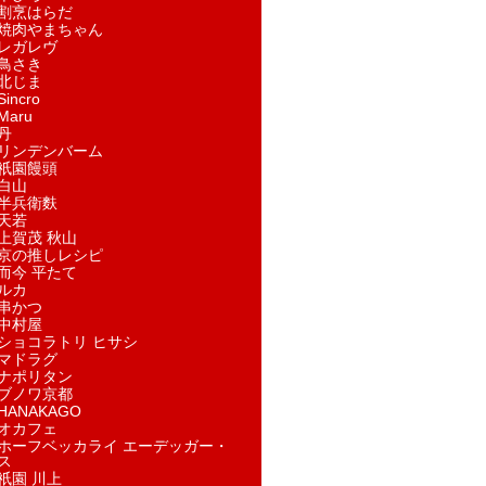
割烹はらだ
焼肉やまちゃん
レガレヴ
鳥さき
北じま
incro
aru
丹
リンデンバーム
祇園饅頭
白山
半兵衛麩
天若
上賀茂 秋山
京の推しレシピ
而今 平たて
ルカ
串かつ
中村屋
ショコラトリ ヒサシ
マドラグ
ナポリタン
ブノワ京都
ANAKAGO
オカフェ
ホーフベッカライ エーデッガー・
ス
祇園 川上