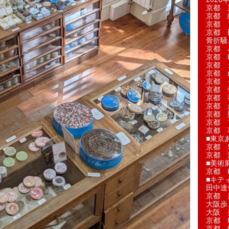
京都 
京都 
京都 
京都 
骨折騒
京都 
京都 L'a
京都 
京都 
京都 
京都 
京都 
京都 
京都 
京都 
京都 
■東京
京都 S
京都 
■美術
京都 
■キテ
田中達
京都 
大阪歩
大阪 
京都 
京都 