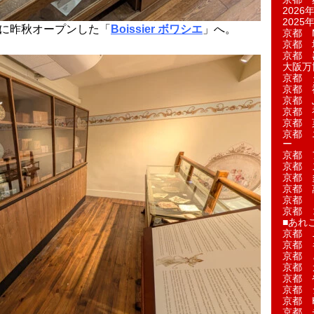
2026年
2025年
中に昨秋オープンした「
Boissier ボワシエ
」へ。
京都 M
京都 
京都 
大阪万博
京都 
京都 
京都 
京都 
京都 菓
京都 
ー
京都 
京都 
京都 
京都 
京都 
京都 
■あれこ
京都 
京都 
京都 
京都 
京都 
京都 
京都 
京都 