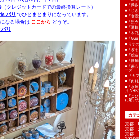
■「獨歩
😱（クレジットカードでの最終換算レート）
■「じき
ris パリ
でひとまとまりになっています。
■「老香
覧になる場合は
ここから
どうぞ。
■「照今
■「夏
々パリ
■「木乃婦
■「Gu
■ りす
■「ぎを
■「総造
■「麩屋
■「果心
ーズ
■ 「カ
■「肉料
■「水暉
月 NH
■「こぴ
に驚い
カテ
京都 H
京都 
京都 
2026年