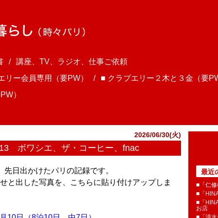
書
講座、TV、ラジオ、仕事ご依頼
ブエリー会員専用（要PW）
■ クラブエリー２木と３金（要P
PW）
2026/06/30(火)
の13 ボワシエ、ザ・コーヒー、fnac
ま、先日出かけたパリの記録です。
最近
せと出した写真を、こちらに貼り付けアップしま
■「仁修
■「HI
■「HI
お店
月10日（8泊10日、中7日）
■「清