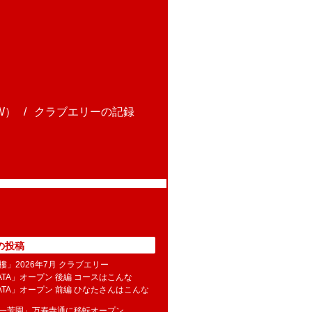
W）
クラブエリーの記録
の投稿
樓」2026年7月 クラブエリー
NATA」オープン 後編 コースはこんな
NATA」オープン 前編 ひなたさんはこんな
水一芳園」万寿寺通に移転オープン