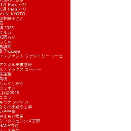
1月 Paris パリ
6月 Paris パリ
UNI KYOTO
坂井咲子さん
器
 2025
タルカ
祇園ろか
ふくや
初訪問
子wabiya
エレファント ファクトリー コーヒ
アスタルテ書茶房
スティックス コーヒー
多羅葉
萬樹
じんぐうみち
コミオン
れ話2025
ニコラ
キラナ スパイス
とりの小路やま岸
ガチ中華
やまもと喫茶
シックスセンシズ京都
HANA吉兆
チーズもの