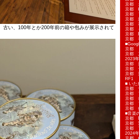
京都 
京都 
京都 
京都 
京都 
古い、100年とか200年前の箱や包みが展示されて
京都 
京都 
京都 
■Googl
京都 
京都 
2023年
京都 
京都 
京都 
RF1
■ い
京都 
京都 
京都 
京都 
京都 
■音楽
京都 
京都 
京都 
2024年
京都 