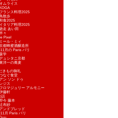
オムライス
KOGA
フランス料理2025
鳥散歩
和食2025
イタリア料理2025
馳走 あい田
半々
e Pixel
ミール・ミィ
京都蜂蜜酒醸造所
11月の Paris パリ
森学
デュシタニ京都
東洋一の蕎麦
ただきもの御礼
つなぐ食堂
アン ソン ドゥ
レジス
フロマジュリー アルモニー
伊藤軒
の話
即今 藤本
辻布紗
アンドブレッド
11月 Paris パリ
Guu