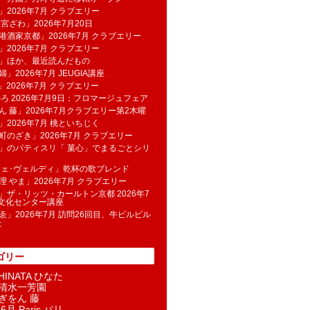
」2026年7月 クラブエリー
 宮ざわ」2026年7月20日
港酒家京都」2026年7月 クラブエリー
」2026年7月 クラブエリー
帆」ほか、最近読んだもの
」2026年7月 JEUGIA講座
u」2026年7月 クラブエリー
のろ 2026年7月9日：フロマージュフェア
ん 藤」2026年7月クラブエリー第2木曜
」2026年7月 桃といちじく
町のざき」2026年7月 クラブエリー
」のパティスリ「 菓​心」でまるごとシリ
フェ･ヴェルディ」乾杯の歌ブレンド
理 やま」2026年7月 クラブエリー
」ザ・リッツ・カールトン京都 2026年7
K文化センター講座
ゑ」2026年7月 訪問26回目、牛ピルピル
た
ゴリー
INATA ひなた
清水一芳園
ぎをん 藤
6月 Paris パリ