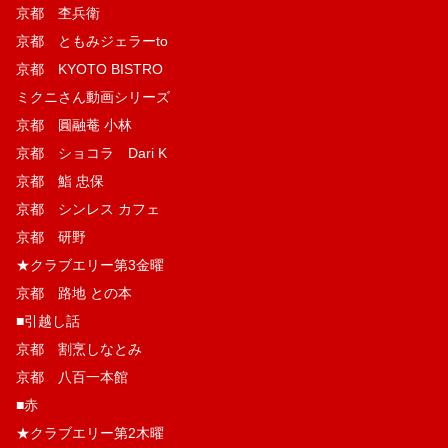
京都 杢兵衛
京都 ともみジェラーto
京都 KYOTO BISTRO
ミクニさん動画シリーズ
京都 圓融菴 小林
京都 ショコラ Dari K
京都 鮨 忠保
京都 シンレス カフェ
京都 研野
★クラブエリー第3金曜
京都 路地 との本
■引越し話
京都 割烹しなとみ
京都 八百一本館
■赤
★クラブエリー第2木曜