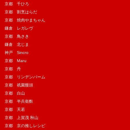
京都 千ひろ
京都 割烹はらだ
京都 焼肉やまちゃん
鎌倉 レガレヴ
京都 鳥さき
鎌倉 北じま
神戸 Sincro
京都 Maru
京都 丹
京都 リンデンバーム
京都 祇園饅頭
京都 白山
京都 半兵衛麩
京都 天若
京都 上賀茂 秋山
京都 京の推しレシピ