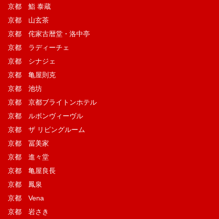
京都 鮨 泰蔵
京都 山玄茶
京都 侘家古暦堂・洛中亭
京都 ラディーチェ
京都 シナジェ
京都 亀屋則克
京都 池坊
京都 京都ブライトンホテル
京都 ルボンヴィーヴル
京都 ザ リビングルーム
京都 冨美家
京都 進々堂
京都 亀屋良長
京都 鳳泉
京都 Vena
京都 岩さき