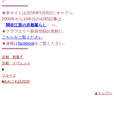
／
*****************
★本サイトは2016年5月8日にオープン。
2006年から10年分の4285記事は
「
関谷江里の京都暮らし
」 へ。
★クラブエリー新規登録お気軽に。
こちらをご覧ください
。
★速報は
facebook
をご覧ください。
*****************
京都 和菓子
京都 イヴェント
■
フルーツ
■あれこれ話2020
▲トップへ