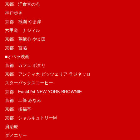
京都 洋食堂のろ
神戸歩き
京都 祇園 やま岸
六甲道 ナジィル
京都 葵献心 やま田
京都 宮脇
■オペラ映画
京都 カフェ ポタリ
京都 アンティカ ピッツェリア ラジネッロ
スターバックスコーヒー
京都 East42st NEW YORK BROWNIE
京都 二條 みなみ
京都 招福亭
京都 シャルキュトリーM
肩治療
ダメエリー