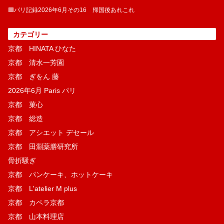
🟦パリ記録2026年6月その16 帰国後あれこれ
カテゴリー
京都 HINATA ひなた
京都 清水一芳園
京都 ぎをん 藤
2026年6月 Paris パリ
京都 菓​心
京都 総造
京都 アシエット デセール
京都 田淵薬膳研究所
骨折騒ぎ
京都 パンケーキ、ホットケーキ
京都 L'atelier M plus
京都 カペラ京都
京都 山本料理店