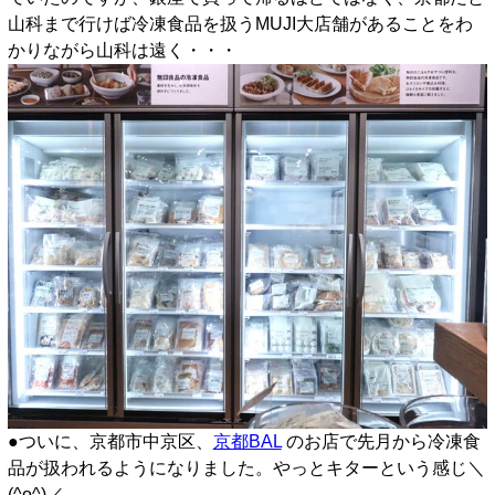
山科まで行けば冷凍食品を扱うMUJI大店舗があることをわ
かりながら山科は遠く・・・
●ついに、京都市中京区、
京都BAL
のお店で先月から冷凍食
品が扱われるようになりました。やっとキターという感じ＼
(^o^)／