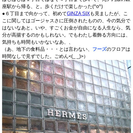
座駅から帰る、と。歩くだけで楽しかった(^o^)
●６丁目まで向かって、初めて
GINZA SIX
も見ましたが、こ
こに関してはゴージャスさに圧倒されたものの、今の気分で
はないなあと。いや、すごくお金が自由になる人生なら、気
分が高揚するのかもしれない。でもわたし着飾る方向には、
気持ちも時間もいかないなあ、、
（あ、地下の食料品・・・とは言わない、
フーズ
のフロアは
時間なしで見ずでした。ごめん<(_ _)>）