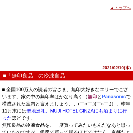
▲トップへ
2021/02/10(水)
■「無印良品」の冷凍食品
■ 全国100万人の読者の皆さま、無印大好きなエリーでござ
います。家の中の無印率はかなり高く（
無印
と
Panasonic
で
構成された室内と言えましょう、、(￣○￣;)(￣○￣;)）、昨年
11月末には
聖地巡礼、MUJI HOTEL GINZAにも泊まりに行
った
ほどです。
無印良品の冷凍食品を、一度買ってみたいもんだなあと思っ
ていたのですが、銀座で買って帰るほどではなく、京都だと