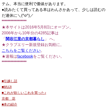
テム、本当に便利で価値があります。
●読みたくて買ってある本はわんさかあって、少しは読むの
だ連休に＼(^o^)／
*****************
★本サイトは2016年5月8日にオープン。
2006年から10年分の4285記事は
「
関谷江里の京都暮らし
」 へ。
★クラブエリー新規登録お気軽に。
こちらをご覧ください
。
★速報は
facebook
をご覧ください。
*****************
■引越し話
■MUJI
■これが欲しいこれを買った♪
京都 花
■本の紹介