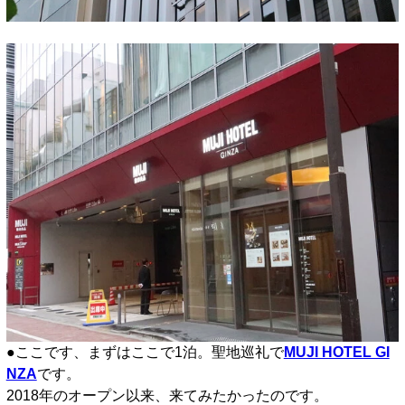
●
●ここです、まずはここで1泊。聖地巡礼で
MUJI HOTEL GI
NZA
です。
2018年のオープン以来、来てみたかったのです。