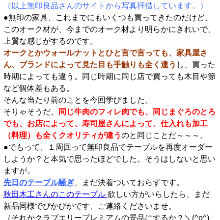
（以上無印良品さんのサイトから写真拝借しています。）
●無印の家具、これまでにもいくつも買ってきたのだけど、
このオーク材が、今までのオーク材より明らかにきれいで、
上質な感じがするのです。
オークとかウォールナットとひと言で言っても、家具屋さ
ん、ブランドによって見た目も手触りも全く違う
し、買った
時期によっても違う。同じ時期に同じ店で買っても木目や節
など個体差もある。
そんな当たり前のことを今回学びました。
そりゃそうだ、
同じ牛肉のフィレ肉でも、同じまぐろのとろ
でも、お店によって、寿司屋さんによって、仕入れも加工
（料理）も全くクオリティが違う
のと同じことだ～～～。
●でもって、１周回って無印良品でテーブルを再度オーダー
しようか？と本気で思ったほどでした。そうはしないと思い
ますが。
先日のテーブル騒ぎ
、まだ決着ついておらずです。
秋田木工さんのこのテーブル
欲しい方がいらしたら、まだ
新品同様でぴかぴかです、ご連絡くださいませ。
（それかクラブエリープレミアムの景品にするか？＼(^o^)