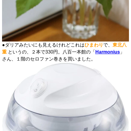
●ダリアみたいにも見えるけれどこれは
ひまわり
で、
東北八
重
というの、２本で330円。八百一本館の「
H
armonius
」
さん、１階のセロファン巻きを買いました。