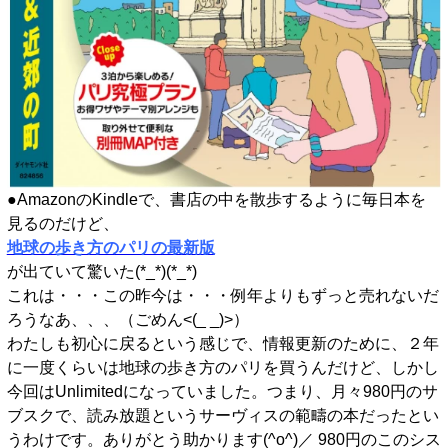
●AmazonのKindleで、書店の中を散歩するように毎日本を
見るのだけど、
地球の歩き方のパリの最新版
が出ていて驚いた(*_*)(*_*)
これは・・・この昨今は・・・例年よりもずっと売れないだ
ろうなあ、、、（ごめん<(_ _)>）
わたしも初心に戻るという感じで、情報更新のために、２年
に一度くらいは地球の歩き方のパリを買うんだけど、しかし
今回はUnlimitedになっていました。つまり、月々980円のサ
ブスクで、読み放題というサーヴィスの範疇の本だったとい
うわけです。ありがとう助かります(^o^)／ 980円のこのシス