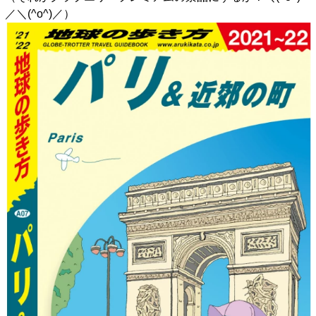
／＼(^o^)／）