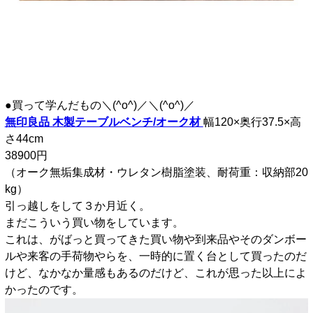
●買って学んだもの＼(^o^)／＼(^o^)／
無印良品 木製テーブルベンチ/オーク材
幅120×奥行37.5×高
さ44cm
38900円
（オーク無垢集成材・ウレタン樹脂塗装、耐荷重：収納部20
kg）
引っ越しをして３か月近く。
まだこういう買い物をしています。
これは、がばっと買ってきた買い物や到来品やそのダンボー
ルや来客の手荷物やらを、一時的に置く台として買ったのだ
けど、なかなか量感もあるのだけど、これが思った以上によ
かったのです。