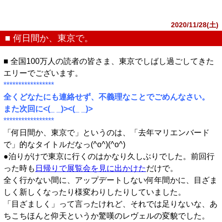
2020/11/28(土)
■ 何日間か、東京で。
■ 全国100万人の読者の皆さま、東京でしばし過ごしてきた
エリーでございます。
*****************
全くどなたにも連絡せず、不義理なことでごめんなさい。
また次回に<(_ _)><(_ _)>
*****************
「何日間か、東京で」というのは、「去年マリエンバード
で」的なタイトルだなっ(^o^)(^o^)
●泊りがけで東京に行くのはかなり久しぶりでした。前回行
った時も
日帰りで展覧会を見に出かけた
だけで。
全く行かない間に、アップデートしない何年間かに、目ざま
しく新しくなったり様変わりしたりしていました。
「目ざましく」って言ったけれど、それでは足りないな、あ
ちこちほんと仰天というか驚嘆のレヴェルの変貌でした。