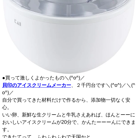
●買って激しくよかったもの＼(^o^)／
貝印のアイスクリームメーカー
、２千円台です＼(^o^)／＼(^
o^)／
自分で買ってきた材料だけで作るから、添加物一切なく安
心。
いい卵、新鮮な生クリームと牛乳さえあれば、ほんとーーに
おいしいアイスクリームが20分で、かんたーーーんにできま
す。
できたてって、ふわふわふわで天国かと。