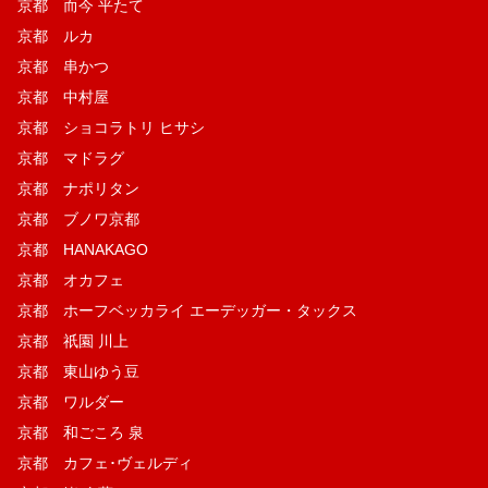
京都 而今 平たて
京都 ルカ
京都 串かつ
京都 中村屋
京都 ショコラトリ ヒサシ
京都 マドラグ
京都 ナポリタン
京都 ブノワ京都
京都 HANAKAGO
京都 オカフェ
京都 ホーフベッカライ エーデッガー・タックス
京都 祇園 川上
京都 東山ゆう豆
京都 ワルダー
京都 和ごころ 泉
京都 カフェ･ヴェルディ