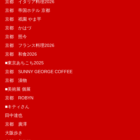
京都 イタリア料理2026
京都 帝国ホテル 京都
京都 祇園 やま平
京都 かはづ
京都 照今
京都 フランス料理2026
京都 和食2026
■東京あちこち2025
京都 SUNNY GEORGE COFFEE
京都 漬物
■美術展 個展
京都 ROBYN
■キティさん
田中達也
京都 廣澤
大阪歩き