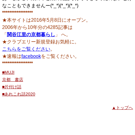
なこともできませんー(*_*)(*_*)(*_*)
*****************
★本サイトは2016年5月8日にオープン。
2006年から10年分の4285記事は
「
関谷江里の京都暮らし
」 へ。
★クラブエリー新規登録お気軽に。
こちらをご覧ください
。
★速報は
facebook
をご覧ください。
*****************
■MUJI
京都 書店
■片付け話
■あれこれ話2020
▲トップへ