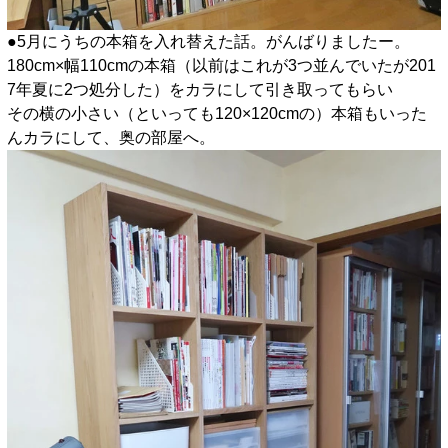
●5月にうちの本箱を入れ替えた話。がんばりましたー。
180cm×幅110cmの本箱（以前はこれが3つ並んでいたが201
7年夏に2つ処分した）をカラにして引き取ってもらい
その横の小さい（といっても120×120cmの）本箱もいった
んカラにして、奥の部屋へ。