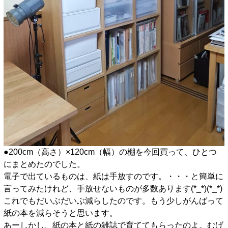
●200cm（高さ）×120cm（幅）の棚を今回買って、ひとつ
にまとめたのでした。
電子で出ているものは、紙は手放すのです。・・・と簡単に
言ってみたけれど、手放せないものが多数あります(*_*)(*_*)
これでもだいぶだいぶ減らしたのです。もう少しがんばって
紙の本を減らそうと思います。
あーしかし、紙の本と紙の雑誌で育ててもらったのよ。むげ