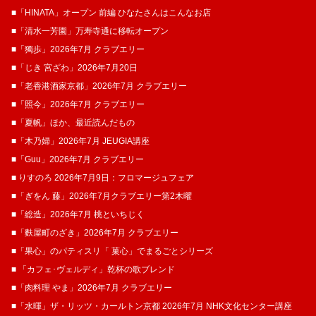
■「HINATA」オープン 前編 ひなたさんはこんなお店
■「清水一芳園」万寿寺通に移転オープン
■「獨歩」2026年7月 クラブエリー
■「じき 宮ざわ」2026年7月20日
■「老香港酒家京都」2026年7月 クラブエリー
■「照今」2026年7月 クラブエリー
■「夏帆」ほか、最近読んだもの
■「木乃婦」2026年7月 JEUGIA講座
■「Guu」2026年7月 クラブエリー
■ りすのろ 2026年7月9日：フロマージュフェア
■「ぎをん 藤」2026年7月クラブエリー第2木曜
■「総造」2026年7月 桃といちじく
■「麩屋町のざき」2026年7月 クラブエリー
■「果心」のパティスリ「 菓​心」でまるごとシリーズ
■ 「カフェ･ヴェルディ」乾杯の歌ブレンド
■「肉料理 やま」2026年7月 クラブエリー
■「水暉」ザ・リッツ・カールトン京都 2026年7月 NHK文化センター講座