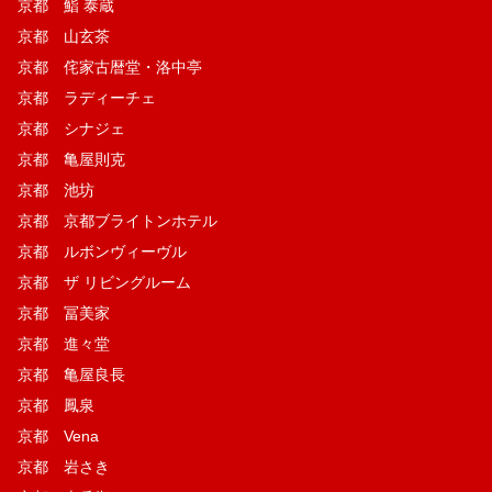
京都 鮨 泰蔵
京都 山玄茶
京都 侘家古暦堂・洛中亭
京都 ラディーチェ
京都 シナジェ
京都 亀屋則克
京都 池坊
京都 京都ブライトンホテル
京都 ルボンヴィーヴル
京都 ザ リビングルーム
京都 冨美家
京都 進々堂
京都 亀屋良長
京都 鳳泉
京都 Vena
京都 岩さき