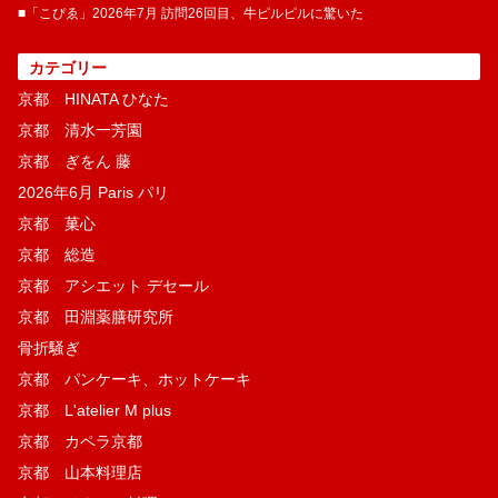
■「こぴゑ」2026年7月 訪問26回目、牛ピルピルに驚いた
カテゴリー
京都 HINATA ひなた
京都 清水一芳園
京都 ぎをん 藤
2026年6月 Paris パリ
京都 菓​心
京都 総造
京都 アシエット デセール
京都 田淵薬膳研究所
骨折騒ぎ
京都 パンケーキ、ホットケーキ
京都 L'atelier M plus
京都 カペラ京都
京都 山本料理店