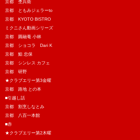
京都 杢兵衛
京都 ともみジェラーto
京都 KYOTO BISTRO
ミクニさん動画シリーズ
京都 圓融菴 小林
京都 ショコラ Dari K
京都 鮨 忠保
京都 シンレス カフェ
京都 研野
★クラブエリー第3金曜
京都 路地 との本
■引越し話
京都 割烹しなとみ
京都 八百一本館
■赤
★クラブエリー第2木曜