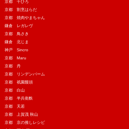
京都 千ひろ
京都 割烹はらだ
京都 焼肉やまちゃん
鎌倉 レガレヴ
京都 鳥さき
鎌倉 北じま
神戸 Sincro
京都 Maru
京都 丹
京都 リンデンバーム
京都 祇園饅頭
京都 白山
京都 半兵衛麩
京都 天若
京都 上賀茂 秋山
京都 京の推しレシピ