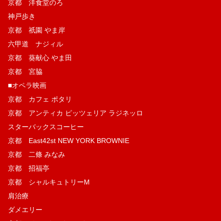
京都 洋食堂のろ
神戸歩き
京都 祇園 やま岸
六甲道 ナジィル
京都 葵献心 やま田
京都 宮脇
■オペラ映画
京都 カフェ ポタリ
京都 アンティカ ピッツェリア ラジネッロ
スターバックスコーヒー
京都 East42st NEW YORK BROWNIE
京都 二條 みなみ
京都 招福亭
京都 シャルキュトリーM
肩治療
ダメエリー