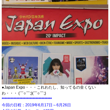
●Japan Expo・・・これわたし、知ってるの全くない
わ・・・ (￣○￣;)(￣○￣;)
**********************************
今回の日程：2019年6月17日～6月26日