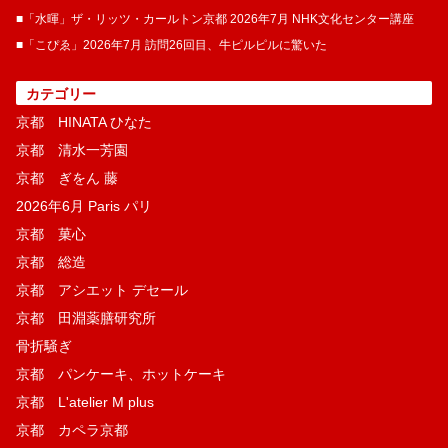
■「水暉」ザ・リッツ・カールトン京都 2026年7月 NHK文化センター講座
■「こぴゑ」2026年7月 訪問26回目、牛ピルピルに驚いた
カテゴリー
京都 HINATA ひなた
京都 清水一芳園
京都 ぎをん 藤
2026年6月 Paris パリ
京都 菓​心
京都 総造
京都 アシエット デセール
京都 田淵薬膳研究所
骨折騒ぎ
京都 パンケーキ、ホットケーキ
京都 L'atelier M plus
京都 カペラ京都