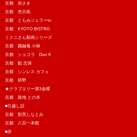
京都 岩さき
京都 杢兵衛
京都 ともみジェラーto
京都 KYOTO BISTRO
ミクニさん動画シリーズ
京都 圓融菴 小林
京都 ショコラ Dari K
京都 鮨 忠保
京都 シンレス カフェ
京都 研野
★クラブエリー第3金曜
京都 路地 との本
■引越し話
京都 割烹しなとみ
京都 八百一本館
■赤