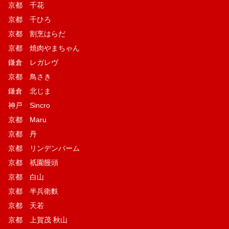
京都 千花
京都 千ひろ
京都 割烹はらだ
京都 焼肉やまちゃん
鎌倉 レガレヴ
京都 鳥さき
鎌倉 北じま
神戸 Sincro
京都 Maru
京都 丹
京都 リンデンバーム
京都 祇園饅頭
京都 白山
京都 半兵衛麩
京都 天若
京都 上賀茂 秋山