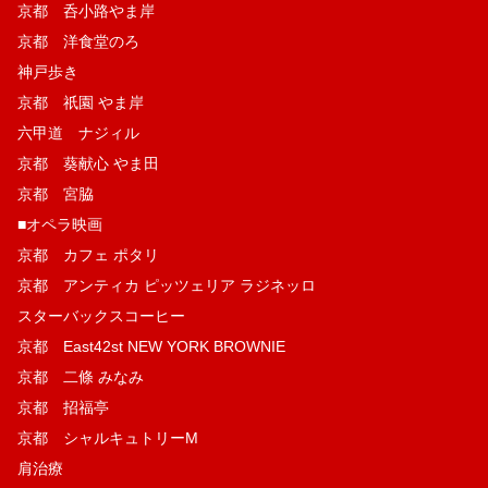
京都 呑小路やま岸
京都 洋食堂のろ
神戸歩き
京都 祇園 やま岸
六甲道 ナジィル
京都 葵献心 やま田
京都 宮脇
■オペラ映画
京都 カフェ ポタリ
京都 アンティカ ピッツェリア ラジネッロ
スターバックスコーヒー
京都 East42st NEW YORK BROWNIE
京都 二條 みなみ
京都 招福亭
京都 シャルキュトリーM
肩治療