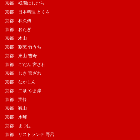
京都 祇園にしむら
京都 日本料理 とくを
京都 和久傳
京都 おたぎ
京都 木山
京都 割烹 竹うち
京都 東山 吉寿
京都 ごだん 宮ざわ
京都 じき 宮ざわ
京都 なかじん
京都 二条 やま岸
京都 実伶
京都 観山
京都 水暉
京都 まつは
京都 リストランテ 野呂