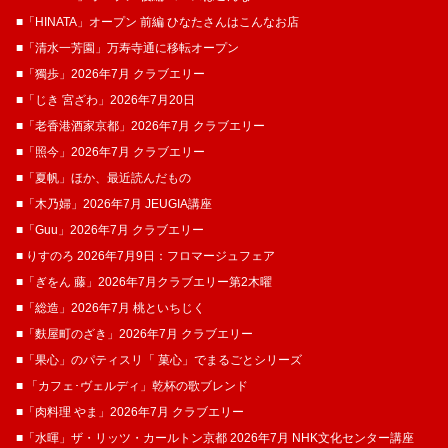
■「HINATA」オープン 前編 ひなたさんはこんなお店
■「清水一芳園」万寿寺通に移転オープン
■「獨歩」2026年7月 クラブエリー
■「じき 宮ざわ」2026年7月20日
■「老香港酒家京都」2026年7月 クラブエリー
■「照今」2026年7月 クラブエリー
■「夏帆」ほか、最近読んだもの
■「木乃婦」2026年7月 JEUGIA講座
■「Guu」2026年7月 クラブエリー
■ りすのろ 2026年7月9日：フロマージュフェア
■「ぎをん 藤」2026年7月クラブエリー第2木曜
■「総造」2026年7月 桃といちじく
■「麩屋町のざき」2026年7月 クラブエリー
■「果心」のパティスリ「 菓​心」でまるごとシリーズ
■ 「カフェ･ヴェルディ」乾杯の歌ブレンド
■「肉料理 やま」2026年7月 クラブエリー
■「水暉」ザ・リッツ・カールトン京都 2026年7月 NHK文化センター講座