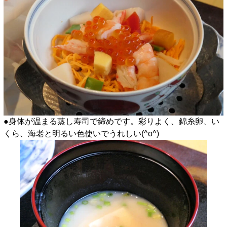
●身体が温まる蒸し寿司で締めです。彩りよく、錦糸卵、い
くら、海老と明るい色使いでうれしい(^o^)