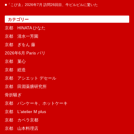
■「こぴゑ」2026年7月 訪問26回目、牛ピルピルに驚いた
カテゴリー
京都 HINATA ひなた
京都 清水一芳園
京都 ぎをん 藤
2026年6月 Paris パリ
京都 菓​心
京都 総造
京都 アシエット デセール
京都 田淵薬膳研究所
骨折騒ぎ
京都 パンケーキ、ホットケーキ
京都 L'atelier M plus
京都 カペラ京都
京都 山本料理店