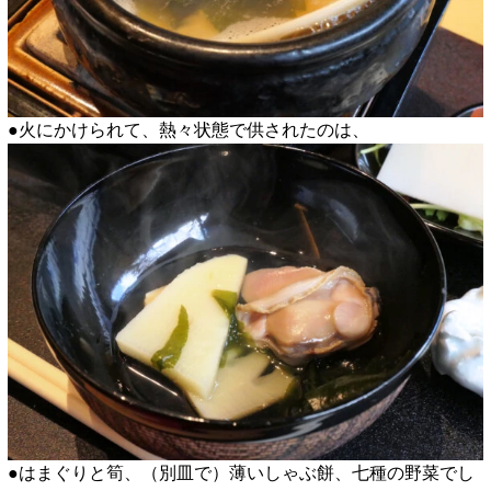
●火にかけられて、熱々状態で供されたのは、
●はまぐりと筍、（別皿で）薄いしゃぶ餅、七種の野菜でし