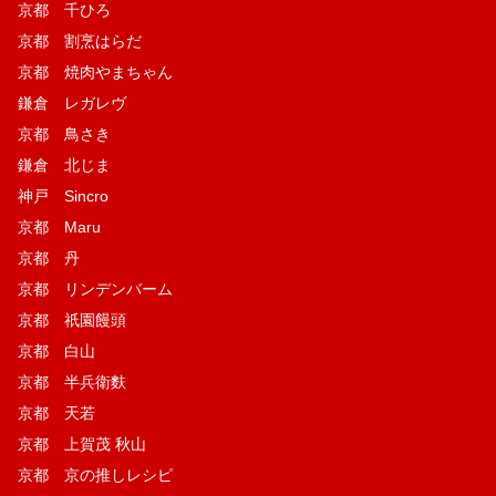
京都 千ひろ
京都 割烹はらだ
京都 焼肉やまちゃん
鎌倉 レガレヴ
京都 鳥さき
鎌倉 北じま
神戸 Sincro
京都 Maru
京都 丹
京都 リンデンバーム
京都 祇園饅頭
京都 白山
京都 半兵衛麩
京都 天若
京都 上賀茂 秋山
京都 京の推しレシピ