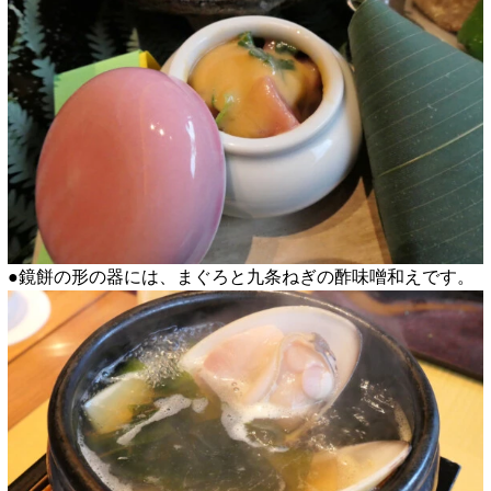
●鏡餅の形の器には、まぐろと九条ねぎの酢味噌和えです。