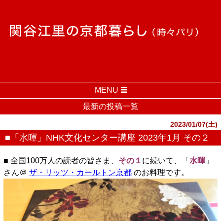
MENU
最新の投稿一覧
2023/01/07(土)
■「水暉」NHK文化センター講座 2023年1月 その２
■ 全国100万人の読者の皆さま、
その１
に続いて、「
水暉
」
さん＠
ザ・リッツ・カールトン京都
のお料理です。