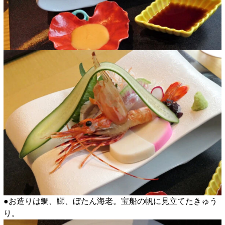
●お造りは鯛、鰤、ぼたん海老。宝船の帆に見立てたきゅう
り。