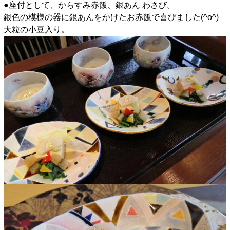
●座付として、からすみ赤飯、銀あん わさび。
銀色の模様の器に銀あんをかけたお赤飯で喜びました(^o^)
大粒の小豆入り。