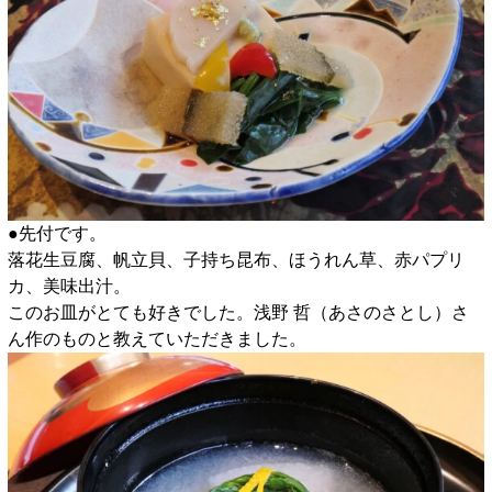
●先付です。
落花生豆腐、帆立貝、子持ち昆布、ほうれん草、赤パプリ
カ、美味出汁。
このお皿がとても好きでした。浅野 哲（あさのさとし）さ
ん作のものと教えていただきました。