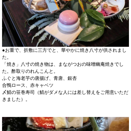
●お重で、折敷に三方でと、華やかに焼き八寸が供されまし
た。
「焼き」八寸の焼き物は、まながつおの味噌幽庵焼きでし
た。酢取りのれんこんと。
ふぐと海老芋の唐揚げ、青唐、銀杏
合鴨ロース、赤キャベツ
〆鯖の笹巻寿司（鯖がダメな人には差し替えをご用意いただ
きました）。