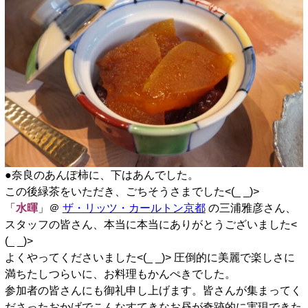
●奈良のあんぽ柿に、下はあんでした。
この後緑茶をいただき、ごちそうさまでした<(_ _)>
「
水暉
」＠
ザ・リッツ・カールトン京都
の三浦雅彦さん、
スタッフの皆さん、本当に本当にありがとうございました<
(_ _)>
よくやってくださいました<(_ _)> 圧倒的に美麗で楽しさに
満ちたしつらいに、お料理もかんぺきでした。
参加者の皆さんにも御礼申し上げます。皆さんが集まってく
ださったおかげでこんなすてきなお昼が奇跡的に実現できた