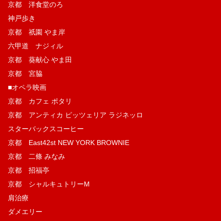
京都 洋食堂のろ
神戸歩き
京都 祇園 やま岸
六甲道 ナジィル
京都 葵献心 やま田
京都 宮脇
■オペラ映画
京都 カフェ ポタリ
京都 アンティカ ピッツェリア ラジネッロ
スターバックスコーヒー
京都 East42st NEW YORK BROWNIE
京都 二條 みなみ
京都 招福亭
京都 シャルキュトリーM
肩治療
ダメエリー