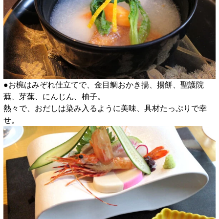
●お椀はみぞれ仕立てで、金目鯛おかき揚、揚餅、聖護院
蕪、芽蕪、にんじん、柚子。
熱々で、おだしは染み入るように美味、具材たっぷりで幸
せ。