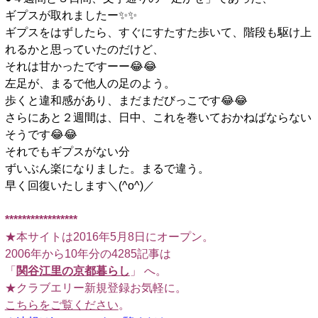
ギプスが取れましたー✨️✨️
ギプスをはずしたら、すぐにすたすた歩いて、階段も駆け上
れるかと思っていたのだけど、
それは甘かったですーー😂😂
左足が、まるで他人の足のよう。
歩くと違和感があり、まだまだびっこです😂😂
さらにあと２週間は、日中、これを巻いておかねばならない
そうです😂😂
それでもギプスがない分
ずいぶん楽になりました。まるで違う。
早く回復いたします＼(^o^)／
□
*****************
★本サイトは2016年5月8日にオープン。
2006年から10年分の4285記事は
「
関谷江里の京都暮らし
」 へ。
★クラブエリー新規登録お気軽に。
こちらをご覧ください
。