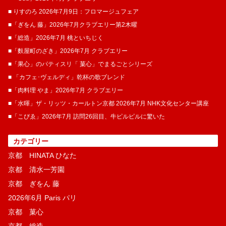
■ りすのろ 2026年7月9日：フロマージュフェア
■「ぎをん 藤」2026年7月クラブエリー第2木曜
■「総造」2026年7月 桃といちじく
■「麩屋町のざき」2026年7月 クラブエリー
■「果心」のパティスリ「 菓​心」でまるごとシリーズ
■ 「カフェ･ヴェルディ」乾杯の歌ブレンド
■「肉料理 やま」2026年7月 クラブエリー
■「水暉」ザ・リッツ・カールトン京都 2026年7月 NHK文化センター講座
■「こぴゑ」2026年7月 訪問26回目、牛ピルピルに驚いた
カテゴリー
京都 HINATA ひなた
京都 清水一芳園
京都 ぎをん 藤
2026年6月 Paris パリ
京都 菓​心