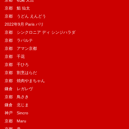
京都 祇園 又吉
京都 鮨 仙太
京都 うどん えんどう
2022年9月 Paris パリ
京都 シンクロニア ディ シンジハラダ
京都 ラパルテ
京都 アマン京都
京都 千花
京都 千ひろ
京都 割烹はらだ
京都 焼肉やまちゃん
鎌倉 レガレヴ
京都 鳥さき
鎌倉 北じま
神戸 Sincro
京都 Maru