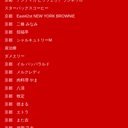
京都 アンティカ ピッツェリア ラジネッロ
スターバックスコーヒー
京都 East42st NEW YORK BROWNIE
京都 二條 みなみ
京都 招福亭
京都 シャルキュトリーM
肩治療
ダメエリー
京都 イル パッパラルド
京都 メルクレディ
京都 肉料理 やま
京都 八清
京都 牧定
京都 徳まる
京都 エトラ
京都 また吉