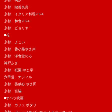
京都 獨歩
京都 鍵善良房
京都 イタリア料理2024
京都 和食2024
京都 ピョリヤ
■花
京都 よこい
京都 呑小路やま岸
京都 洋食堂のろ
神戸歩き
京都 祇園 やま岸
六甲道 ナジィル
京都 葵献心 やま田
京都 宮脇
■オペラ映画
京都 カフェ ポタリ