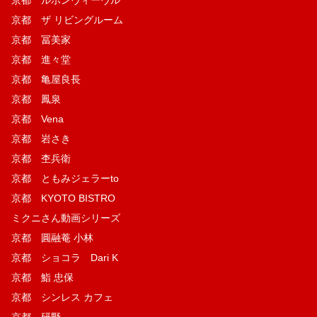
京都 ルボンヴィーヴル
京都 ザ リビングルーム
京都 冨美家
京都 進々堂
京都 亀屋良長
京都 鳳泉
京都 Vena
京都 岩さき
京都 杢兵衛
京都 ともみジェラーto
京都 KYOTO BISTRO
ミクニさん動画シリーズ
京都 圓融菴 小林
京都 ショコラ Dari K
京都 鮨 忠保
京都 シンレス カフェ