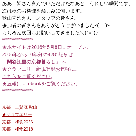
ああ、皆さん喜んでいただけたなあと、うれしい瞬間です。
次は秋のお料理を楽しみに伺います。
秋山直浩さん、スタッフの皆さん、
参加者の皆さんもありがとうございました<(_ _)>
もちろん次回もお願いしてきました＼(^o^)／
*****************
★本サイトは2016年5月8日にオープン。
2006年から10年分の4285記事は
「
関谷江里の京都暮らし
」 へ。
★クラブエリー新規登録お気軽に。
こちらをご覧ください
。
★速報は
facebook
をご覧ください。
*****************
京都 上賀茂 秋山
★クラブエリー
京都 和食2023
京都 和食2018