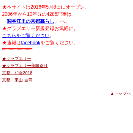
★本サイトは2016年5月8日にオープン。
2006年から10年分の4285記事は
「
関谷江里の京都暮らし
」 へ。
★クラブエリー新規登録お気軽に。
こちらをご覧ください
。
★速報は
facebook
をご覧ください。
*****************
★クラブエリー
★クラブエリー美味巡り
京都 和食2018
京都 東山 吉寿
▲トップへ