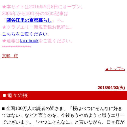
★本サイトは2016年5月8日にオープン。
2006年から10年分の4285記事は
「
関谷江里の京都暮らし
」 へ。
★クラブエリー新規登録お気軽に。
こちらをご覧ください
。
★速報は
facebook
をご覧ください。
*****************
京都 桜
▲トップへ
2018/04/03(火)
■ 道々の桜
■ 全国100万人の読者の皆さま、「桜はべつにそんなに好き
ではない」などと言うのを、今後もうやめようと思うエリー
でございます。「べつにそんなに」と言いながら、日々桜が