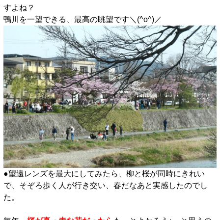
すよね？
鴨川を一望できる、最高の眺望です＼(^o^)／
●望遠レンズを最大にしてみたら、柳と桜が同時にきれい
で、そぞろ歩く人が行き交い、春だなあと実感したのでし
た。