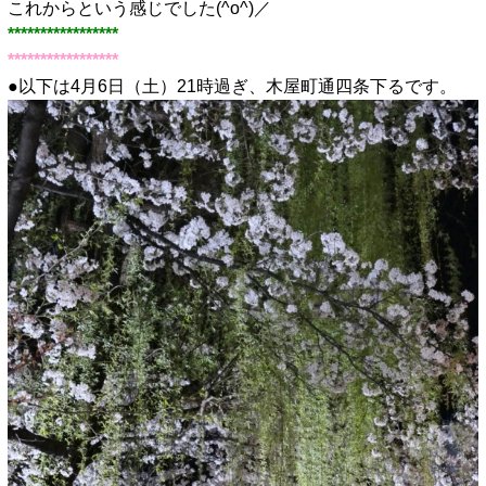
これからという感じでした(^o^)／
*****************
*****************
●以下は4月6日（土）21時過ぎ、木屋町通四条下るです。