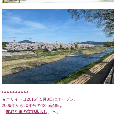
■
*****************
★本サイトは2016年5月8日にオープン。
2006年から10年分の4285記事は
「
関谷江里の京都暮らし
」 へ。