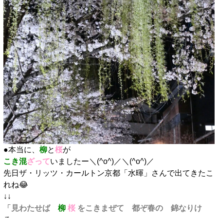
●本当に、
柳
と
桜
が
こき混
ざって
いましたー＼(^o^)／＼(^o^)／
先日ザ・リッツ・カールトン京都「水暉」さんで出てきたこ
れね😂
↓↓
「
見わたせば
柳
桜
をこきまぜて 都ぞ春の 錦なりけ