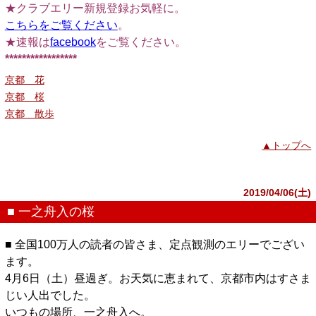
★クラブエリー新規登録お気軽に。
こちらをご覧ください
。
★速報は
facebook
をご覧ください。
*****************
京都 花
京都 桜
京都 散歩
▲トップへ
2019/04/06(土)
■ 一之舟入の桜
■ 全国100万人の読者の皆さま、定点観測のエリーでござい
ます。
4月6日（土）昼過ぎ。お天気に恵まれて、京都市内はすさま
じい人出でした。
いつもの場所、一之舟入へ。