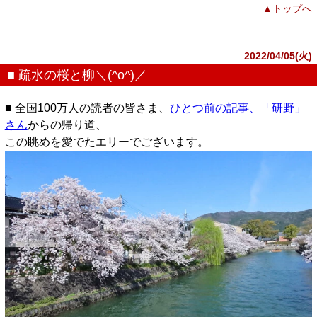
▲トップへ
2022/04/05(火)
■ 疏水の桜と柳＼(^o^)／
■ 全国100万人の読者の皆さま、
ひとつ前の記事、「研野」
さん
からの帰り道、
この眺めを愛でたエリーでございます。