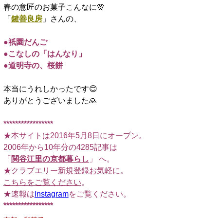
春の意匠のお菓子こんなに🌸
「
鍵善良房
」さんの、
□
●祇園だんご
●こなしの「はんなり」
●道明寺の、桜餅
□
本当にうれしかったです😊
ありがとうございました🙏
□
*****************
★本サイトは2016年5月8日にオープン。
2006年から10年分の4285記事は
「
関谷江里の京都暮らし
」 へ。
★クラブエリー新規登録お気軽に。
こちらをご覧ください
。
★速報は
Instagram
をご覧ください。
*****************