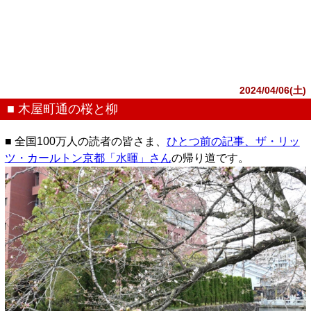
2024/04/06(土)
■ 木屋町通の桜と柳
■ 全国100万人の読者の皆さま、
ひとつ前の記事、ザ・リッ
ツ・カールトン京都「水暉」さん
の帰り道です。