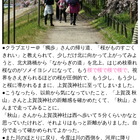
●クラブエリー＠「獨歩」さんの帰り道、「桜がものすごく
きれい」と教えられて、少しだけ北に向かって上がってみよ
うと、北大路橋から「なからぎの道」を北上。はじめ枝垂れ
桜なのがソメイヨシノになって、もう
桜で桜で桜で桜で
、視
界をさえぎられるほどの桜が圧倒的で、もう少し、もう少し
と桜に導かれるままに、上賀茂神社に至ってしまいました。
●こうなったら、以前から気になっていたこと、「上賀茂 秋
山」さんと上賀茂神社の距離感を確かめたくて、「秋山」さ
んまで走ってみることに。
「秋山」さんから上賀茂神社は西へ歩いて５分くらいかなと
思っていたけれど、それよりはもっと距離がありました。自
分で走って確かめられてよかった。
●また川のほとりに戻り、今度は川の西側を、河岸に降り