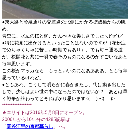
●東大路と冷泉通りの交差点の北側にかかる徳成橋からの眺
め。
青空に、水辺の桜と柳、かんぺきな美しさでした＼(^o^)／
●特に花見に出かけるといったことはないのですが（花粉症
でめちゃくちゃに苦しい時期でもあり）、でも毎日通る道
が、桜開花と共に一瞬で春そのものになるのがすごいなあと
毎年思います。
この桜がマッカなら、もっといいのになああああ、とも毎年
思っているけれど。
●ともあれ、こうして明らかに春がきたし、街は動き出した
しで、少しはよい世の中になったのではないか？ あとは早
く戦争が終わってとそればかり思います<(_ _)><(_ _)>
*****************
★本サイトは2016年5月8日にオープン。
2006年から10年分の4285記事は
「
関谷江里の京都暮らし
」 へ。