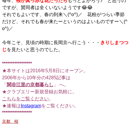
毎年、
桜が真っ赤な花だったら
もっとよかろう♪ と思うの
ですが、賛同者は全くいないようです😂😂
それでもよいです、春の到来＼(^o^)／ 花粉がつらい季節
だけど、それでも春が来たーというのはよいものですー＼(^
o^)／
今年こそ、見頃の時期に長岡京へ行こう・・・
きりしまつつ
じ
を見たいと思うのでした。
*****************
★本サイトは2016年5月8日にオープン。
2006年から10年分の4285記事は
「
関谷江里の京都暮らし
」 へ。
★クラブエリー新規登録お気軽に。
こちらをご覧ください
。
★速報は
Instagram
をご覧ください。
*****************
京都 桜