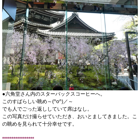
●六角堂さん内のスターバックスコーヒーへ。
このすばらしい眺め～(^o^)／～
でも人でごった返ししていて席はなし。
この写真だけ撮らせていただき、おいとましてきました。こ
の眺めを見られて十分幸せです。
■
*****************