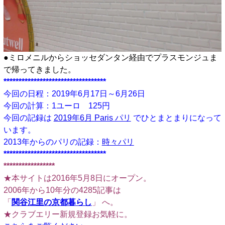
●ミロメニルからショッセダンタン経由でプラスモンジュま
で帰ってきました。
**********************************
今回の日程：2019年6月17日～6月26日
今回の計算：1ユーロ 125円
今回の記録は
2019年6月 Paris パリ
でひとまとまりになって
います。
2013年からのパリの記録：
時々パリ
**********************************
*****************
★本サイトは2016年5月8日にオープン。
2006年から10年分の4285記事は
「
関谷江里の京都暮らし
」 へ。
★クラブエリー新規登録お気軽に。