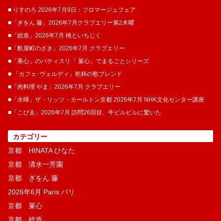
■ りすのろ 2026年7月9日：フロマージュフェア
■「ぎをん 藤」2026年7月クラブエリー第2木曜
■「総造」2026年7月 桃といちじく
■「麩屋町のざき」2026年7月 クラブエリー
■「果心」のパティスリ「 菓​心」でまるごとシリーズ
■ 「カフェ･ヴェルディ」乾杯の歌ブレンド
■「肉料理 やま」2026年7月 クラブエリー
■「水暉」ザ・リッツ・カールトン京都 2026年7月 NHK文化センター講座
■「こぴゑ」2026年7月 訪問26回目、牛ピルピルに驚いた
カテゴリー
京都 HINATA ひなた
京都 清水一芳園
京都 ぎをん 藤
2026年6月 Paris パリ
京都 菓​心
京都 総造