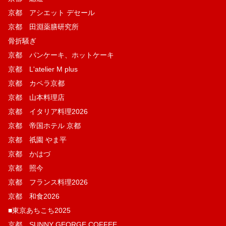
京都 アシエット デセール
京都 田淵薬膳研究所
骨折騒ぎ
京都 パンケーキ、ホットケーキ
京都 L'atelier M plus
京都 カペラ京都
京都 山本料理店
京都 イタリア料理2026
京都 帝国ホテル 京都
京都 祇園 やま平
京都 かはづ
京都 照今
京都 フランス料理2026
京都 和食2026
■東京あちこち2025
京都 SUNNY GEORGE COFFEE