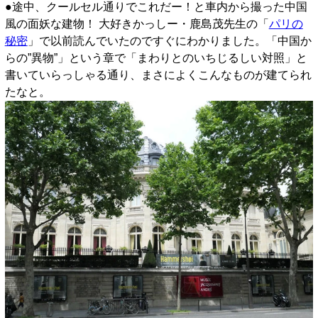
●途中、クールセル通りでこれだー！と車内から撮った中国
風の面妖な建物！ 大好きかっしー・鹿島茂先生の「
パリの
秘密
」で以前読んでいたのですぐにわかりました。「中国か
らの”異物”」という章で「まわりとのいちじるしい対照」と
書いていらっしゃる通り、まさによくこんなものが建てられ
たなと。