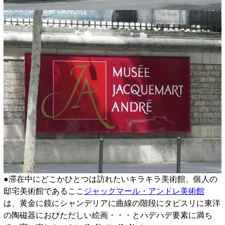
●滞在中にどこかひとつは訪れたいキラキラ美術館、個人の
邸宅美術館であるここ
ジャックマール・アンドレ美術館
は、黄金に鏡にシャンデリアに曲線の階段にタピスリに東洋
の陶磁器におびただしい絵画・・・とハデハデ要素に満ち