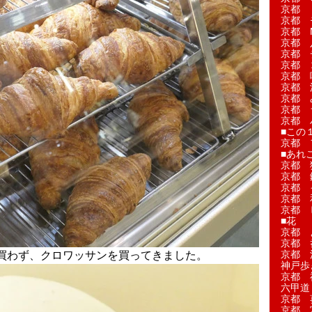
京都 
京都 
京都 M
京都 
京都 
京都 
京都 
京都 
京都 
京都 
京都 
■この
京都 
■あれこ
京都 
京都 
京都 
京都 
京都 
■花
京都 
京都 
京都 
買わず、クロワッサンを買ってきました。
神戸歩
京都 
六甲道
京都 
京都 