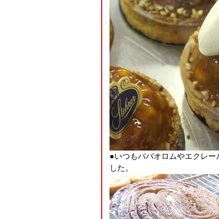
●いつもババオロムやエクレー
した。