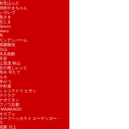
割烹はらだ
焼肉やまちゃん
レガレヴ
鳥さき
北じま
incro
aru
丹
リンデンバーム
祇園饅頭
白山
半兵衛麩
天若
上賀茂 秋山
京の推しレシピ
而今 平たて
ルカ
串かつ
中村屋
ショコラトリ ヒサシ
マドラグ
ナポリタン
ブノワ京都
ANAKAGO
オカフェ
ホーフベッカライ エーデッガー・
ス
祇園 川上