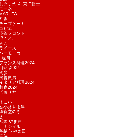
じき ごだん 東洋賢士
モーネ
ARUTA
八坂
チーズケーキ
コピエ
喫茶フロント
滔々と、
みこ
ライース
ハーモニカ
１週間
フランス料理2024
れ話2024
獨歩
鍵善良房
イタリア料理2024
和食2024
ピョリヤ
よこい
呑小路やま岸
洋食堂のろ
き
祇園 やま岸
 ナジィル
葵献心 やま田
宮脇