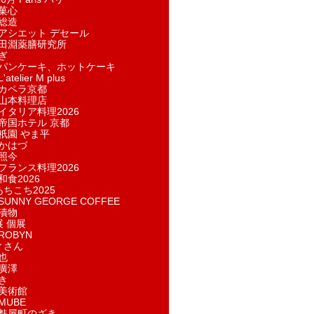
菓​心
総造
アシエット デセール
田淵薬膳研究所
ぎ
パンケーキ、ホットケーキ
telier M plus
カペラ京都
山本料理店
イタリア料理2026
帝国ホテル 京都
祇園 やま平
かはづ
照今
フランス料理2026
和食2026
あちこち2025
UNNY GEORGE COFFEE
漬物
展 個展
ROBYN
ィさん
也
廣澤
き
美術館
MUBE
麩屋町のざき