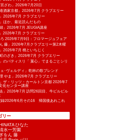
 宮ざわ」2026年7月20日
港酒家京都」2026年7月 クラブエリー
」2026年7月 クラブエリー
帆」ほか、最近読んだもの
」2026年7月 JEUGIA講座
u」2026年7月 クラブエリー
のろ 2026年7月9日：フロマージュフェア
ん 藤」2026年7月クラブエリー第2木曜
」2026年7月 桃といちじく
町のざき」2026年7月 クラブエリー
」のパティスリ「 菓​心」でまるごとシリ
フェ･ヴェルディ」乾杯の歌ブレンド
理 やま」2026年7月 クラブエリー
」ザ・リッツ・カールトン京都 2026年7
K文化センター講座
ゑ」2026年7月 訪問26回目、牛ピルピル
た
記録2026年6月その16 帰国後あれこれ
ゴリー
INATA ひなた
清水一芳園
ぎをん 藤
6月 Paris パリ