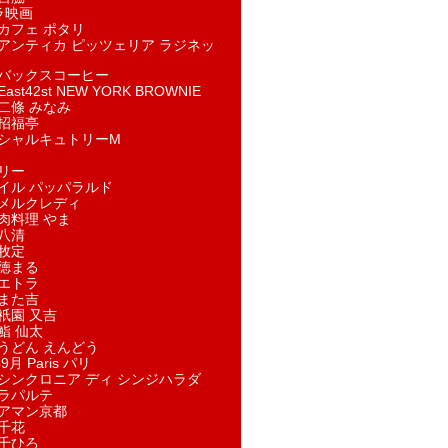
ラ映画
カフェ ポタリ
アンティカ ピッツェリア ラジネッ
バックスコーヒー
st42st NEW YORK BROWNIE
二條 みなみ
招福亭
シャルキュトリーM
リー
イル パッパラルド
メルクレディ
肉料理 やま
八清
牧定
徳まる
エトラ
また吉
祇園 又吉
鮨 仙太
うどん えんどう
9月 Paris パリ
シンクロニア ディ シンジハラダ
ラパルテ
アマン京都
千花
千ひろ