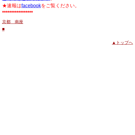
★速報は
facebook
をご覧ください。
*****************
京都 南座
■
▲トップへ