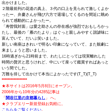
出かけました。
２階最前列の花道の真上、３代の口上を見られて激しくよか
ったー、弁慶さんが飛び六方で退場してくるのを間近に眺め
られて感動的によかったー。
「寿曽我対面」は愛之助さんの存在感が強烈でおもしろかっ
たし、最後の「雁のたより」はぐっと親しみやすく諧謔味に
富んでいて、だいぶ笑いました。
新しい南座はきれいで明るい印象になっていて、また観劇に
来ましょうと思いました。
16時過ぎから21時前まで、わたしにとっては現実離れした
時間の贅沢と思うけれど、中にいて座って鑑賞すればあっと
いう間でした。
万難を排して出かけて本当によかったです(T_T)(T_T)
*****************
★本サイトは2016年5月8日にオープン。
2006年から10年分の4285記事は
「
関谷江里の京都暮らし
」 へ。
★クラブエリー新規登録お気軽に。
こちらをご覧ください
。