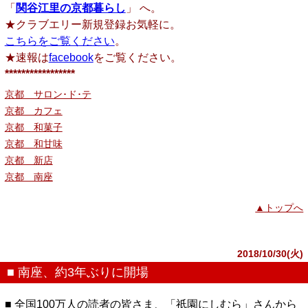
「
関谷江里の京都暮らし
」 へ。
★クラブエリー新規登録お気軽に。
こちらをご覧ください
。
★速報は
facebook
をご覧ください。
*****************
京都 サロン･ド･テ
京都 カフェ
京都 和菓子
京都 和甘味
京都 新店
京都 南座
▲トップへ
2018/10/30(火)
■ 南座、約3年ぶりに開場
■ 全国100万人の読者の皆さま、「祇園にしむら」さんから