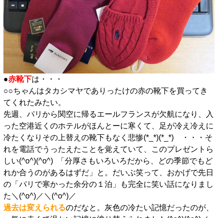
●
赤靴下
は・・・
○○ちゃんはタカシマヤでありったけの赤の靴下を買ってき
てくれたみたい。
先週、パリから関空に帰るエールフランスが欠航になり、入
った空港近くのホテルがほんとーに寒くて、足が冷え冷えに
冷たくなりその上替えの靴下もなく悲惨(*_*)(*_*) ・・・そ
れを電話でうったえたことを覚えていて、このプレゼントら
しい(^o^)(^o^) 「分厚さもいろいろだから、どの季節でもど
れか合うのがあるはずだ」と。だいぶ笑って、おかげで先日
の「パリで寒かった余分の１泊」も完全に笑い話になりまし
た＼(^o^)／＼(^o^)／
過去は変えられる
のだなと。灰色の冷たい記憶だったのが、