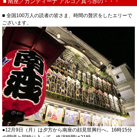
■ 南座／カンティーナ アルコ／真っ赤の・・・
■ 全国100万人の読者の皆さま、時間の贅沢をしたエリーで
ございます。
●12月9日（月）は夕方から南座の顔見世興行へ。16時15分