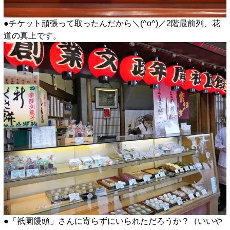
●チケット頑張って取ったんだから＼(^o^)／2階最前列、花
道の真上です。
●「祇園饅頭」さんに寄らずにいられただろうか？（いいや