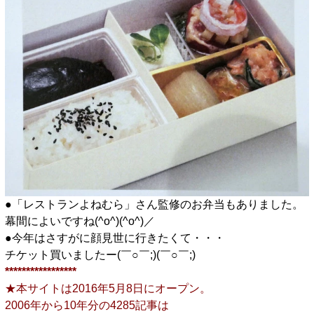
●「レストランよねむら」さん監修のお弁当もありました。
幕間によいですね(^o^)(^o^)／
●今年はさすがに顔見世に行きたくて・・・
チケット買いましたー(￣○￣;)(￣○￣;)
*****************
★本サイトは2016年5月8日にオープン。
2006年から10年分の4285記事は