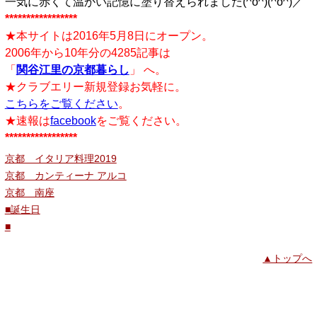
一気に赤くて温かい記憶に塗り替えられました(^o^)(^o^)／
*****************
★本サイトは2016年5月8日にオープン。
2006年から10年分の4285記事は
「
関谷江里の京都暮らし
」 へ。
★クラブエリー新規登録お気軽に。
こちらをご覧ください
。
★速報は
facebook
をご覧ください。
*****************
京都 イタリア料理2019
京都 カンティーナ アルコ
京都 南座
■誕生日
■
▲トップへ