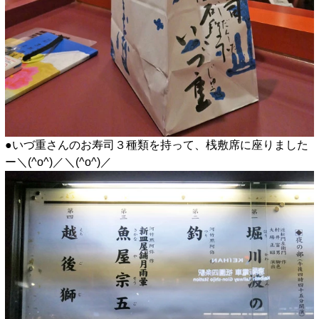
●いづ重さんのお寿司３種類を持って、桟敷席に座りました
ー＼(^o^)／＼(^o^)／