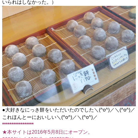
いられはしなかった。）
●大好きなにっき餅をいただいたのでした＼(^o^)／＼(^o^)／
これほんとーにおいしい＼(^o^)／＼(^o^)／
*****************
★本サイトは2016年5月8日にオープン。