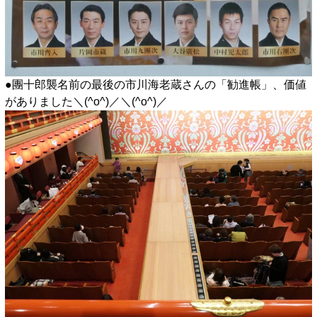
●團十郎襲名前の最後の市川海老蔵さんの「勧進帳」、価値
がありました＼(^o^)／＼(^o^)／